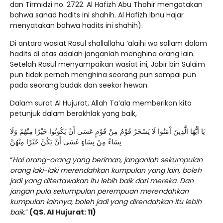
dan Tirmidzi no. 2722. Al Hafizh Abu Thohir mengatakan
bahwa sanad hadits ini shahih. Al Hafizh Ibnu Hajar
menyatakan bahwa hadits ini shahih).
Di antara wasiat Rasul shallallahu ‘alaihi wa sallam dalam
hadits di atas adalah janganlah menghina orang lain.
Setelah Rasul menyampaikan wasiat ini, Jabir bin Sulaim
pun tidak pernah menghina seorang pun sampai pun
pada seorang budak dan seekor hewan.
Dalam surat Al Hujurat, Allah Ta’ala memberikan kita
petunjuk dalam berakhlak yang baik,
يَا أَيُّهَا الَّذِينَ آَمَنُوا لَا يَسْخَرْ قَوْمٌ مِنْ قَوْمٍ عَسَى أَنْ يَكُونُوا خَيْرًا مِنْهُمْ وَلَا
نِسَاءٌ مِنْ نِسَاءٍ عَسَى أَنْ يَكُنَّ خَيْرًا مِنْهُنَّ
“
Hai orang-orang yang beriman, janganlah sekumpulan
orang laki-laki merendahkan kumpulan yang lain, boleh
jadi yang ditertawakan itu lebih baik dari mereka. Dan
jangan pula sekumpulan perempuan merendahkan
kumpulan lainnya, boleh jadi yang direndahkan itu lebih
baik.
”
(QS. Al Hujurat: 11)