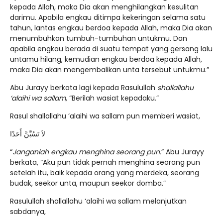
kepada Allah, maka Dia akan menghilangkan kesulitan
darimu. Apabila engkau ditimpa kekeringan selama satu
tahun, lantas engkau berdoa kepada Allah, maka Dia akan
menumbuhkan tumbuh-tumbuhan untukmu. Dan
apabila engkau berada di suatu tempat yang gersang lalu
untamu hilang, kemudian engkau berdoa kepada Allah,
maka Dia akan mengembalikan unta tersebut untukmu.”
Abu Jurayy berkata lagi kepada Rasulullah
shallallahu
‘alaihi wa sallam
, “Berilah wasiat kepadaku.”
Rasul shallallahu ‘alaihi wa sallam pun memberi wasiat,
لاَ تَسُبَّنَّ أَحَدًا
“
Janganlah engkau menghina seorang pun.
” Abu Jurayy
berkata, “Aku pun tidak pernah menghina seorang pun
setelah itu, baik kepada orang yang merdeka, seorang
budak, seekor unta, maupun seekor domba.”
Rasulullah shallallahu ‘alaihi wa sallam melanjutkan
sabdanya,