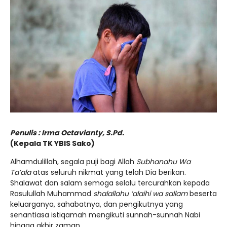
Penulis : Irma Octavianty, S.Pd.
(Kepala TK YBIS Sako)
Alhamdulillah, segala puji bagi Allah
Subhanahu Wa
Ta’ala
atas seluruh nikmat yang telah Dia berikan.
Shalawat dan salam semoga selalu tercurahkan kepada
Rasulullah Muhammad
shalallahu ‘alaihi wa sallam
beserta
keluarganya, sahabatnya, dan pengikutnya yang
senantiasa istiqamah mengikuti sunnah-sunnah Nabi
hingga akhir zaman.