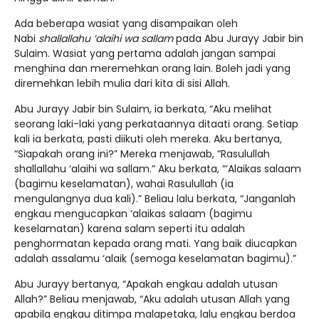
Ada beberapa wasiat yang disampaikan oleh
Nabi
shallallahu ‘alaihi wa sallam
pada Abu Jurayy Jabir bin
Sulaim. Wasiat yang pertama adalah jangan sampai
menghina dan meremehkan orang lain. Boleh jadi yang
diremehkan lebih mulia dari kita di sisi Allah.
Abu Jurayy Jabir bin Sulaim, ia berkata, “Aku melihat
seorang laki-laki yang perkataannya ditaati orang. Setiap
kali ia berkata, pasti diikuti oleh mereka. Aku bertanya,
“Siapakah orang ini?” Mereka menjawab, “Rasulullah
shallallahu ‘alaihi wa sallam.” Aku berkata, “‘Alaikas salaam
(bagimu keselamatan), wahai Rasulullah (ia
mengulangnya dua kali).” Beliau lalu berkata, “Janganlah
engkau mengucapkan ‘alaikas salaam (bagimu
keselamatan) karena salam seperti itu adalah
penghormatan kepada orang mati. Yang baik diucapkan
adalah assalamu ‘alaik (semoga keselamatan bagimu).”
Abu Jurayy bertanya, “Apakah engkau adalah utusan
Allah?” Beliau menjawab, “Aku adalah utusan Allah yang
apabila engkau ditimpa malapetaka, lalu engkau berdoa