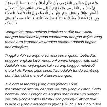
وَلاَ تَحْقِرَنَّ شَيْئًا مِنَ الْمَعْرُوفِ وَأَنْ تُكَلِّمَ أَخَاكَ وَأَنْتَ مُنْبَسِطٌ إِلَيْهِ وَجْهُكَ
إِنَّ ذَلِكَ مِنَ الْمَعْرُوفِ وَارْفَعْ إِزَارَكَ إِلَى نِصْفِ السَّاقِ فَإِنْ أَبَيْتَ فَإِلَى
الْكَعْبَيْنِ وَإِيَّاكَ وَإِسْبَالَ الإِزَارِ فَإِنَّهَا مِنَ الْمَخِيلَةِ وَإِنَّ اللَّهَ لاَ يُحِبُّ الْمَخِيلَةَ
وَإِنِ امْرُؤٌ شَتَمَكَ وَعَيَّرَكَ بِمَا يَعْلَمُ فِيكَ فَلاَ تُعَيِّرْهُ بِمَا تَعْلَمُ فِيهِ فَإِنَّمَا وَبَالُ
ذَلِكَ عَلَيْهِ
“
Janganlah meremehkan kebaikan sedikit pun walau
dengan berbicara kepada saudaramu dengan wajah yang
tersenyum kepadanya. Amalan tersebut adalah bagian
dari kebajikan.
Tinggikanlah sarungmu sampai pertengahan betis. Jika
enggan, engkau bisa menurunkannya hingga mata kaki.
Jauhilah memanjangkan kain sarung hingga melewati
mata kaki. Penampilan seperti itu adalah tanda sombong
dan Allah tidak menyukai kesombongan.
Jika ada seseorang yang menghinamu dan
mempermalukanmu dengan sesuatu yang ia ketahui ada
padamu, maka janganlah engkau membalasnya dengan
sesuatu yang engkau ketahui ada padanya. Akibat buruk
biarlah ia yang menanggungnya
.” (HR. Abu Daud no. 4084