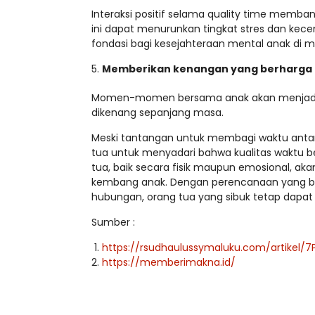
Interaksi positif selama quality time memban
ini dapat menurunkan tingkat stres dan kec
fondasi bagi kesejahteraan mental anak di 
Memberikan kenangan yang berharga
Momen-momen bersama anak akan menjadi bag
dikenang sepanjang masa.
Meski tantangan untuk membagi waktu antara
tua untuk menyadari bahwa kualitas waktu be
tua, baik secara fisik maupun emosional, a
kembang anak. Dengan perencanaan yang ba
hubungan, orang tua yang sibuk tetap dapa
Sumber :
https://rsudhaulussymaluku.com/artikel/7
https://memberimakna.id/