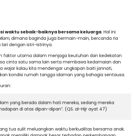
si waktu sebaik-baiknya bersama keluarga
. Hal ini
allam
, dimana baginda juga bermain-main, bercanda ria
i dengan istri-istrinya.
an faktor utama dalam menjaga keutuhan dan kedekatan
asa cinta satu sama lain serta membawa kedamaian dan
 wajar kalau kita mendengar ungkapan baiti jannati,
an kondisi rumah tangga idaman yang bahagia sentausa.
uran:
ndam yang berada dalam hati mereka, sedang mereka
apan di atas dipan-dipan”. (QS. al-Hijr ayat 47)
rang tua sulit meluangkan waktu berkualitas bersama anak.
n anak memiliki dampak besar terhadap perkembangan