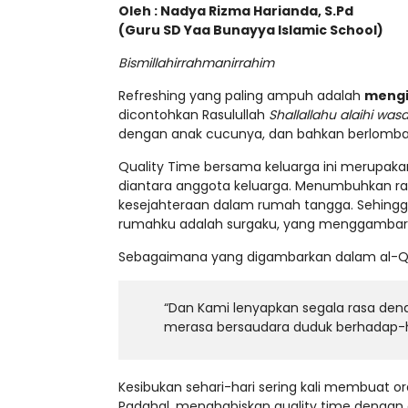
Oleh : Nadya Rizma Harianda, S.Pd
(Guru SD Yaa Bunayya Islamic School)
Bismillahirrahmanirrahim
Refreshing yang paling ampuh adalah
mengi
dicontohkan Rasulullah
Shallallahu alaihi was
dengan anak cucunya, dan bahkan berlomba lar
Quality Time bersama keluarga ini merupak
diantara anggota keluarga. Menumbuhkan r
kesejahteraan dalam rumah tangga. Sehingga
rumahku adalah surgaku, yang menggambark
Sebagaimana yang digambarkan dalam al-Q
“Dan Kami lenyapkan segala rasa de
merasa bersaudara duduk berhadap-had
Kesibukan sehari-hari sering kali membuat o
Padahal, menghabiskan quality time denga