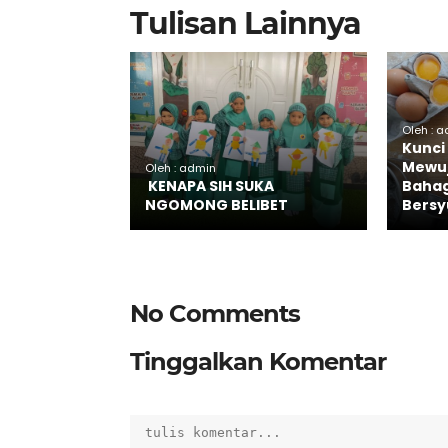
Tulisan Lainnya
Oleh : 
Kunci
Mewuj
Oleh : admin
KENAPA SIH SUKA
Bahag
NGOMONG BELIBET
Bersy
No Comments
Tinggalkan Komentar