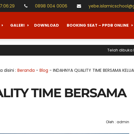
17
:
06
:
30
0898 004 0006
yebe.islamicschool@
GALERI
DOWNLOAD
BOOKING SEAT – PPDB ONLINE
Telah dibuka Penerim
 disini :
Beranda
-
Blog
-
INDAHNYA QUALITY TIME BERSAMA KELU
LITY TIME BERSAMA
Oleh : admin