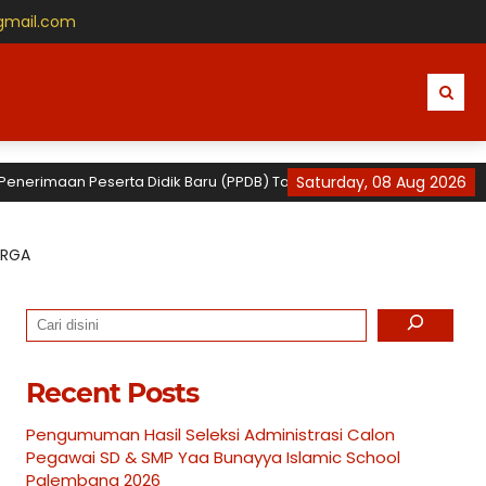
gmail.com
aan Peserta Didik Baru (PPDB) Tahun Ajaran 2026 / 2027 untuk TK, SD
Saturday, 08 Aug 2026
ARGA
Search
Recent Posts
Pengumuman Hasil Seleksi Administrasi Calon
Pegawai SD & SMP Yaa Bunayya Islamic School
Palembang 2026