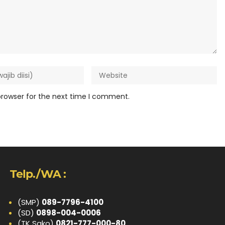
browser for the next time I comment.
Telp./WA :
(SMP)
089-7796-4100
(SD)
0898-004-0006
(TK Sako)
0821-777-000-80