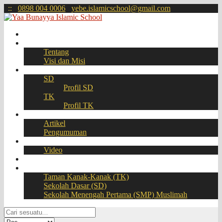
:
:
0898 004 0006
yebe.islamicschool@gmail.com
Beranda
Profil
Tentang
Visi dan Misi
Akademik
SD
Profil SD
TK
Profil TK
Berita
Artikel
Pengumuman
Galeri
Video
Download
BOOKING SEAT – PPDB Online
Taman Kanak-Kanak (TK)
Sekolah Dasar (SD)
Sekolah Menengah Pertama (SMP) Muslimah