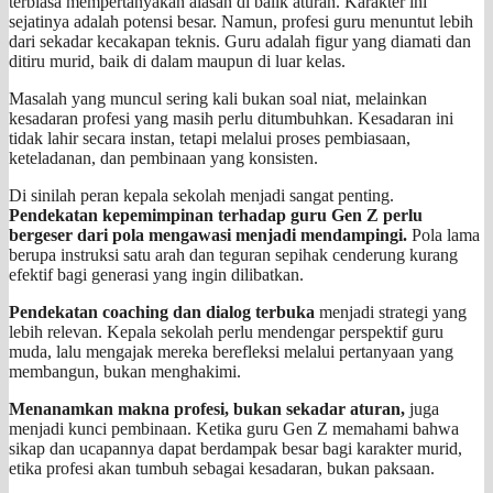
terbiasa mempertanyakan alasan di balik aturan. Karakter ini
sejatinya adalah potensi besar. Namun, profesi guru menuntut lebih
dari sekadar kecakapan teknis. Guru adalah figur yang diamati dan
ditiru murid, baik di dalam maupun di luar kelas.
Masalah yang muncul sering kali bukan soal niat, melainkan
kesadaran profesi yang masih perlu ditumbuhkan. Kesadaran ini
tidak lahir secara instan, tetapi melalui proses pembiasaan,
keteladanan, dan pembinaan yang konsisten.
Di sinilah peran kepala sekolah menjadi sangat penting.
Pendekatan kepemimpinan terhadap guru Gen Z perlu
bergeser dari pola mengawasi menjadi mendampingi.
Pola lama
berupa instruksi satu arah dan teguran sepihak cenderung kurang
efektif bagi generasi yang ingin dilibatkan.
Pendekatan coaching dan dialog terbuka
menjadi strategi yang
lebih relevan. Kepala sekolah perlu mendengar perspektif guru
muda, lalu mengajak mereka berefleksi melalui pertanyaan yang
membangun, bukan menghakimi.
Menanamkan makna profesi, bukan sekadar aturan,
juga
menjadi kunci pembinaan. Ketika guru Gen Z memahami bahwa
sikap dan ucapannya dapat berdampak besar bagi karakter murid,
etika profesi akan tumbuh sebagai kesadaran, bukan paksaan.