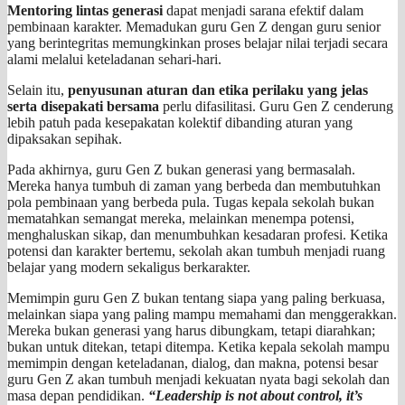
Mentoring lintas generasi
dapat menjadi sarana efektif dalam
pembinaan karakter. Memadukan guru Gen Z dengan guru senior
yang berintegritas memungkinkan proses belajar nilai terjadi secara
alami melalui keteladanan sehari-hari.
Selain itu,
penyusunan aturan dan etika perilaku yang jelas
serta disepakati bersama
perlu difasilitasi. Guru Gen Z cenderung
lebih patuh pada kesepakatan kolektif dibanding aturan yang
dipaksakan sepihak.
Pada akhirnya, guru Gen Z bukan generasi yang bermasalah.
Mereka hanya tumbuh di zaman yang berbeda dan membutuhkan
pola pembinaan yang berbeda pula. Tugas kepala sekolah bukan
mematahkan semangat mereka, melainkan menempa potensi,
menghaluskan sikap, dan menumbuhkan kesadaran profesi. Ketika
potensi dan karakter bertemu, sekolah akan tumbuh menjadi ruang
belajar yang modern sekaligus berkarakter.
Memimpin guru Gen Z bukan tentang siapa yang paling berkuasa,
melainkan siapa yang paling mampu memahami dan menggerakkan.
Mereka bukan generasi yang harus dibungkam, tetapi diarahkan;
bukan untuk ditekan, tetapi ditempa. Ketika kepala sekolah mampu
memimpin dengan keteladanan, dialog, dan makna, potensi besar
guru Gen Z akan tumbuh menjadi kekuatan nyata bagi sekolah dan
masa depan pendidikan.
“Leadership is not about control, it’s