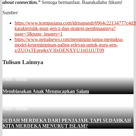
about connection.”
Semoga bermanfaat. Baarakallahu fiikum!
Sumber:
https://www.kompasiana.com/idrisapandi/6964c22134777c4d
karakteristik-guur-gen-z-dan-strategi-pembinaannya?
page=3&page_images=1
https://www.netralnews.com/memimpin-tanpa-memaksa-
model-kepemimpinan-paling-relevan-untuk-guru-gen-
z/ZUQxTEprajkxV3IxOENXYU1rd1l1UT09
Tulisan Lainnya
Oleh : admin
Membiasakan Anak Mengucapkan Salam
Oleh : admin
SUDAH MERDEKA DARI PENJAJAH, TAPI SUDAHKAH
KITA MERDEKA MENURUT ISLAM?