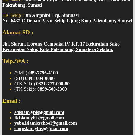
Palembang, Sumsel
TK Sekip :
Jln Amphibi Lrg. Simulasi
No. 6435 C Depan Pasar Sekip Ujung Kota Palembang, Sumsel
Alamat SD :
Jln. Siaran, Lorong Cempaka IV RT. 17 Kelurahan Sako
Kecamatan Sako, Kota Palembang, Sumatera Selatan.
Telp./WA :
(SMP)
089-7796-4100
(SD)
0898-004-0006
(TK Sako)
0821-777-000-80
(TK Sekip)
0899-500-2300
Email :
sdislam.ybis@gmail.com
tkislam.ybis@gmail.com
yebe.islamicschool@gmail.com
smpislam.ybis@gmail.com