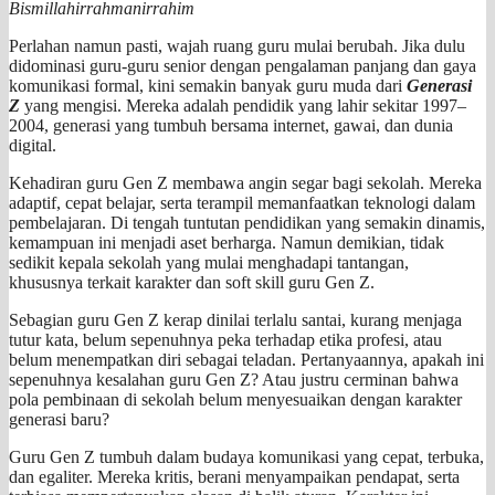
Bismillahirrahmanirrahim
Perlahan namun pasti, wajah ruang guru mulai berubah. Jika dulu
didominasi guru-guru senior dengan pengalaman panjang dan gaya
komunikasi formal, kini semakin banyak guru muda dari
Generasi
Z
yang mengisi. Mereka adalah pendidik yang lahir sekitar 1997–
2004, generasi yang tumbuh bersama internet, gawai, dan dunia
digital.
Kehadiran guru Gen Z membawa angin segar bagi sekolah. Mereka
adaptif, cepat belajar, serta terampil memanfaatkan teknologi dalam
pembelajaran. Di tengah tuntutan pendidikan yang semakin dinamis,
kemampuan ini menjadi aset berharga. Namun demikian, tidak
sedikit kepala sekolah yang mulai menghadapi tantangan,
khususnya terkait karakter dan soft skill guru Gen Z.
Sebagian guru Gen Z kerap dinilai terlalu santai, kurang menjaga
tutur kata, belum sepenuhnya peka terhadap etika profesi, atau
belum menempatkan diri sebagai teladan. Pertanyaannya, apakah ini
sepenuhnya kesalahan guru Gen Z? Atau justru cerminan bahwa
pola pembinaan di sekolah belum menyesuaikan dengan karakter
generasi baru?
Guru Gen Z tumbuh dalam budaya komunikasi yang cepat, terbuka,
dan egaliter. Mereka kritis, berani menyampaikan pendapat, serta