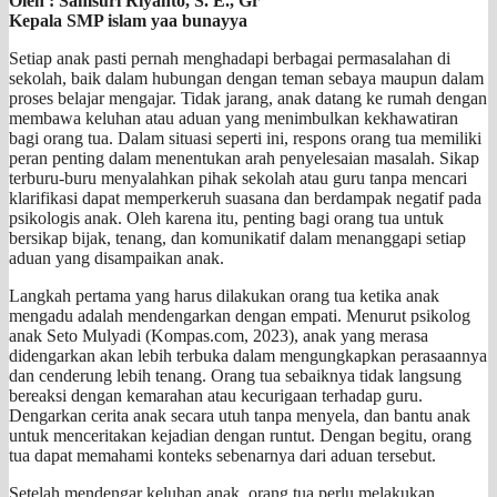
Oleh : Samsuri Riyanto, S. E., Gr
Kepala SMP islam yaa bunayya
Setiap anak pasti pernah menghadapi berbagai permasalahan di
sekolah, baik dalam hubungan dengan teman sebaya maupun dalam
proses belajar mengajar. Tidak jarang, anak datang ke rumah dengan
membawa keluhan atau aduan yang menimbulkan kekhawatiran
bagi orang tua. Dalam situasi seperti ini, respons orang tua memiliki
peran penting dalam menentukan arah penyelesaian masalah. Sikap
terburu-buru menyalahkan pihak sekolah atau guru tanpa mencari
klarifikasi dapat memperkeruh suasana dan berdampak negatif pada
psikologis anak. Oleh karena itu, penting bagi orang tua untuk
bersikap bijak, tenang, dan komunikatif dalam menanggapi setiap
aduan yang disampaikan anak.
Langkah pertama yang harus dilakukan orang tua ketika anak
mengadu adalah mendengarkan dengan empati. Menurut psikolog
anak Seto Mulyadi (Kompas.com, 2023), anak yang merasa
didengarkan akan lebih terbuka dalam mengungkapkan perasaannya
dan cenderung lebih tenang. Orang tua sebaiknya tidak langsung
bereaksi dengan kemarahan atau kecurigaan terhadap guru.
Dengarkan cerita anak secara utuh tanpa menyela, dan bantu anak
untuk menceritakan kejadian dengan runtut. Dengan begitu, orang
tua dapat memahami konteks sebenarnya dari aduan tersebut.
Setelah mendengar keluhan anak, orang tua perlu melakukan