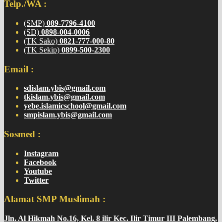
Telp./WA :
(SMP)
089-7796-4100
(SD)
0898-004-0006
(TK Sako)
0821-777-000-80
(TK Sekip)
0899-500-2300
Email :
sdislam.ybis@gmail.com
tkislam.ybis@gmail.com
yebe.islamicschool@gmail.com
smpislam.ybis@gmail.com
Sosmed :
Instagram
Facebook
Youtube
Twitter
Alamat SMP Muslimah :
Jln. Al Hikmah No.16, Kel. 8 ilir Kec. Ilir Timur III Palembang,