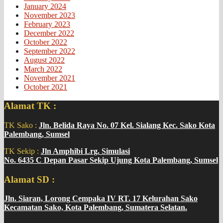
January 2024
November 2023
February 2023
December 2022
October 2022
September 2022
August 2022
March 2022
November 2021
October 2021
Alamat TK :
TK Sako :
Jln. Belida Raya No. 07 Kel. Sialang Kec. Sako Kota
Palembang, Sumsel
TK Sekip :
Jln Amphibi Lrg. Simulasi
No. 6435 C Depan Pasar Sekip Ujung Kota Palembang, Sumsel
Alamat SD :
Jln. Siaran, Lorong Cempaka IV RT. 17 Kelurahan Sako
Kecamatan Sako, Kota Palembang, Sumatera Selatan.