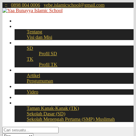
:
:
0898 004 0006
yebe.islamicschool@gmail.com
Beranda
Profil
Tentang
Visi dan Misi
Akademik
SD
Profil SD
TK
Profil TK
Berita
Artikel
Pengumuman
Galeri
Video
Download
BOOKING SEAT – PPDB Online
Taman Kanak-Kanak (TK)
Sekolah Dasar (SD)
Sekolah Menengah Pertama (SMP) Muslimah