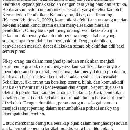
klarifikasi kepada pihak sekolah dengan cara yang baik dan terbuka.
Berdasarkan pedoman komunikasi sekolah yang dikeluarkan oleh
Kementerian Pendidikan, Kebudayaan, Riset, dan Teknologi
(Kemendikbudristek, 2022), komunikasi efektif antara orang tua dan
sekolah adalah kunci utama dalam menyelesaikan masalah
pendidikan. Orang tua dapat menghubungi wali kelas atau guru
terkait untuk menanyakan duduk perkara dengan bahasa yang
sopan, tanpa menuduh atau menghakimi. Dengan demikian,
penyelesaian masalah dapat dilakukan secara objektif dan adil bagi
semua pihak.
Sikap orang tua dalam menghadapi aduan anak akan menjadi
cerminan bagi anak dalam menyelesaikan konflik. Jika orang tua
menunjukkan sikap marah, emosional, dan menyalahkan pihak lain,
anak akan belajar bahwa kemarahan adalah solusi atas masalah.
Sebaliknya, jika orang tua bersikap tenang, bijak, dan komunikatif,
anak akan meniru nilai kedewasaan dan empati. Seperti dijelaskan
oleh ahli pendidikan karakter Thomas Lickona (2012), pendidikan
karakter dimulai dari keteladanan di rumah, bukan hanya dari teori
di sekolah. Dengan demikian, peran orang tua sebagai panutan
menjadi sangat penting dalam menumbuhkan pribadi anak yang
berempati dan beretika.
Untuk membantu orang tua bersikap bijak dalam menghadapi aduan
anak, berikut beberapa langkah praktis yang bisa diterapkan: