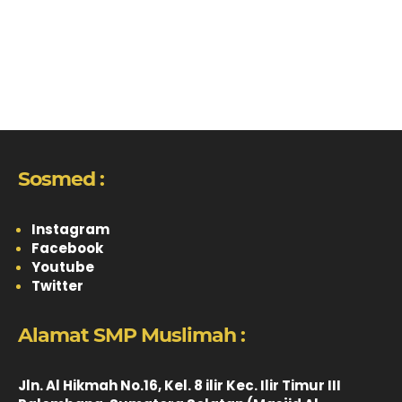
Sosmed :
Instagram
Facebook
Youtube
Twitter
Alamat SMP Muslimah :
Jln. Al Hikmah No.16, Kel. 8 ilir Kec. Ilir Timur III