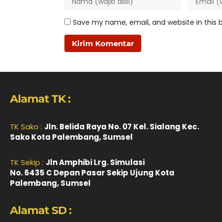
Save my name, email, and website in this 
Alamat TK :
TK Sako :
Jln. Belida Raya No. 07 Kel. Sialang Kec.
Sako Kota Palembang, Sumsel
TK Sekip :
Jln Amphibi Lrg. Simulasi
No. 6435 C Depan Pasar Sekip Ujung Kota
Palembang, Sumsel
Alamat SD :