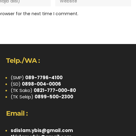
browser for the next time I comment.
Telp./WA :
(SMP)
089-7796-4100
(SD)
0898-004-0006
(TK Sako)
0821-777-000-80
(TK Sekip)
0899-500-2300
Email :
sdislam.ybis@gmail.com