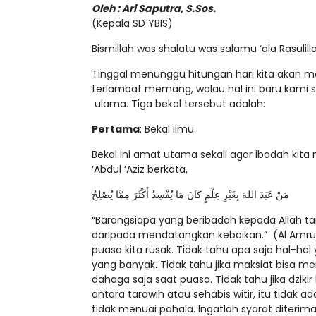
Oleh : Ari Saputra, S.Sos.
(Kepala SD YBIS)
Bismillah was shalatu was salamu ‘ala Rasulill
Tinggal menunggu hitungan hari kita akan 
terlambat memang, walau hal ini baru kami 
ulama. Tiga bekal tersebut adalah:
Pertama
: Bekal ilmu.
Bekal ini amat utama sekali agar ibadah kita
‘Abdul ‘Aziz berkata,
مَنْ عَبَدَ اللهَ بِغَيْرِ عِلْمٍ كَانَ مَا يُفْسِدُ أَكْثَرَ مِمَّا يُصْلِحُ
“Barangsiapa yang beribadah kepada Allah 
daripada mendatangkan kebaikan.” (Al Amru bi
puasa kita rusak. Tidak tahu apa saja hal-ha
yang banyak. Tidak tahu jika maksiat bisa me
dahaga saja saat puasa. Tidak tahu jika dzik
antara tarawih atau sehabis witir, itu tidak 
tidak menuai pahala. Ingatlah syarat diterim