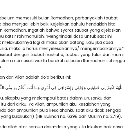
a. Sebelum memasuki bulan Ramadhan, perbanyaklah taubat
 bisa menjadi lebih baik. Kejelekan dahulu hendaklah kita
an Ramadhan. Ingatlah bahwa syarat taubat yang dijelaskan
 Katsir rahimahullah, “Menghindari dosa untuk saat ini.
ak melakukannya lagi di masa akan datang. Lalu jika dosa
sia, maka ia harus menyelesaikannya/ mengembalikannya.”
ang disebut dengan taubat nashuha, taubat yang tulus dan murni.
ebelum memasuki waktu barokah di bulan Ramadhan sehingga
.
dari Allah adalah do’a berikut ini:
اللَّهُمَّ اغْفِرْ لِى خَطِيئَتِى وَجَهْلِى وَإِسْرَافِى فِى أَمْرِى وَمَا أَنْتَ أَعْلَمُ بِهِ مِنِّى الل
anku, sikapku yang melampaui batas dalam urusanku dan
tu dari diriku. Ya Allah, ampunilah aku, kesalahan yang
nda dan ampunilah pula kesalahanku saat aku tidak sengaja
ang kulakukan) (HR. Bukhari no. 6398 dan Muslim no. 2719).
 allah atas semua dosa-dosa yang kita lakukan baik dosa