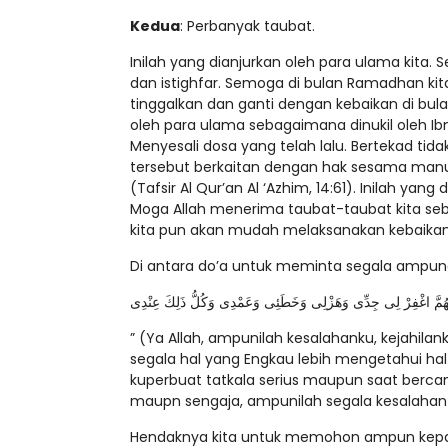
Kedua
: Perbanyak taubat.
Inilah yang dianjurkan oleh para ulama kit
dan istighfar. Semoga di bulan Ramadhan kita
tinggalkan dan ganti dengan kebaikan di bul
oleh para ulama sebagaimana dinukil oleh Ibnu
Menyesali dosa yang telah lalu. Bertekad tid
tersebut berkaitan dengan hak sesama manu
(Tafsir Al Qur’an Al ‘Azhim, 14:61). Inilah y
Moga Allah menerima taubat-taubat kita s
kita pun akan mudah melaksanakan kebaikan
Di antara do’a untuk meminta segala ampunan 
َّهُمَّ اغْفِرْ لِى جِدِّى وَهَزْلِى وَخَطَئِى وَعَمْدِى وَكُلُّ ذَلِكَ عِنْدِى
” (Ya Allah, ampunilah kesalahanku, kejahil
segala hal yang Engkau lebih mengetahui hal i
kuperbuat tatkala serius maupun saat berca
maupn sengaja, ampunilah segala kesalahan y
Hendaknya kita untuk memohon ampun kepada