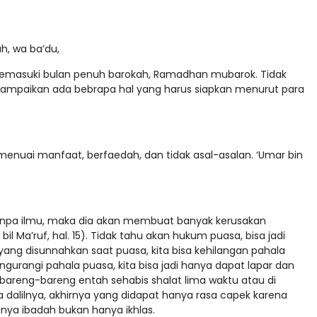
ah, wa ba’du,
memasuki bulan penuh barokah, Ramadhan mubarok. Tidak
sampaikan ada bebrapa hal yang harus siapkan menurut para
 menuai manfaat, berfaedah, dan tidak asal-asalan. ‘Umar bin
tanpa ilmu, maka dia akan membuat banyak kerusakan
l Ma’ruf, hal. 15). Tidak tahu akan hukum puasa, bisa jadi
l yang disunnahkan saat puasa, kita bisa kehilangan pahala
ngurangi pahala puasa, kita bisa jadi hanya dapat lapar dan
ir bareng-bareng entah sehabis shalat lima waktu atau di
ada dalilnya, akhirnya yang didapat hanya rasa capek karena
anya ibadah bukan hanya ikhlas.