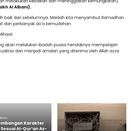
ah melakukan kebaikan dan meninggalkan kemungkaran).
ikh Al Albani).
ih baik dari sebelumnya. Marilah kita menyambut Ramadhan
ubat dan perbanyak do’a kemudahan.
lihaat.
ng akan melalukan ibadah puasa hendaknya mempelajari
kualitas dan menjadi amalan yang diterima oleh Allah azza
admin
embangan Karakter
 Sesuai Al-Qur’an As-