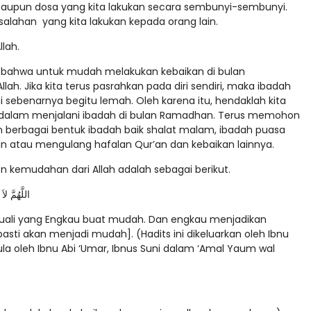
ataupun dosa yang kita lakukan secara sembunyi-sembunyi.
alahan yang kita lakukan kepada orang lain.
lah.
ami bahwa untuk mudah melakukan kebaikan di bulan
h. Jika kita terus pasrahkan pada diri sendiri, maka ibadah
 ini sebenarnya begitu lemah. Oleh karena itu, hendaklah kita
 dalam menjalani ibadah di bulan Ramadhan. Terus memohon
n berbagai bentuk ibadah baik shalat malam, ibadah puasa
n atau mengulang hafalan Qur’an dan kebaikan lainnya.
 kemudahan dari Allah adalah sebagai berikut.
اللَّهُمَّ ل
ecuali yang Engkau buat mudah. Dan engkau menjadikan
pasti akan menjadi mudah]. (Hadits ini dikeluarkan oleh Ibnu
la oleh Ibnu Abi ‘Umar, Ibnus Suni dalam ‘Amal Yaum wal