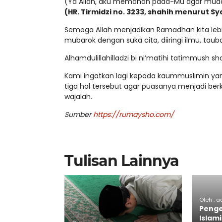
(Ya Allah, aku memohon pada-Mu agar mud
(HR. Tirmidzi no. 3233, shahih menurut Sya
Semoga Allah menjadikan Ramadhan kita leb
mubarok dengan suka cita, diiringi ilmu, ta
Alhamdulillahilladzi bi ni’matihi tatimmush sho
Kami ingatkan lagi kepada kaummuslimin ya
tiga hal tersebut agar puasanya menjadi ber
wajalah.
Sumber
https://rumaysho.com/
Tulisan Lainnya
Oleh : 
Peng
Islami