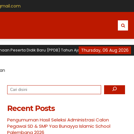
gmail.com
erta Didik Baru (PPDB) Tahun Ajaran 2026 / 2027 untuk TK, SD dan SM
Thursday, 06 Aug 2026
han
Search
Recent Posts
Pengumuman Hasil Seleksi Administrasi Calon
Pegawai SD & SMP Yaa Bunayya Islamic School
Palembang 2026