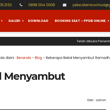
05
:
21
:
53
0898 004 0006
yebe.islamicschool@
GALERI
DOWNLOAD
BOOKING SEAT – PPDB ONLINE
Telah dibuka Penerimaan Pes
da disini :
Beranda
-
Blog
-
Beberapa Bekal Menyambut Ramad
l Menyambut
Oleh : admin