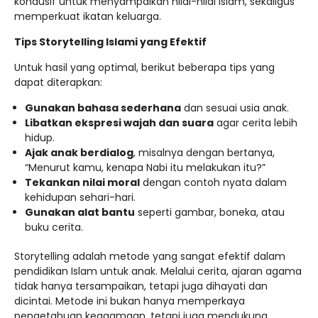
kondusif untuk menyampaikan nilai-nilai Islam, sekaligus
memperkuat ikatan keluarga.
Tips Storytelling Islami yang Efektif
Untuk hasil yang optimal, berikut beberapa tips yang
dapat diterapkan:
Gunakan bahasa sederhana
dan sesuai usia anak.
Libatkan ekspresi wajah dan suara
agar cerita lebih
hidup.
Ajak anak berdialog
, misalnya dengan bertanya,
“Menurut kamu, kenapa Nabi itu melakukan itu?”
Tekankan nilai moral
dengan contoh nyata dalam
kehidupan sehari-hari.
Gunakan alat bantu
seperti gambar, boneka, atau
buku cerita.
Storytelling adalah metode yang sangat efektif dalam
pendidikan Islam untuk anak. Melalui cerita, ajaran agama
tidak hanya tersampaikan, tetapi juga dihayati dan
dicintai. Metode ini bukan hanya memperkaya
pengetahuan keagamaan, tetapi juga mendukung