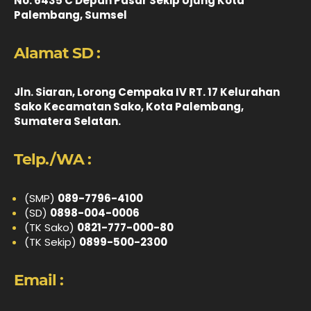
No. 6435 C Depan Pasar Sekip Ujung Kota
Palembang, Sumsel
Alamat SD :
Jln. Siaran, Lorong Cempaka IV RT. 17 Kelurahan
Sako Kecamatan Sako, Kota Palembang,
Sumatera Selatan.
Telp./WA :
(SMP)
089-7796-4100
(SD)
0898-004-0006
(TK Sako)
0821-777-000-80
(TK Sekip)
0899-500-2300
Email :