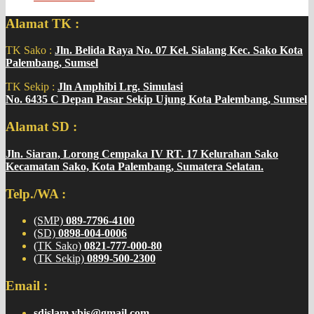
Alamat TK :
TK Sako :
Jln. Belida Raya No. 07 Kel. Sialang Kec. Sako Kota
Palembang, Sumsel
TK Sekip :
Jln Amphibi Lrg. Simulasi
No. 6435 C Depan Pasar Sekip Ujung Kota Palembang, Sumsel
Alamat SD :
Jln. Siaran, Lorong Cempaka IV RT. 17 Kelurahan Sako
Kecamatan Sako, Kota Palembang, Sumatera Selatan.
Telp./WA :
(SMP)
089-7796-4100
(SD)
0898-004-0006
(TK Sako)
0821-777-000-80
(TK Sekip)
0899-500-2300
Email :
sdislam.ybis@gmail.com