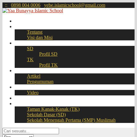
:
:
0898 004 0006
yebe.islamicschool@gmail.com
Beranda
Profil
Tentang
Visi dan Misi
Akademik
SD
Profil SD
TK
Profil TK
Berita
Artikel
Pengumuman
Galeri
Video
Download
BOOKING SEAT – PPDB Online
Taman Kanak-Kanak (TK)
Sekolah Dasar (SD)
Sekolah Menengah Pertama (SMP) Muslimah