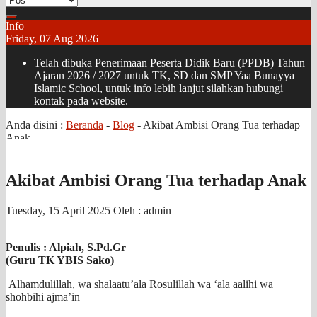
Info
Friday, 07 Aug 2026
Telah dibuka Penerimaan Peserta Didik Baru (PPDB) Tahun
Ajaran 2026 / 2027 untuk TK, SD dan SMP Yaa Bunayya
Islamic School, untuk info lebih lanjut silahkan hubungi
kontak pada website.
Anda disini :
Beranda
-
Blog
-
Akibat Ambisi Orang Tua terhadap
Anak
Akibat Ambisi Orang Tua terhadap Anak
Tuesday, 15 April 2025
Oleh : admin
Penulis : Alpiah, S.Pd.Gr
(Guru TK YBIS Sako)
Alhamdulillah, wa shalaatu’ala Rosulillah wa ‘ala aalihi wa
shohbihi ajma’in