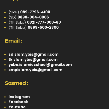
(SMP)
089-7796-4100
(SD)
0898-004-0006
(TK Sako)
0821-777-000-80
(TK Sekip)
0899-500-2300
Email :
sdislam.ybis@gmail.com
tkislam.ybis@gmail.com
yebe.islamicschool@gmail.com
smpislam.ybis@gmail.com
Sosmed :
Instagram
Facebook
Youtube