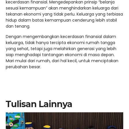
kecerdasan finansial. Mengedepankan prinsip “belanja
sesuai kemampuan” akan menghindarkan keluarga dari
tekanan ekonomi yang tidak perlu. Keluarga yang terbiasa
hidup dalam batas kemampuan cenderung lebih stabil
dan tenang.
Dengan mengembangkan kecerdasan finansial dalam
keluarga, tidak hanya tercipta ekonomi rumah tangga
yang sehat, tetapi juga melahirkan generasi yang lebih
siap menghadapi tantangan ekonomi di masa depan.
Mari mulai dari rumah, dari hal kecil, untuk menciptakan
perubahan besar.
Tulisan Lainnya