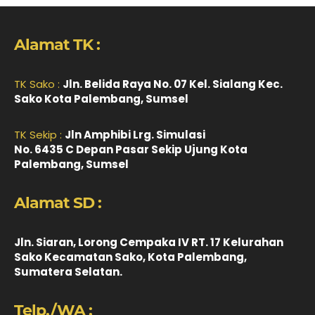
Alamat TK :
TK Sako :
Jln. Belida Raya No. 07 Kel. Sialang Kec.
Sako Kota Palembang, Sumsel
TK Sekip :
Jln Amphibi Lrg. Simulasi
No. 6435 C Depan Pasar Sekip Ujung Kota
Palembang, Sumsel
Alamat SD :
Jln. Siaran, Lorong Cempaka IV RT. 17 Kelurahan
Sako Kecamatan Sako, Kota Palembang,
Sumatera Selatan.
Telp./WA :