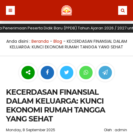
erimaan Peserta Didik Baru (PPDB) Tahun Ajaran 2026 / 2027 untuk TK
Anda disini :
Beranda
-
Blog
-
KECERDASAN FINANSIAL DALAM
KELUARGA: KUNCI EKONOMI RUMAH TANGGA YANG SEHAT
KECERDASAN FINANSIAL
DALAM KELUARGA: KUNCI
EKONOMI RUMAH TANGGA
YANG SEHAT
Monday, 8 September 2025
Oleh : admin