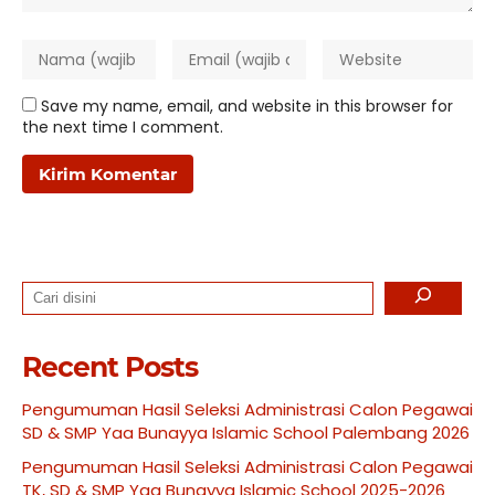
Save my name, email, and website in this browser for
the next time I comment.
Search
Recent Posts
Pengumuman Hasil Seleksi Administrasi Calon Pegawai
SD & SMP Yaa Bunayya Islamic School Palembang 2026
Pengumuman Hasil Seleksi Administrasi Calon Pegawai
TK, SD & SMP Yaa Bunayya Islamic School 2025-2026