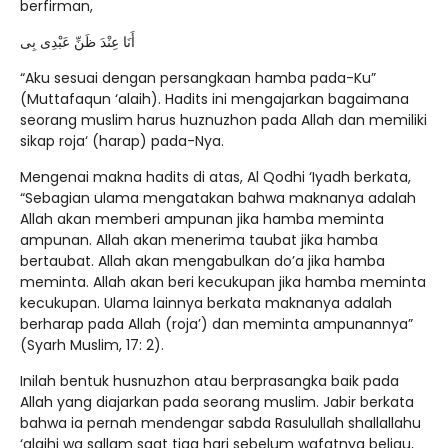
berfirman,
أَنَا عِنْدَ ظَنِّ عَبْدِى بِى
“Aku sesuai dengan persangkaan hamba pada-Ku”
(Muttafaqun ‘alaih). Hadits ini mengajarkan bagaimana
seorang muslim harus huznuzhon pada Allah dan memiliki
sikap roja‘ (harap) pada-Nya.
Mengenai makna hadits di atas, Al Qodhi ‘Iyadh berkata,
“Sebagian ulama mengatakan bahwa maknanya adalah
Allah akan memberi ampunan jika hamba meminta
ampunan. Allah akan menerima taubat jika hamba
bertaubat. Allah akan mengabulkan do’a jika hamba
meminta. Allah akan beri kecukupan jika hamba meminta
kecukupan. Ulama lainnya berkata maknanya adalah
berharap pada Allah (roja’) dan meminta ampunannya”
(Syarh Muslim, 17: 2).
Inilah bentuk husnuzhon atau berprasangka baik pada
Allah yang diajarkan pada seorang muslim. Jabir berkata
bahwa ia pernah mendengar sabda Rasulullah shallallahu
‘alaihi wa sallam saat tiga hari sebelum wafatnya beliau,