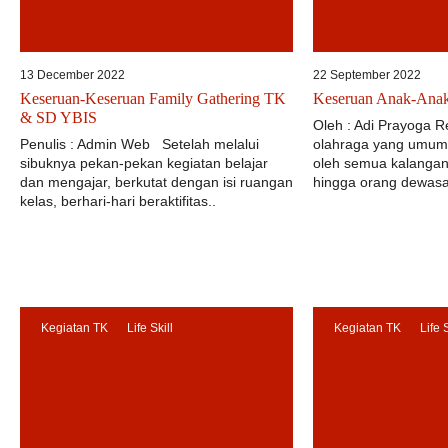
13 December 2022
22 September 2022
Keseruan-Keseruan Family Gathering TK
Keseruan Anak-Ana
& SD YBIS
Oleh : Adi Prayoga
Penulis : Admin Web Setelah melalui
olahraga yang umum
sibuknya pekan-pekan kegiatan belajar
oleh semua kalangan
dan mengajar, berkutat dengan isi ruangan
hingga orang dewasa
kelas, berhari-hari beraktifitas..
Kegiatan TK
Life Skill
Kegiatan TK
Life 