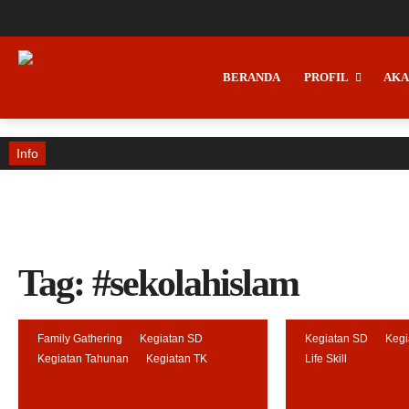
BERANDA
PROFIL
AKA
Info
Tag:
#sekolahislam
Family Gathering
Kegiatan SD
Kegiatan SD
Kegi
Kegiatan Tahunan
Kegiatan TK
Life Skill