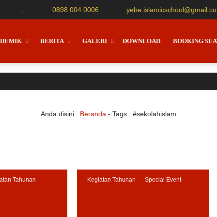
:
:
0898 004 0006
yebe.islamicschool@gmail.c
DEMIK
BERITA
GALERI
DOWNLOAD
BOOKING SEA
Anda disini :
Beranda
- Tags :
#sekolahislam
atan Tahunan
Kegiatan Tahunan
Special Event