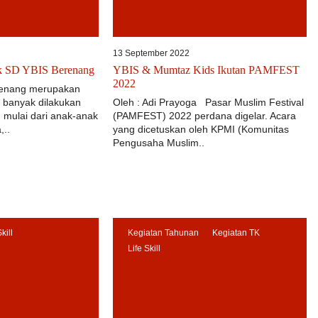
13 September 2022
k SD YBIS Berenang
YBIS & Mumtaz Kids Ikutan PAMFEST
2022
 Renang merupakan
 banyak dilakukan
Oleh : Adi Prayoga Pasar Muslim Festival
 mulai dari anak-anak
(PAMFEST) 2022 perdana digelar. Acara
,..
yang dicetuskan oleh KPMI (Komunitas
Pengusaha Muslim..
Skill
Kegiatan Tahunan
Kegiatan TK
Life Skill