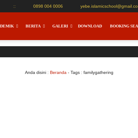
:
:
0898 004 0006
yebe.islamicschool@gmail.c
DEMIK
BERITA
GALERI
DOWNLOAD
BOOKING SEA
Anda disini :
Beranda
- Tags :
familygathering