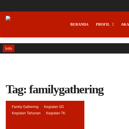
BERANDA
PROFIL
AKA
Info
Tag:
familygathering
Family Gathering
Kegiatan SD
Kegiatan Tahunan
Kegiatan TK