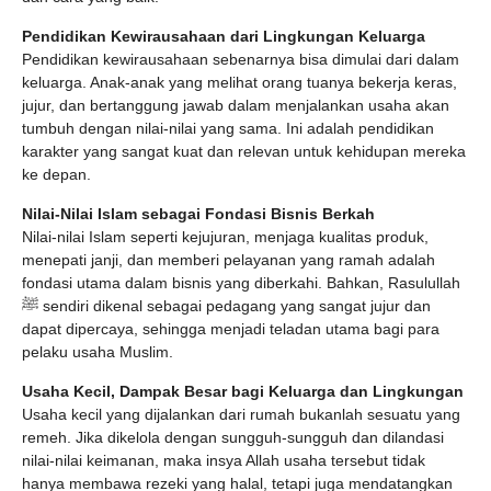
Pendidikan Kewirausahaan dari Lingkungan Keluarga
Pendidikan kewirausahaan sebenarnya bisa dimulai dari dalam
keluarga. Anak-anak yang melihat orang tuanya bekerja keras,
jujur, dan bertanggung jawab dalam menjalankan usaha akan
tumbuh dengan nilai-nilai yang sama. Ini adalah pendidikan
karakter yang sangat kuat dan relevan untuk kehidupan mereka
ke depan.
Nilai-Nilai Islam sebagai Fondasi Bisnis Berkah
Nilai-nilai Islam seperti kejujuran, menjaga kualitas produk,
menepati janji, dan memberi pelayanan yang ramah adalah
fondasi utama dalam bisnis yang diberkahi. Bahkan, Rasulullah
ﷺ sendiri dikenal sebagai pedagang yang sangat jujur dan
dapat dipercaya, sehingga menjadi teladan utama bagi para
pelaku usaha Muslim.
Usaha Kecil, Dampak Besar bagi Keluarga dan Lingkungan
Usaha kecil yang dijalankan dari rumah bukanlah sesuatu yang
remeh. Jika dikelola dengan sungguh-sungguh dan dilandasi
nilai-nilai keimanan, maka insya Allah usaha tersebut tidak
hanya membawa rezeki yang halal, tetapi juga mendatangkan