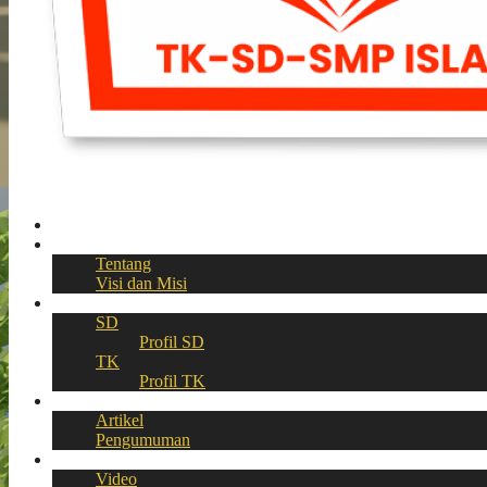
Beranda
Profil
Tentang
Visi dan Misi
Akademik
SD
Profil SD
TK
Profil TK
Berita
Artikel
Pengumuman
Galeri
Video