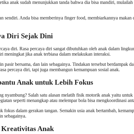
Ketika anak sudah menunjukkan tanda bahwa dia bisa mandiri, mulail
 sendiri. Anda bisa memberinya finger food, membiarkannya makan de
 Diri Sejak Dini
percaya diri. Rasa percaya diri sangat dibutuhkan oleh anak dalam lin
ri meningkat jika anak terbiasa dalam melakukan interaksi.
main pasir bersama, dan lain sebagainya. Tindakan tersebut berdampak d
sa percaya diri, tapi juga membangun kemampuan sosial anak.
bantu Anak untuk Lebih Fokus
nyambung? Salah satu alasan melatih fisik motorik anak yaitu untuk l
egiatan seperti menangkap atau melempar bola bisa mengkoordinasi ant
tuk fokus dalam gerakan tangan. Semakin usia anak bertambah, kema
in sebagainya.
Kreativitas Anak