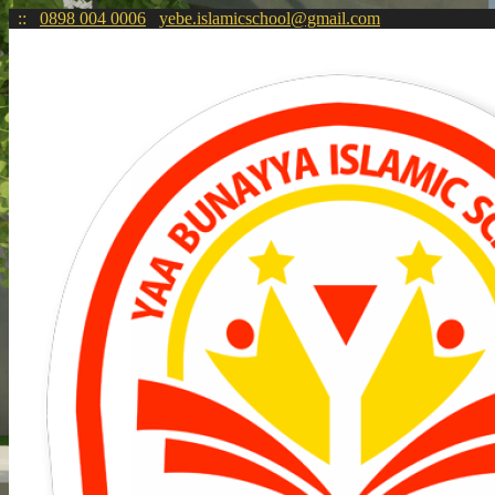
:
:
0898 004 0006
yebe.islamicschool@gmail.com