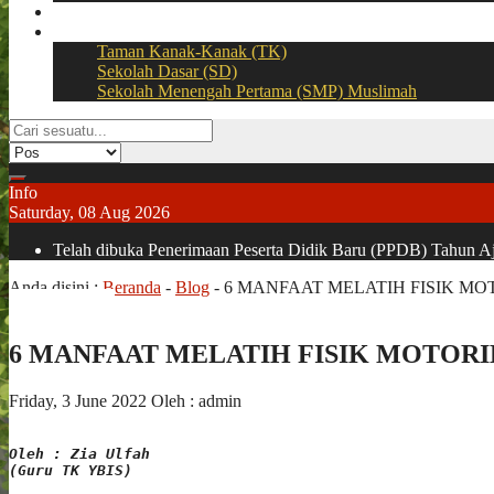
Download
BOOKING SEAT – PPDB Online
Taman Kanak-Kanak (TK)
Sekolah Dasar (SD)
Sekolah Menengah Pertama (SMP) Muslimah
Info
Saturday, 08 Aug 2026
Telah dibuka Penerimaan Peserta Didik Baru (PPDB) Tahun Aja
Anda disini :
Beranda
-
Blog
-
6 MANFAAT MELATIH FISIK M
6 MANFAAT MELATIH FISIK MOTOR
Friday, 3 June 2022
Oleh : admin
Oleh : Zia Ulfah

(Guru TK YBIS)