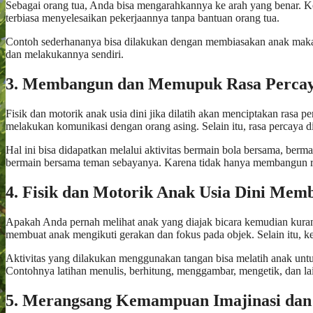
Sebagai orang tua, Anda bisa mengarahkannya ke arah yang benar. 
terbiasa menyelesaikan pekerjaannya tanpa bantuan orang tua.
Contoh sederhananya bisa dilakukan dengan membiasakan anak makan
dan melakukannya sendiri.
3. Membangun dan Memupuk Rasa Percaya
Fisik dan motorik anak usia dini jika dilatih akan menciptakan rasa 
melakukan komunikasi dengan orang asing. Selain itu, rasa percaya di
Hal ini bisa didapatkan melalui aktivitas bermain bola bersama, ber
bermain bersama teman sebayanya. Karena tidak hanya membangun ra
4. Fisik dan Motorik Anak Usia Dini Mem
Apakah Anda pernah melihat anak yang diajak bicara kemudian kurang 
membuat anak mengikuti gerakan dan fokus pada objek. Selain itu, k
Aktivitas yang dilakukan menggunakan tangan bisa melatih anak un
Contohnya latihan menulis, berhitung, menggambar, mengetik, dan la
5. Merangsang Kemampuan Imajinasi dan 