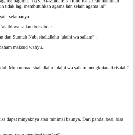
agama bagimu.” (QS. Al-Maidah: 3 ) Ibnu Katsir rahimahullah
un tidak lagi membutuhkan agama lain selain agama ini”.
asul –selamanya-”
‘alaihi wa sallam bersabda:
n dan Sunnah Nabi shallallahu ‘alaihi wa sallam” .
g paham maksud wahyu.
uh Muhammad shallallahu ‘alaihi wa sallam mengkhianati risalah”.
isa dapat minyaknya atau minimal baunya. Dari pandai besi, bisa
an orang yang memberi manfaat”.