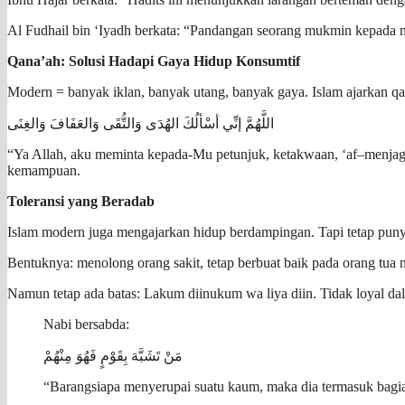
Al Fudhail bin ‘Iyadh berkata: “Pandangan seorang mukmin kepada 
Qana’ah: Solusi Hadapi Gaya Hidup Konsumtif
Modern = banyak iklan, banyak utang, banyak gaya. Islam ajarkan qan
اللَّهُمَّ إنِّي أسْألُكَ الهُدَى وَالتُّقَى وَالعَفَافَ وَالغِنَى
“Ya Allah, aku meminta kepada-Mu petunjuk, ketakwaan, ‘af–menjaga 
kemampuan.
Toleransi yang Beradab
Islam modern juga mengajarkan hidup berdampingan. Tapi tetap punya
Bentuknya: menolong orang sakit, tetap berbuat baik pada orang tua 
Namun tetap ada batas: Lakum diinukum wa liya diin. Tidak loyal d
Nabi bersabda:
مَنْ تَشَبَّهَ بِقَوْمٍ فَهُوَ مِنْهُمْ
“Barangsiapa menyerupai suatu kaum, maka dia termasuk bagia