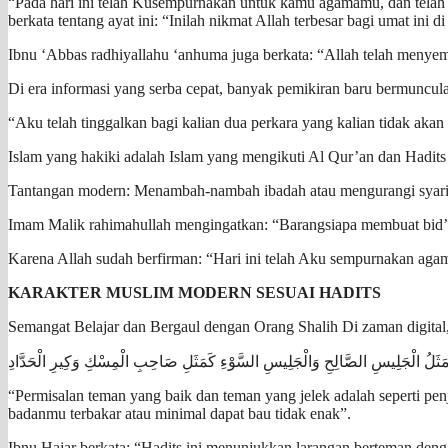
“Pada hari ini telah Kusempurnakan untuk kamu agamamu, dan telah 
berkata tentang ayat ini: “Inilah nikmat Allah terbesar bagi umat i
Ibnu ‘Abbas radhiyallahu ‘anhuma juga berkata: “Allah telah menye
Di era informasi yang serba cepat, banyak pemikiran baru bermuncula
“Aku telah tinggalkan bagi kalian dua perkara yang kalian tidak akan
Islam yang hakiki adalah Islam yang mengikuti Al Qur’an dan Hadi
Tantangan modern: Menambah-nambah ibadah atau mengurangi syariat
Imam Malik rahimahullah mengingatkan: “Barangsiapa membuat bid’a
Karena Allah sudah berfirman: “Hari ini telah Aku sempurnakan ag
KARAKTER MUSLIM MODERN SESUAI HADITS
Semangat Belajar dan Bergaul dengan Orang Shalih Di zaman digital
َثَلُ الْجَلِيسِ الصَّالِحِ وَالْجَلِيسِ السَّوْءِ كَمَثَلِ صَاحِبِ الْمِسْكِ وَكِيرِ الْحَدَّادِ
“Permisalan teman yang baik dan teman yang jelek adalah seperti pe
badanmu terbakar atau minimal dapat bau tidak enak”.
Ibnu Hajar berkata: “Hadits ini menunjukkan larangan berteman de