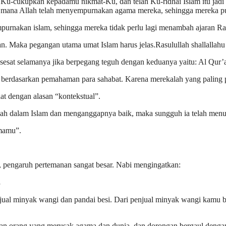
Ku-cukupkan kepadamu nikmat-Ku, dan telah Ku-ridhai Islam itu jadi 
ni di mana Allah telah menyempurnakan agama mereka, sehingga mereka p
mpurnakan islam, sehingga mereka tidak perlu lagi menambah ajaran R
n. Maka pegangan utama umat Islam harus jelas.Rasulullah shallallahu 
 sesat selamanya jika berpegang teguh dengan keduanya yaitu: Al Qur’a
ts berdasarkan pemahaman para sahabat. Karena merekalah yang palin
 dengan alasan “kontekstual”.
h dalam Islam dan menganggapnya baik, maka sungguh ia telah menud
amamu”.
, pengaruh pertemanan sangat besar. Nabi mengingatkan:
م
njual minyak wangi dan pandai besi. Dari penjual minyak wangi kamu b
ngan orang yang merusak agama dan dunia, dan dorongan bergaul deng