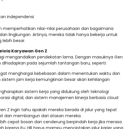
kan independensi
ebih memperhatikan nilai-nilai perusahaan dan bagaimana
dan lingkungan. Artinya, mereka tidak hanya bekerja untuk
 lebih besar.
lola Karyawan Gen Z
 lagi mengandalkan pendekatan lama. Dengan masuknya Gen
n dihadapkan pada sejumlah tantangan baru, seperti:
ngat menghargai kebebasan dalam menentukan waktu dan
 sistem jam kerja kemungkinan besar akan kehilangan
gharapkan sistem kerja yang didukung oleh teknologi
borasi digital, dan sistem manajemen kinerja berbasis cloud
en Z ingin tahu apakah mereka berada di jalur yang tepat
at dan membangun dari atasan mereka.
ebih cepat bosan dan cenderung berpindah kerja jika merasa
eh karena itu, HR harus mampu menciptakan jalur karier yang