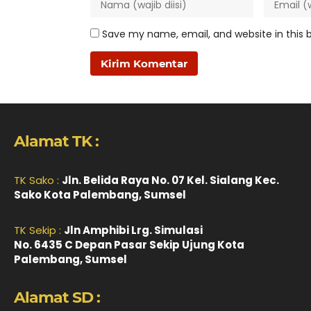
Save my name, email, and website in this 
Alamat TK :
TK Sako :
Jln. Belida Raya No. 07 Kel. Sialang Kec.
Sako Kota Palembang, Sumsel
TK Sekip :
Jln Amphibi Lrg. Simulasi
No. 6435 C Depan Pasar Sekip Ujung Kota
Palembang, Sumsel
Alamat SD :