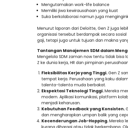
Mengutamakan work-life balance
Memiliki jiwa kewirausahaan yang kuat
Suka berkolaborasi namun juga mengingin
Menurut laporan dari Deloitte, Gen Z juga l
organisasi tersebut berdampak secara sosial 
gaji, tetapi juga untuk tujuan dan makna yang
Tantangan Manajemen SDM dalam Menge
Mengelola SDM zaman now tentu tidak bisa
Z ke dunia kerja, HR dan pimpinan perusahaa
Fleksibilitas Kerja yang Tinggi.
Gen Z sa
tempat kerja. Perusahaan yang kaku dalam
talenta-talenta muda berbakat.
Ekspektasi Teknologi Tinggi.
Mereka men
modern. Aplikasi komunikasi, platform kola
menjadi keharusan.
Kebutuhan Feedback yang Konsisten.
G
dan mengharapkan umpan balik yang cep
Kecenderungan Job-Hopping.
Mereka l
kurang dihargai atau tidak berkembang. Ol