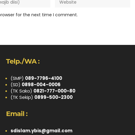
browser for the next time I comment.
Telp./WA :
(SMP)
089-7796-4100
(SD)
0898-004-0006
(TK Sako)
0821-777-000-80
(TK Sekip)
0899-500-2300
Email :
sdislam.ybis@gmail.com