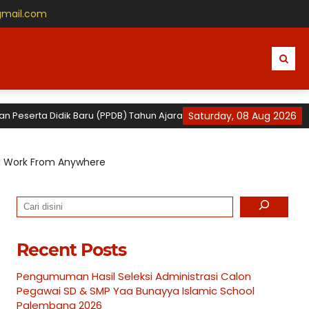
gmail.com
rta Didik Baru (PPDB) Tahun Ajaran 2026 / 2027 untuk TK, SD dan SMP 
Saturday, 08 Aug 2026
a Work From Anywhere
Search
Recent Posts
Pengumuman Hasil Seleksi Administrasi Calon
Pegawai SD & SMP Yaa Bunayya Islamic School
Palembang 2026