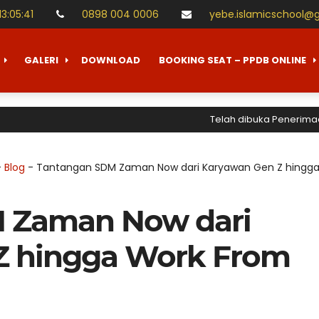
13
:
05
:
42
0898 004 0006
yebe.islamicschool@
GALERI
DOWNLOAD
BOOKING SEAT – PPDB ONLINE
Telah dibuka Penerimaan Pese
-
Blog
-
Tantangan SDM Zaman Now dari Karyawan Gen Z hingg
 Zaman Now dari
Z hingga Work From