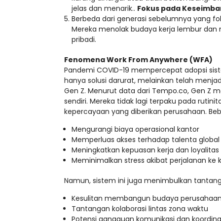
jelas dan menarik..
Fokus pada Keseimba
Berbeda dari generasi sebelumnya yang fok
Mereka menolak budaya kerja lembur dan 
pribadi.
Fenomena Work From Anywhere (WFA)
Pandemi COVID-19 mempercepat adopsi sistem
hanya solusi darurat, melainkan telah menja
Gen Z. Menurut data dari Tempo.co, Gen Z mer
sendiri. Mereka tidak lagi terpaku pada rutin
kepercayaan yang diberikan perusahaan. Be
Mengurangi biaya operasional kantor
Memperluas akses terhadap talenta global
Meningkatkan kepuasan kerja dan loyalita
Meminimalkan stress akibat perjalanan ke 
Namun, sistem ini juga menimbulkan tantang
Kesulitan membangun budaya perusahaa
Tantangan kolaborasi lintas zona waktu
Potensi gangguan komunikasi dan koordina