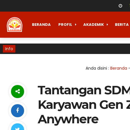
BERANDA
PROFIL
AKADEMIK
BERITA
Info
Anda disini :
Beranda
Tantangan SDM
Karyawan Gen 
Anywhere