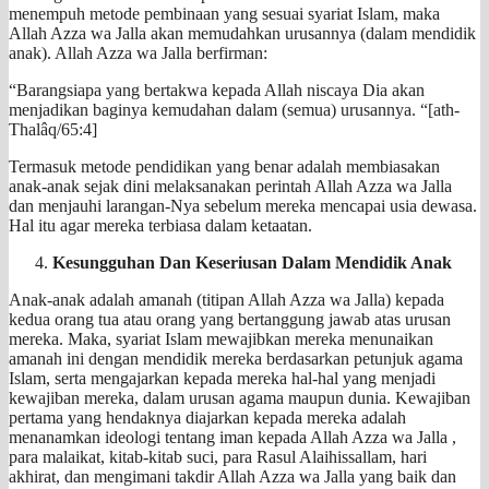
menempuh metode pembinaan yang sesuai syariat Islam, maka
Allah Azza wa Jalla akan memudahkan urusannya (dalam mendidik
anak). Allah Azza wa Jalla berfirman:
“Barangsiapa yang bertakwa kepada Allah niscaya Dia akan
menjadikan baginya kemudahan dalam (semua) urusannya. “[ath-
Thalâq/65:4]
Termasuk metode pendidikan yang benar adalah membiasakan
anak-anak sejak dini melaksanakan perintah Allah Azza wa Jalla
dan menjauhi larangan-Nya sebelum mereka mencapai usia dewasa.
Hal itu agar mereka terbiasa dalam ketaatan.
Kesungguhan Dan Keseriusan Dalam Mendidik Anak
Anak-anak adalah amanah (titipan Allah Azza wa Jalla) kepada
kedua orang tua atau orang yang bertanggung jawab atas urusan
mereka. Maka, syariat Islam mewajibkan mereka menunaikan
amanah ini dengan mendidik mereka berdasarkan petunjuk agama
Islam, serta mengajarkan kepada mereka hal-hal yang menjadi
kewajiban mereka, dalam urusan agama maupun dunia. Kewajiban
pertama yang hendaknya diajarkan kepada mereka adalah
menanamkan ideologi tentang iman kepada Allah Azza wa Jalla ,
para malaikat, kitab-kitab suci, para Rasul Alaihissallam, hari
akhirat, dan mengimani takdir Allah Azza wa Jalla yang baik dan