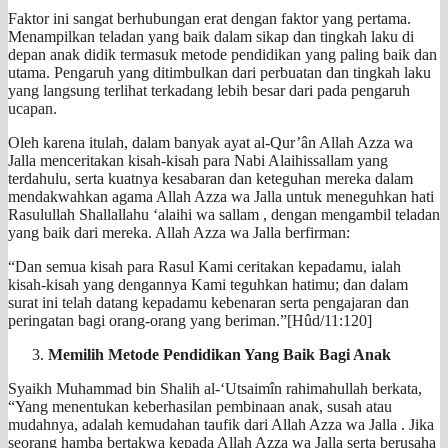
Faktor ini sangat berhubungan erat dengan faktor yang pertama.
Menampilkan teladan yang baik dalam sikap dan tingkah laku di
depan anak didik termasuk metode pendidikan yang paling baik dan
utama. Pengaruh yang ditimbulkan dari perbuatan dan tingkah laku
yang langsung terlihat terkadang lebih besar dari pada pengaruh
ucapan.
Oleh karena itulah, dalam banyak ayat al-Qur’ân Allah Azza wa
Jalla menceritakan kisah-kisah para Nabi Alaihissallam yang
terdahulu, serta kuatnya kesabaran dan keteguhan mereka dalam
mendakwahkan agama Allah Azza wa Jalla untuk meneguhkan hati
Rasulullah Shallallahu ‘alaihi wa sallam , dengan mengambil teladan
yang baik dari mereka. Allah Azza wa Jalla berfirman:
“Dan semua kisah para Rasul Kami ceritakan kepadamu, ialah
kisah-kisah yang dengannya Kami teguhkan hatimu; dan dalam
surat ini telah datang kepadamu kebenaran serta pengajaran dan
peringatan bagi orang-orang yang beriman.”[Hûd/11:120]
Memilih Metode Pendidikan Yang Baik Bagi Anak
Syaikh Muhammad bin Shalih al-‘Utsaimîn rahimahullah berkata,
“Yang menentukan keberhasilan pembinaan anak, susah atau
mudahnya, adalah kemudahan taufik dari Allah Azza wa Jalla . Jika
seorang hamba bertakwa kepada Allah Azza wa Jalla serta berusaha