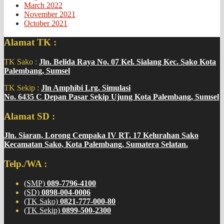
March 2022
November 2021
October 2021
Alamat TK :
TK Sako :
Jln. Belida Raya No. 07 Kel. Sialang Kec. Sako Kota
Palembang, Sumsel
TK Sekip :
Jln Amphibi Lrg. Simulasi
No. 6435 C Depan Pasar Sekip Ujung Kota Palembang, Sumsel
Alamat SD :
Jln. Siaran, Lorong Cempaka IV RT. 17 Kelurahan Sako
Kecamatan Sako, Kota Palembang, Sumatera Selatan.
Telp./WA :
(SMP)
089-7796-4100
(SD)
0898-004-0006
(TK Sako)
0821-777-000-80
(TK Sekip)
0899-500-2300