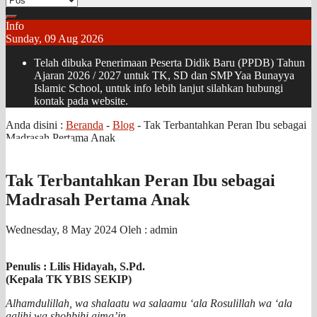
Info
Sunday, 09 Aug 2026
Telah dibuka Penerimaan Peserta Didik Baru (PPDB) Tahun
Ajaran 2026 / 2027 untuk TK, SD dan SMP Yaa Bunayya
Islamic School, untuk info lebih lanjut silahkan hubungi
kontak pada website.
Anda disini :
Beranda
-
Blog
-
Tak Terbantahkan Peran Ibu sebagai
Madrasah Pertama Anak
Tak Terbantahkan Peran Ibu sebagai
Madrasah Pertama Anak
Wednesday, 8 May 2024
Oleh : admin
Penulis : Lilis Hidayah, S.Pd.
(Kepala TK YBIS SEKIP)
Alhamdulillah, wa shalaatu wa salaamu ‘ala Rosulillah wa ‘ala
aalihi wa shohbihi ajma’in.