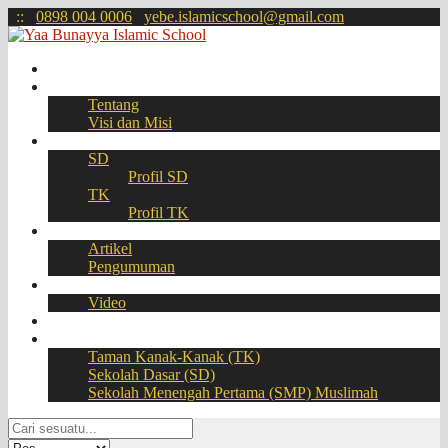
:
:
0898 004 0006
yebe.islamicschool@gmail.com
Beranda
Profil
Tentang
Visi dan Misi
Akademik
SD
Profil SD
TK
Profil TK
Berita
Artikel
Pengumuman
Galeri
Video
Download
BOOKING SEAT – PPDB Online
Taman Kanak-Kanak (TK)
Sekolah Dasar (SD)
Sekolah Menengah Pertama (SMP) Muslimah