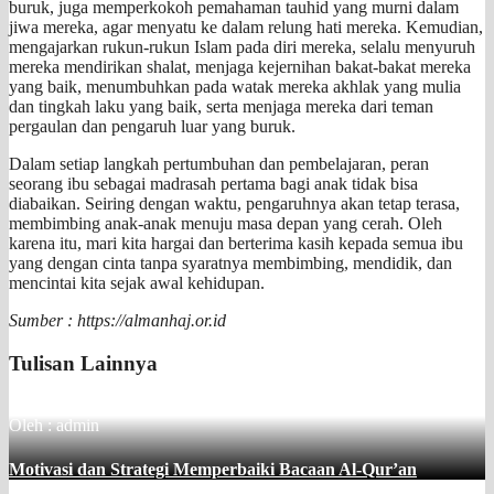
buruk, juga memperkokoh pemahaman tauhid yang murni dalam
jiwa mereka, agar menyatu ke dalam relung hati mereka. Kemudian,
mengajarkan rukun-rukun Islam pada diri mereka, selalu menyuruh
mereka mendirikan shalat, menjaga kejernihan bakat-bakat mereka
yang baik, menumbuhkan pada watak mereka akhlak yang mulia
dan tingkah laku yang baik, serta menjaga mereka dari teman
pergaulan dan pengaruh luar yang buruk.
Dalam setiap langkah pertumbuhan dan pembelajaran, peran
seorang ibu sebagai madrasah pertama bagi anak tidak bisa
diabaikan. Seiring dengan waktu, pengaruhnya akan tetap terasa,
membimbing anak-anak menuju masa depan yang cerah. Oleh
karena itu, mari kita hargai dan berterima kasih kepada semua ibu
yang dengan cinta tanpa syaratnya membimbing, mendidik, dan
mencintai kita sejak awal kehidupan.
Sumber : https://almanhaj.or.id
Tulisan Lainnya
Oleh : admin
Motivasi dan Strategi Memperbaiki Bacaan Al-Qur’an