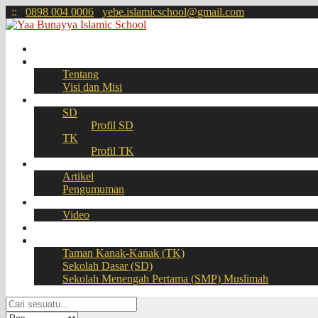
:
:
0898 004 0006
yebe.islamicschool@gmail.com
Beranda
Profil
Tentang
Visi dan Misi
Akademik
SD
Profil SD
TK
Profil TK
Berita
Artikel
Pengumuman
Galeri
Video
Download
BOOKING SEAT – PPDB Online
Taman Kanak-Kanak (TK)
Sekolah Dasar (SD)
Sekolah Menengah Pertama (SMP) Muslimah