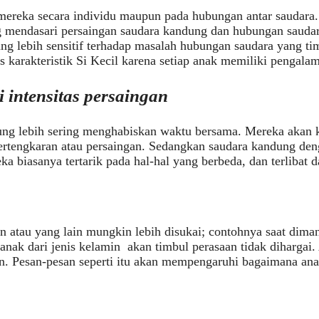
ereka secara individu maupun pada hubungan antar saudara. 
endasari persaingan saudara kandung dan hubungan saudara
g lebih sensitif terhadap masalah hubungan saudara yang ti
karakteristik Si Kecil karena setiap anak memiliki pengala
intensitas persaingan
ung lebih sering menghabiskan waktu bersama. Mereka akan k
 pertengkaran atau persaingan. Sedangkan saudara kandung den
 biasanya tertarik pada hal-hal yang berbeda, dan terlibat 
in atau yang lain mungkin lebih disukai; contohnya saat dima
anak dari jenis kelamin akan timbul perasaan tidak dihargai.
n. Pesan-pesan seperti itu akan mempengaruhi bagaimana an