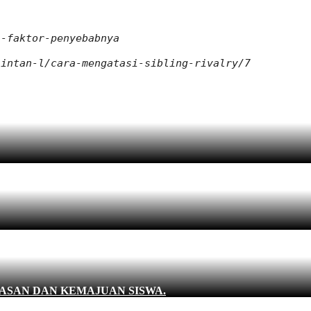
i-faktor-penyebabnya
-intan-l/cara-mengatasi-sibling-rivalry/7
ASAN DAN KEMAJUAN SISWA.