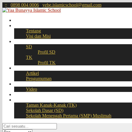
:
:
0898 004 0006
yebe.islamicschool@gmail.com
Beranda
Profil
Tentang
Visi dan Misi
Akademik
SD
Profil SD
TK
Profil TK
Berita
Artikel
Pengumuman
Galeri
Video
Download
BOOKING SEAT – PPDB Online
Taman Kanak-Kanak (TK)
Sekolah Dasar (SD)
Sekolah Menengah Pertama (SMP) Muslimah