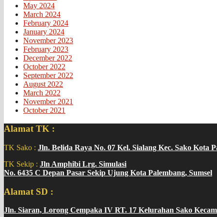
May 2024
March 2024
February 2024
January 2024
November 2023
February 2023
December 2022
October 2022
September 2022
August 2022
March 2022
November 2021
October 2021
Alamat TK :
TK Sako :
Jln. Belida Raya No. 07 Kel. Sialang Kec. Sako Kota 
TK Sekip :
Jln Amphibi Lrg. Simulasi
No. 6435 C Depan Pasar Sekip Ujung Kota Palembang, Sumsel
Alamat SD :
Jln. Siaran, Lorong Cempaka IV RT. 17 Kelurahan Sako Kecam