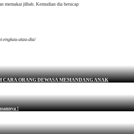
an memakai jilbab. Kemudian dia berucap
i-engkau-atau-dia/
AH CARA ORANG DEWASA MEMANDANG ANAK
sannya !