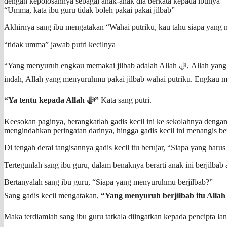
dengan kepolosannya sebagai anak-anak dia berkata kepada ibunya
“Umma, kata ibu guru tidak boleh pakai pakai jilbab”
Akhirnya sang ibu mengatakan “Wahai putriku, kau tahu siapa yang
“tidak umma” jawab putri kecilnya
“Yang menyuruh engkau memakai jilbab adalah Allah ﷻ, Allah yang menciptakan langit dan bumi, Allah yang menciptakan dirimu, Allah yang memberikan paras wajah kepadamu, menumbuhkan rambut yang
indah, Allah yang menyuruhmu pakai jilbab wahai putriku. Engkau m
“Ya tentu kepada Allah ﷻ”
Kata sang putri.
Keesokan paginya, berangkatlah gadis kecil ini ke sekolahnya dengan 
mengindahkan peringatan darinya, hingga gadis kecil ini menangis ber
Di tengah derai tangisannya gadis kecil itu berujar, “Siapa yang haru
Tertegunlah sang ibu guru, dalam benaknya berarti anak ini berjilba
Bertanyalah sang ibu guru, “Siapa yang menyuruhmu berjilbab?”
Sang gadis kecil mengatakan,
Maka terdiamlah sang ibu guru tatkala diingatkan kepada pencipta lan