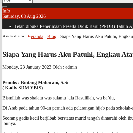
Info
Saturday, 08 Aug 2026
Telah dibuka Penerimaan Peserta Didik Baru (PPDB) Tahun Aja
Anda disini :
Beranda
-
Blog
-
Siapa Yang Harus Aku Patuhi, Engkau
Siapa Yang Harus Aku Patuhi, Engkau Ata
Monday, 23 January 2023
Oleh : admin
Penulis : Bintang Maharani, S.Si
( Kadiv SDM YBIS)
Bismillah was shalatu was salamu ‘ala Rasulillah, wa ba’du,
Di Arab pada tahun 90-an pernah ada pelarangan hijab pada sekolah-s
Seorang gadis kecil berjilbab berstatus murid tengah dimarahi oleh 
ibunya.