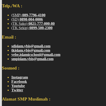
Telp./WA :
(SMP)
089-7796-4100
(SD)
0898-004-0006
(TK Sako)
0821-777-000-80
(TK Sekip)
0899-500-2300
Email :
sdislam.ybis@gmail.com
tkislam.ybis@gmail.com
yebe.islamicschool@gmail.com
smpislam.ybis@gmail.com
Sosmed :
Instagram
Facebook
Youtube
Twitter
Alamat SMP Muslimah :