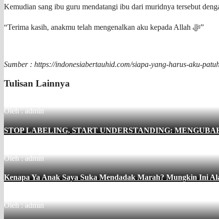
Kemudian sang ibu guru mendatangi ibu dari muridnya tersebut deng
“Terima kasih, anakmu telah mengenalkan aku kepada Allah ﷻ”
Sumber : https://indonesiabertauhid.com/siapa-yang-harus-aku-patuh
Tulisan Lainnya
Oleh : admin
STOP LABELING, START UNDERSTANDING: MENGUB
Oleh : admin
Kenapa Ya Anak Saya Suka Mendadak Marah? Mungkin Ini Ala
Oleh : admin