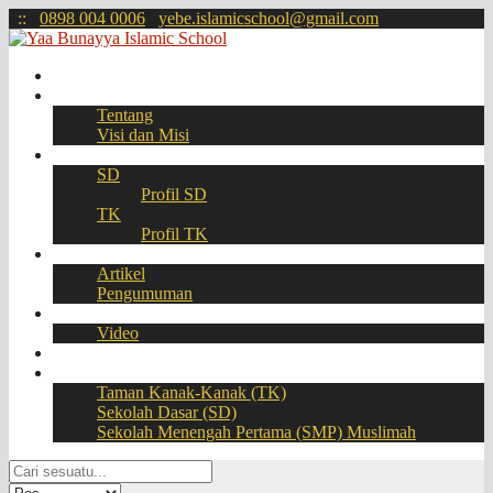
:
:
0898 004 0006
yebe.islamicschool@gmail.com
Beranda
Profil
Tentang
Visi dan Misi
Akademik
SD
Profil SD
TK
Profil TK
Berita
Artikel
Pengumuman
Galeri
Video
Download
BOOKING SEAT – PPDB Online
Taman Kanak-Kanak (TK)
Sekolah Dasar (SD)
Sekolah Menengah Pertama (SMP) Muslimah