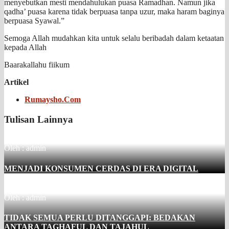
menyebutkan mesti mendahulukan puasa Ramadhan. Namun jika
qadha’ puasa karena tidak berpuasa tanpa uzur, maka haram baginya
berpuasa Syawal.”
Semoga Allah mudahkan kita untuk selalu beribadah dalam ketaatan
kepada Allah
Baarakallahu fiikum
Artikel
Rumaysho.Com
Tulisan Lainnya
Oleh : admin
MENJADI KONSUMEN CERDAS DI ERA DIGITAL
Oleh : admin
TIDAK SEMUA PERLU DITANGGAPI: BEDAKAN
ANTARA TAGHAFUL DAN TAJAHUL