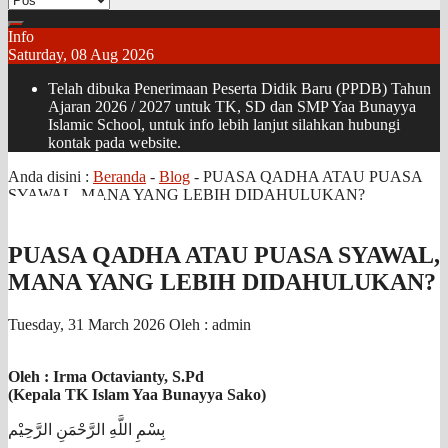
Info
Saturday, 08 Aug 2026
Telah dibuka Penerimaan Peserta Didik Baru (PPDB) Tahun
Ajaran 2026 / 2027 untuk TK, SD dan SMP Yaa Bunayya
Islamic School, untuk info lebih lanjut silahkan hubungi
kontak pada website.
Anda disini :
Beranda
-
Blog
-
PUASA QADHA ATAU PUASA
SYAWAL, MANA YANG LEBIH DIDAHULUKAN?
PUASA QADHA ATAU PUASA SYAWAL,
MANA YANG LEBIH DIDAHULUKAN?
Tuesday, 31 March 2026
Oleh : admin
Oleh : Irma Octavianty, S.Pd
(Kepala TK Islam Yaa Bunayya Sako)
بِسْمِ اللَّهِ الرَّحْمَنِ الرَّحِيْم