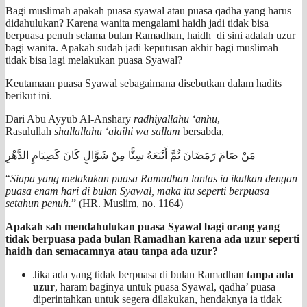
Bagi muslimah apakah puasa syawal atau puasa qadha yang harus
didahulukan? Karena wanita mengalami haidh jadi tidak bisa
berpuasa penuh selama bulan Ramadhan, haidh di sini adalah uzur
bagi wanita. Apakah sudah jadi keputusan akhir bagi muslimah
tidak bisa lagi melakukan puasa Syawal?
Keutamaan puasa Syawal sebagaimana disebutkan dalam hadits
berikut ini.
Dari Abu Ayyub Al-Anshary
radhiyallahu ‘anhu
,
Rasulullah
shallallahu ‘alaihi wa sallam
bersabda,
مَنْ صَامَ رَمَضَانَ ثُمَّ أَتْبَعَهُ سِتًّا مِنْ شَوَّالٍ كَانَ كَصِيَامِ الدَّهْرِ
“
Siapa yang melakukan puasa Ramadhan lantas ia ikutkan dengan
puasa enam hari di bulan Syawal, maka itu seperti berpuasa
setahun penuh.
” (HR. Muslim, no. 1164)
Apakah sah mendahulukan puasa Syawal bagi orang yang
tidak berpuasa pada bulan Ramadhan karena ada uzur seperti
haidh dan semacamnya atau tanpa ada uzur?
Jika ada yang tidak berpuasa di bulan Ramadhan
tanpa ada
uzur
, haram baginya untuk puasa Syawal, qadha’ puasa
diperintahkan untuk segera dilakukan, hendaknya ia tidak