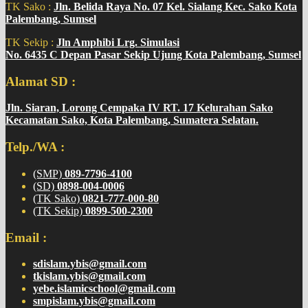
TK Sako :
Jln. Belida Raya No. 07 Kel. Sialang Kec. Sako Kota
Palembang, Sumsel
TK Sekip :
Jln Amphibi Lrg. Simulasi
No. 6435 C Depan Pasar Sekip Ujung Kota Palembang, Sumsel
Alamat SD :
Jln. Siaran, Lorong Cempaka IV RT. 17 Kelurahan Sako
Kecamatan Sako, Kota Palembang, Sumatera Selatan.
Telp./WA :
(SMP)
089-7796-4100
(SD)
0898-004-0006
(TK Sako)
0821-777-000-80
(TK Sekip)
0899-500-2300
Email :
sdislam.ybis@gmail.com
tkislam.ybis@gmail.com
yebe.islamicschool@gmail.com
smpislam.ybis@gmail.com