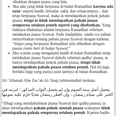
sibukkan dengan puasa yang lain.
Jika ada yang tidak berpuasa di bulan Ramadhan
karena ada
uzur
–seperti haidh, bersafar, sakit, dan semacamnya–, dan
tetap berpuasa Syawal, maka ia mendapatkan pokok pahala
puasa,
tetapi ia tidak mendapatkan pahala puasa
sempurna setahun penuh seperti yang disebutkan.
Yang
baiknya dilakukan adalah berpuasa Ramadhan sebelum
melakukan puasa Syawal. Nabi shallallahu ‘alaihi wa sallam
menyebutkan tentang pahala puasa Syawal dengan kalimat,
“
Siapa yang berpuasa Ramadhan lalu diikutkan dengan
puasa enam hari di bulan Syawal.
”
Jika wanita yang mengalami haidh di bulan Ramadhan tetap
melakukan puasa Syawal dahulu sebelum qadha’ puasa, ia
hanya mendapatkan pokok pahala puasa,
tetapi tidak
mendapatkan pahala puasa setahun penuh.
Hal ini juga
berlaku bagi yang punya uzur lainnya di bulan Ramadhan.
Al-‘Allamah Abu Zur’ah Al-‘Iraqi
rahimahullah
berkata,
يحصل أصل سنة الصوم وإن لم يحصل الثواب المذكور ؛ لترتبه في
الخبر على صيام رمضان ، وإن أفطر رمضان تعديًا حَرُم عليه صومها
“(Bagi yang mendahulukan puasa Syawal dari qadha puasa), ia
akan mendapatkan
pahala pokok sunnah puasa
walaupun
tidak
mendapatkan pahala sempurna setahun penuh
. Karena hadits