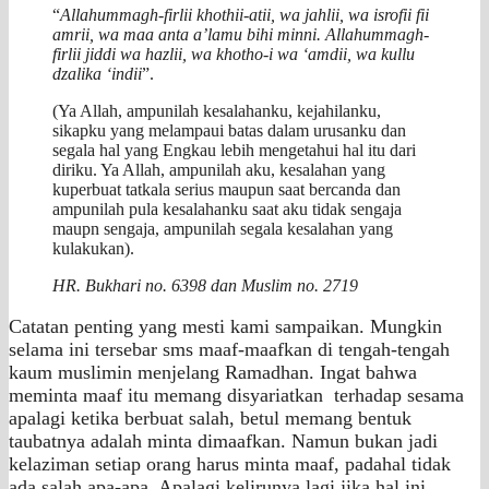
“
Allahummagh-firlii khothii-atii, wa jahlii, wa isrofii fii
amrii, wa maa anta a’lamu bihi minni. Allahummagh-
firlii jiddi wa hazlii, wa khotho-i wa ‘amdii, wa kullu
dzalika ‘indii
”.
(Ya Allah, ampunilah kesalahanku, kejahilanku,
sikapku yang melampaui batas dalam urusanku dan
segala hal yang Engkau lebih mengetahui hal itu dari
diriku. Ya Allah, ampunilah aku, kesalahan yang
kuperbuat tatkala serius maupun saat bercanda dan
ampunilah pula kesalahanku saat aku tidak sengaja
maupn sengaja, ampunilah segala kesalahan yang
kulakukan).
HR. Bukhari no. 6398 dan Muslim no. 2719
Catatan penting yang mesti kami sampaikan. Mungkin
selama ini tersebar sms maaf-maafkan di tengah-tengah
kaum muslimin menjelang Ramadhan. Ingat bahwa
meminta maaf itu memang disyariatkan terhadap sesama
apalagi ketika berbuat salah, betul memang bentuk
taubatnya adalah minta dimaafkan. Namun bukan jadi
kelaziman setiap orang harus minta maaf, padahal tidak
ada salah apa-apa. Apalagi kelirunya lagi jika hal ini