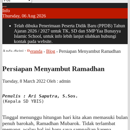
Info
Thursday, 06 Aug 2026
Telah dibuka Penerimaan Peserta Didik Baru (PPDB) Tahun
Ajaran 2026 / 2027 untuk TK, SD dan SMP Yaa Bunayya
Islamic School, untuk info lebih lanjut silahkan hubungi
kontak pada website.
Anda disini :
Beranda
-
Blog
-
Persiapan Menyambut Ramadhan
Persiapan Menyambut Ramadhan
Tuesday, 8 March 2022
Oleh : admin
Penulis : Ari Saputra, S.Sos.
(Kepala SD YBIS)

Tinggal menunggu hitungan hari kita akan memasuki bulan
penuh barokah, Ramadhan Mubarok. Tidak terlambat
memang, walau hal ini baru saya sampaikan karena