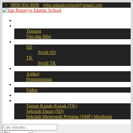
:
:
0898 004 0006
yebe.islamicschool@gmail.com
Beranda
Profil
Tentang
Visi dan Misi
Akademik
SD
Profil SD
TK
Profil TK
Berita
Artikel
Pengumuman
Galeri
Video
Download
BOOKING SEAT – PPDB Online
Taman Kanak-Kanak (TK)
Sekolah Dasar (SD)
Sekolah Menengah Pertama (SMP) Muslimah