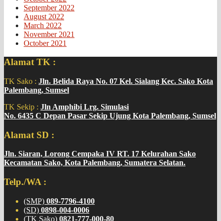
September 2022
August 2022
March 2022
November 2021
October 2021
Alamat TK :
TK Sako :
Jln. Belida Raya No. 07 Kel. Sialang Kec. Sako Kota
Palembang, Sumsel
TK Sekip :
Jln Amphibi Lrg. Simulasi
No. 6435 C Depan Pasar Sekip Ujung Kota Palembang, Sumsel
Alamat SD :
Jln. Siaran, Lorong Cempaka IV RT. 17 Kelurahan Sako
Kecamatan Sako, Kota Palembang, Sumatera Selatan.
Telp./WA :
(SMP)
089-7796-4100
(SD)
0898-004-0006
(TK Sako)
0821-777-000-80