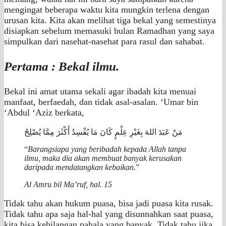
mengingat beberapa waktu kita mungkin terlena dengan
urusan kita. Kita akan melihat tiga bekal yang semestinya
disiapkan sebelum memasuki bulan Ramadhan yang saya
simpulkan dari nasehat-nasehat para rasul dan sahabat.
Pertama : Bekal ilmu.
Bekal ini amat utama sekali agar ibadah kita menuai
manfaat, berfaedah, dan tidak asal-asalan. ‘Umar bin
‘Abdul ‘Aziz berkata,
مَنْ عَبَدَ اللهَ بِغَيْرِ عِلْمٍ كَانَ مَا يُفْسِدُ أَكْثَرَ مِمَّا يُصْلِحُ
“
Barangsiapa yang beribadah kepada Allah tanpa
ilmu, maka dia akan membuat banyak kerusakan
daripada mendatangkan kebaikan
.”
Al Amru bil Ma’ruf, hal. 15
Tidak tahu akan hukum puasa, bisa jadi puasa kita rusak.
Tidak tahu apa saja hal-hal yang disunnahkan saat puasa,
kita bisa kehilangan pahala yang banyak. Tidak tahu jika