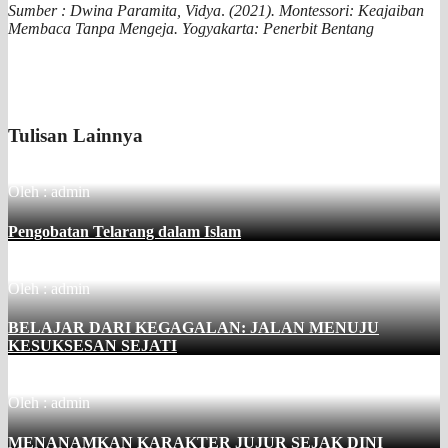
Sumber :
Dwina Paramita, Vidya
.
(2021). Montessori: Keajaiban
Membaca Tanpa Mengeja. Yogyakarta: Penerbit Bentang
Tulisan Lainnya
Oleh : admin
Pengobatan Telarang dalam Islam
Oleh : admin
BELAJAR DARI KEGAGALAN: JALAN MENUJU
KESUKSESAN SEJATI
Oleh : admin
MENANAMKAN KARAKTER JUJUR SEJAK DINI