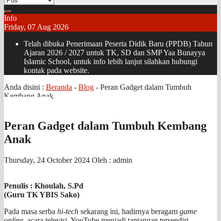
Info
Friday, 07 Aug 2026
Telah dibuka Penerimaan Peserta Didik Baru (PPDB) Tahun
Ajaran 2026 / 2027 untuk TK, SD dan SMP Yaa Bunayya
Islamic School, untuk info lebih lanjut silahkan hubungi
kontak pada website.
Anda disini :
Beranda
-
Blog
-
Peran Gadget dalam Tumbuh
Kembang Anak
Peran Gadget dalam Tumbuh Kembang
Anak
Thursday, 24 October 2024
Oleh : admin
Penulis : Khoulah, S.Pd
(Guru TK YBIS Sako)
Pada masa serba
hi-tech
sekarang ini, hadirnya beragam
game
online,
acara televisi, YouTube menjadi tantangan tersendiri.