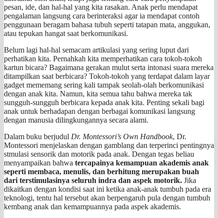
pesan, ide, dan hal-hal yang kita rasakan. Anak perlu mendapat
pengalaman langsung cara berinteraksi agar ia mendapat contoh
penggunaan beragam bahasa tubuh seperti tatapan mata, anggukan,
atau tepukan hangat saat berkomunikasi.
Belum lagi hal-hal semacam artikulasi yang sering luput dari
perhatikan kita. Pernahkah kita memperhatikan cara tokoh-tokoh
kartun bicara? Bagaimana gerakan mulut serta intonasi suara mereka
ditampilkan saat berbicara? Tokoh-tokoh yang terdapat dalam layar
gadget mememang sering kali tampak seolah-olah berkomunikasi
dengan anak kita. Namun, kita semua tahu bahwa mereka tak
sungguh-sungguh berbicara kepada anak kita. Penting sekali bagi
anak untuk berhadapan dengan berbagai komunikasi langsung
dengan manusia dilingkungannya secara alami.
Dalam buku berjudul
Dr. Montessori’s Own Handbook
, Dr.
Montessori menjelaskan dengan gamblang dan terperinci pentingnya
stmulasi sensorik dan motorik pada anak. Dengan tegas beliau
menyampaikan bahwa
tercapainya kemampuan akademis anak
seperti membaca, menulis, dan berhitung merupakan buah
dari terstimulasinya seluruh indra dan aspek motorik.
Jika
dikaitkan dengan kondisi saat ini ketika anak-anak tumbuh pada era
teknologi, tentu hal tersebut akan berpengaruh pula dengan tumbuh
kembang anak dan kemampuannya pada aspek akademis.