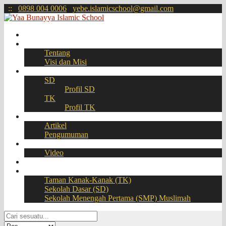
:
:
0898 004 0006
yebe.islamicschool@gmail.com
Beranda
Profil
Tentang
Visi dan Misi
Akademik
SD
Profil SD
TK
Profil TK
Berita
Artikel
Pengumuman
Galeri
Video
Download
BOOKING SEAT – PPDB Online
Taman Kanak-Kanak (TK)
Sekolah Dasar (SD)
Sekolah Menengah Pertama (SMP) Muslimah