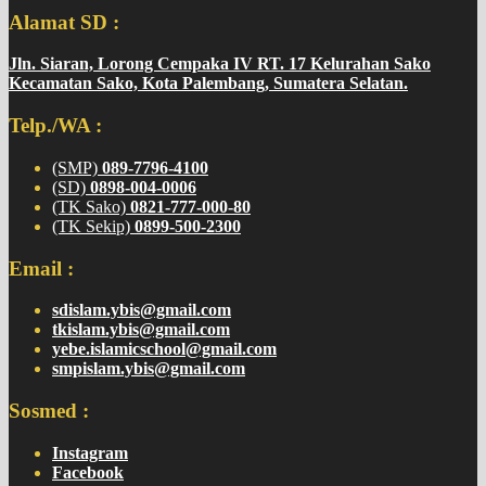
Alamat SD :
Jln. Siaran, Lorong Cempaka IV RT. 17 Kelurahan Sako
Kecamatan Sako, Kota Palembang, Sumatera Selatan.
Telp./WA :
(SMP)
089-7796-4100
(SD)
0898-004-0006
(TK Sako)
0821-777-000-80
(TK Sekip)
0899-500-2300
Email :
sdislam.ybis@gmail.com
tkislam.ybis@gmail.com
yebe.islamicschool@gmail.com
smpislam.ybis@gmail.com
Sosmed :
Instagram
Facebook