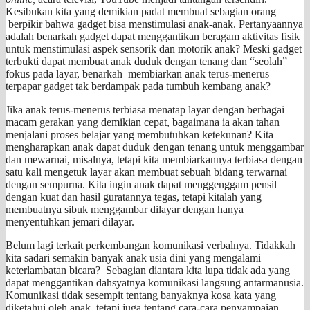
Kesibukan kita yang demikian padat membuat sebagian orang
berpikir bahwa gadget bisa menstimulasi anak-anak. Pertanyaannya
adalah benarkah gadget dapat menggantikan beragam aktivitas fisik
untuk menstimulasi aspek sensorik dan motorik anak? Meski gadget
terbukti dapat membuat anak duduk dengan tenang dan “seolah”
fokus pada layar, benarkah membiarkan anak terus-menerus
terpapar gadget tak berdampak pada tumbuh kembang anak?
Jika anak terus-menerus terbiasa menatap layar dengan berbagai
macam gerakan yang demikian cepat, bagaimana ia akan tahan
menjalani proses belajar yang membutuhkan ketekunan? Kita
mengharapkan anak dapat duduk dengan tenang untuk menggambar
dan mewarnai, misalnya, tetapi kita membiarkannya terbiasa dengan
satu kali mengetuk layar akan membuat sebuah bidang terwarnai
dengan sempurna. Kita ingin anak dapat menggenggam pensil
dengan kuat dan hasil guratannya tegas, tetapi kitalah yang
membuatnya sibuk menggambar dilayar dengan hanya
menyentuhkan jemari dilayar.
Belum lagi terkait perkembangan komunikasi verbalnya. Tidakkah
kita sadari semakin banyak anak usia dini yang mengalami
keterlambatan bicara? Sebagian diantara kita lupa tidak ada yang
dapat menggantikan dahsyatnya komunikasi langsung antarmanusia.
Komunikasi tidak sesempit tentang banyaknya kosa kata yang
diketahui oleh anak, tetapi juga tentang cara-cara penyampaian