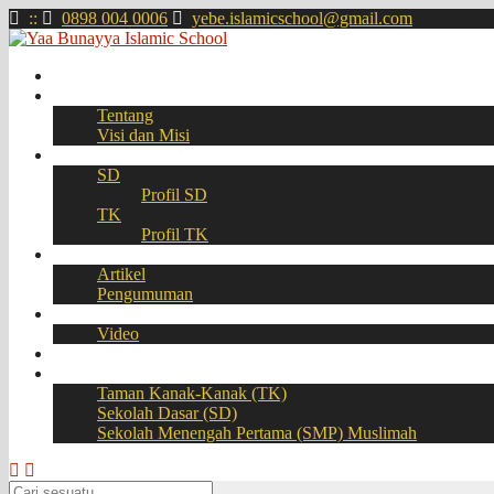
:
:
0898 004 0006
yebe.islamicschool@gmail.com
Beranda
Profil
Tentang
Visi dan Misi
Akademik
SD
Profil SD
TK
Profil TK
Berita
Artikel
Pengumuman
Galeri
Video
Download
BOOKING SEAT – PPDB Online
Taman Kanak-Kanak (TK)
Sekolah Dasar (SD)
Sekolah Menengah Pertama (SMP) Muslimah