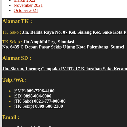
March 2022
November 2021
October 2021
Alamat TK :
TK Sako :
Jln. Belida Raya No. 07 Kel. Sialang Kec. Sako Kota 
TK Sekip :
Jln Amphibi Lrg. Simulasi
No. 6435 C Depan Pasar Sekip Ujung Kota Palembang, Sumsel
Alamat SD :
Jln. Siaran, Lorong Cempaka IV RT. 17 Kelurahan Sako Kecam
Telp./WA :
(SMP)
089-7796-4100
(SD)
0898-004-0006
(TK Sako)
0821-777-000-80
(TK Sekip)
0899-500-2300
Email :