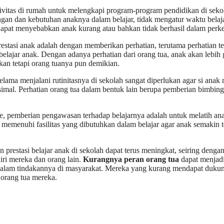
tivitas di rumah untuk melengkapi program-program pendidikan di sek
ingan dan kebutuhan anaknya dalam belajar, tidak mengatur waktu bel
n dapat menyebabkan anak kurang atau bahkan tidak berhasil dalam perk
tasi anak adalah dengan memberikan perhatian, terutama perhatian ter
elajar anak. Dengan adanya perhatian dari orang tua, anak akan lebih 
kan tetapi orang tuanya pun demikian.
selama menjalani rutinitasnya di sekolah sangat diperlukan agar si ana
simal. Perhatian orang tua dalam bentuk lain berupa pemberian bimbing
, pemberian pengawasan terhadap belajarnya adalah untuk melatih ana
 memenuhi fasilitas yang dibutuhkan dalam belajar agar anak semakin 
prestasi belajar anak di sekolah dapat terus meningkat, seiring denga
iri mereka dan orang lain.
Kurangnya peran orang tua
dapat menjadi
dalam tindakannya di masyarakat. Mereka yang kurang mendapat dukung
orang tua mereka.