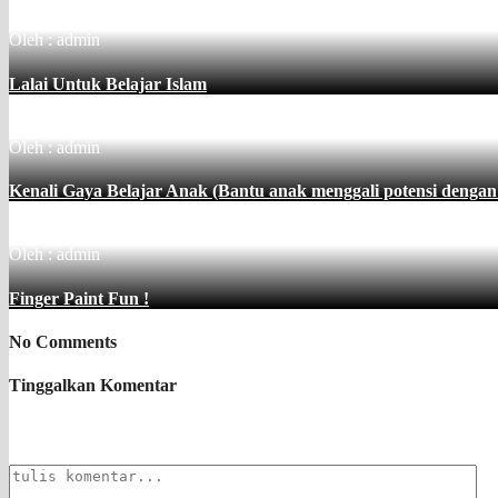
Oleh : admin
Lalai Untuk Belajar Islam
Oleh : admin
Kenali Gaya Belajar Anak (Bantu anak menggali potensi dengan 
Oleh : admin
Finger Paint Fun !
No Comments
Tinggalkan Komentar