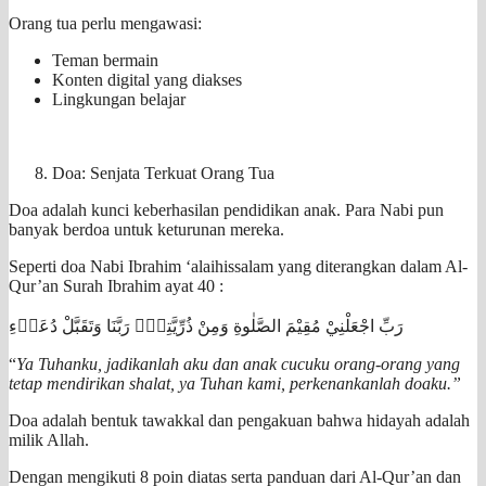
Orang tua perlu mengawasi:
Teman bermain
Konten digital yang diakses
Lingkungan belajar
Doa: Senjata Terkuat Orang Tua
Doa adalah kunci keberhasilan pendidikan anak. Para Nabi pun
banyak berdoa untuk keturunan mereka.
Seperti doa Nabi Ibrahim ‘alaihissalam yang diterangkan dalam Al-
Qur’an Surah Ibrahim ayat 40 :
رَبِّ اجْعَلْنِيْ مُقِيْمَ الصَّلٰوةِ وَمِنْ ذُرِّيَّتِيْۖ رَبَّنَا وَتَقَبَّلْ دُعَاۤءِ
“
Ya Tuhanku, jadikanlah aku dan anak cucuku orang-orang yang
tetap mendirikan shalat, ya Tuhan kami, perkenankanlah doaku.”
Doa adalah bentuk tawakkal dan pengakuan bahwa hidayah adalah
milik Allah.
Dengan mengikuti 8 poin diatas serta panduan dari Al-Qur’an dan