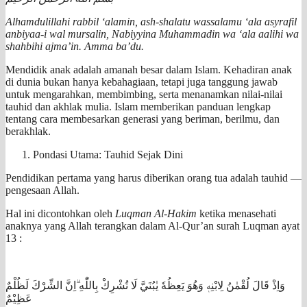
Alhamdulillahi rabbil ‘alamin, ash-shalatu wassalamu ‘ala asyrafil
anbiyaa-i wal mursalin, Nabiyyina Muhammadin wa ‘ala aalihi wa
shahbihi ajma’in. Amma ba’du.
Mendidik anak adalah amanah besar dalam Islam. Kehadiran anak
di dunia bukan hanya kebahagiaan, tetapi juga tanggung jawab
untuk mengarahkan, membimbing, serta menanamkan nilai-nilai
tauhid dan akhlak mulia. Islam memberikan panduan lengkap
tentang cara membesarkan generasi yang beriman, berilmu, dan
berakhlak.
Pondasi Utama: Tauhid Sejak Dini
Pendidikan pertama yang harus diberikan orang tua adalah tauhid —
pengesaan Allah.
Hal ini dicontohkan oleh
Luqman Al-Hakim
ketika menasehati
anaknya yang Allah terangkan dalam Al-Qur’an surah Luqman ayat
13 :
وَاِذْ قَالَ لُقْمٰنُ لِابْنِهٖ وَهُوَ يَعِظُهٗ يٰبُنَيَّ لَا تُشْرِكْ بِاللّٰهِ ۗاِنَّ الشِّرْكَ لَظُلْمٌ
عَظِيْمٌ