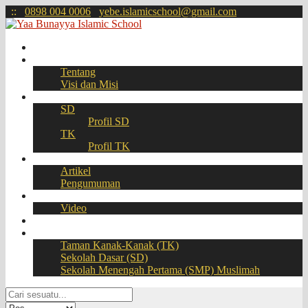
:
:
0898 004 0006
yebe.islamicschool@gmail.com
Beranda
Profil
Tentang
Visi dan Misi
Akademik
SD
Profil SD
TK
Profil TK
Berita
Artikel
Pengumuman
Galeri
Video
Download
BOOKING SEAT – PPDB Online
Taman Kanak-Kanak (TK)
Sekolah Dasar (SD)
Sekolah Menengah Pertama (SMP) Muslimah