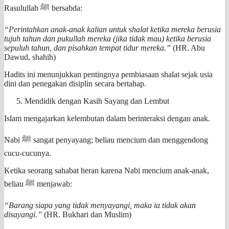
Rasulullah ﷺ bersabda:
“Perintahkan anak-anak kalian untuk shalat ketika mereka berusia
tujuh tahun dan pukullah mereka (jika tidak mau) ketika berusia
sepuluh tahun, dan pisahkan tempat tidur mereka.”
(HR. Abu
Dawud, shahih)
Hadits ini menunjukkan pentingnya pembiasaan shalat sejak usia
dini dan penegakan disiplin secara bertahap.
Mendidik dengan Kasih Sayang dan Lembut
Islam mengajarkan kelembutan dalam berinteraksi dengan anak.
Nabi ﷺ sangat penyayang; beliau mencium dan menggendong
cucu-cucunya.
Ketika seorang sahabat heran karena Nabi mencium anak-anak,
beliau ﷺ menjawab:
“Barang siapa yang tidak menyayangi, maka ia tidak akan
disayangi.”
(HR. Bukhari dan Muslim)