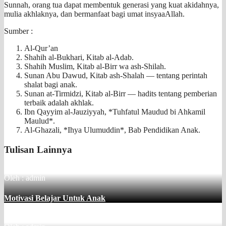
Sunnah, orang tua dapat membentuk generasi yang kuat akidahnya,
mulia akhlaknya, dan bermanfaat bagi umat insyaaAllah.
Sumber :
Al-Qur’an
Shahih al-Bukhari, Kitab al-Adab.
Shahih Muslim, Kitab al-Birr wa ash-Shilah.
Sunan Abu Dawud, Kitab ash-Shalah — tentang perintah
shalat bagi anak.
Sunan at-Tirmidzi, Kitab al-Birr — hadits tentang pemberian
terbaik adalah akhlak.
Ibn Qayyim al-Jauziyyah, *Tuhfatul Maudud bi Ahkamil
Maulud*.
Al-Ghazali, *Ihya Ulumuddin*, Bab Pendidikan Anak.
Tulisan Lainnya
Oleh : admin
Motivasi Belajar Untuk Anak