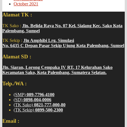
October 2021
Alamat TK :
TK Sako :
Jln. Belida Raya No. 07 Kel. Sialang Kec. Sako Kota
Palembang, Sumsel
TK Sekip :
Jln Amphibi Lrg. Simulasi
No. 6435 C Depan Pasar Sekip Ujung Kota Palembang, Sumsel
Alamat SD :
Jln. Siaran, Lorong Cempaka IV RT. 17 Kelurahan Sako
Kecamatan Sako, Kota Palembang, Sumatera Selatan.
Telp./WA :
(SMP)
089-7796-4100
(SD)
0898-004-0006
(TK Sako)
0821-777-000-80
(TK Sekip)
0899-500-2300
Email :