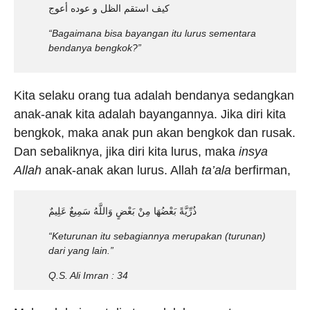
كيف استقم الظل و عوده أعوج
“Bagaimana bisa bayangan itu lurus sementara
bendanya bengkok?”
Kita selaku orang tua adalah bendanya sedangkan
anak-anak kita adalah bayangannya. Jika diri kita
bengkok, maka anak pun akan bengkok dan rusak.
Dan sebaliknya, jika diri kita lurus, maka
insya
Allah
anak-anak akan lurus. Allah
ta’ala
berfirman,
ذُرِّيَّةً بَعْضُهَا مِنْ بَعْضٍ وَاللَّهُ سَمِيعٌ عَلِيمٌ
“Keturunan itu sebagiannya merupakan (turunan)
dari yang lain.”
Q.S.
Ali Imran : 34