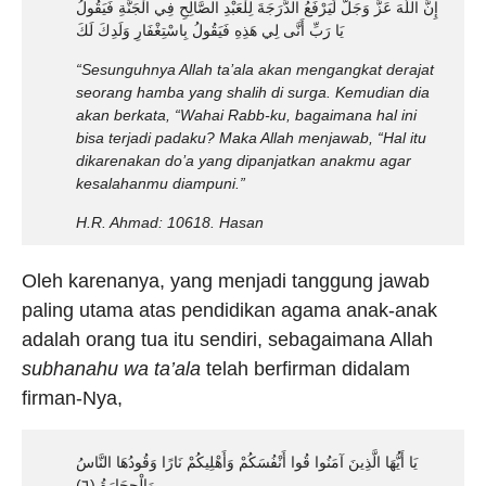
إِنَّ اللَّهَ عَزَّ وَجَلَّ لَيَرْفَعُ الدَّرَجَةَ لِلْعَبْدِ الصَّالِحِ فِي الْجَنَّةِ فَيَقُولُ
يَا رَبِّ أَنَّى لِي هَذِهِ فَيَقُولُ بِاسْتِغْفَارِ وَلَدِكَ لَكَ
“Sesunguhnya Allah ta’ala akan mengangkat derajat
seorang hamba yang shalih di surga. Kemudian dia
akan berkata, “Wahai Rabb-ku, bagaimana hal ini
bisa terjadi padaku? Maka Allah menjawab, “Hal itu
dikarenakan do’a yang dipanjatkan anakmu agar
kesalahanmu diampuni.”
H.R. Ahmad: 10618. Hasan
Oleh karenanya, yang menjadi tanggung jawab
paling utama atas pendidikan agama anak-anak
adalah orang tua itu sendiri, sebagaimana Allah
subhanahu wa ta’ala
telah berfirman didalam
firman-Nya,
يَا أَيُّهَا الَّذِينَ آمَنُوا قُوا أَنْفُسَكُمْ وَأَهْلِيكُمْ نَارًا وَقُودُهَا النَّاسُ
وَالْحِجَارَةُ (٦)