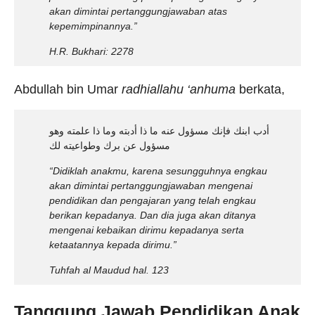
akan dimintai pertanggungjawaban atas
kepemimpinannya.”
H.R. Bukhari: 2278
Abdullah bin Umar
radhiallahu ‘anhuma
berkata,
أدب ابنك فإنك مسؤول عنه ما ذا أدبته وما ذا علمته وهو
مسؤول عن برك وطواعيته لك
“Didiklah anakmu, karena sesungguhnya engkau
akan dimintai pertanggungjawaban mengenai
pendidikan dan pengajaran yang telah engkau
berikan kepadanya. Dan dia juga akan ditanya
mengenai kebaikan dirimu kepadanya serta
ketaatannya kepada dirimu.”
Tuhfah al Maudud hal. 123
Tanggung Jawab Pendidikan Anak