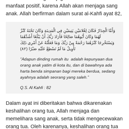
manfaat positif, karena Allah akan menjaga sang
anak. Allah berfirman dalam surat al-Kahfi ayat 82,
وَأَمَّا الْجِدَارُ فَكَانَ لِغُلامَيْنِ يَتِيمَيْنِ فِي الْمَدِينَةِ وَكَانَ تَحْتَهُ كَنْزٌ
لَهُمَا وَكَانَ أَبُوهُمَا صَالِحًا فَأَرَادَ رَبُّكَ أَنْ يَبْلُغَا أَشُدَّهُمَا
وَيَسْتَخْرِجَا كَنْزَهُمَا رَحْمَةً مِنْ رَبِّكَ وَمَا فَعَلْتُهُ عَنْ أَمْرِي ذَلِكَ
تَأْوِيلُ مَا لَمْ تَسْطِعْ عَلَيْهِ صَبْرًا (٨٢)
“Adapun dinding rumah itu adalah kepunyaan dua
orang anak yatim di kota itu, dan di bawahnya ada
harta benda simpanan bagi mereka berdua, sedang
ayahnya adalah seorang yang saleh.”
Q.S.
Al Kahfi : 82
Dalam ayat ini diberitakan bahwa dikarenakan
keshalihan orang tua, Allah menjaga dan
memelihara sang anak, serta tidak mengecewakan
orang tua. Oleh karenanya, keshalihan orang tua