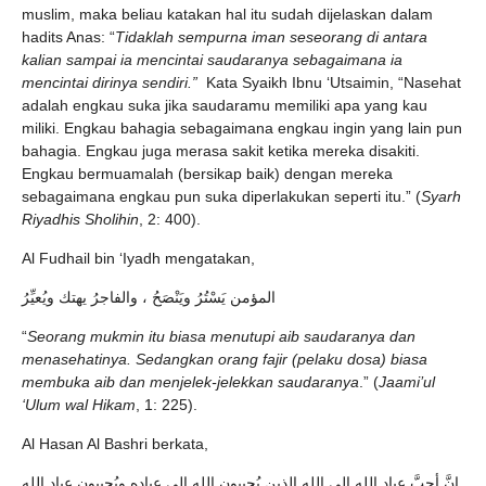
muslim, maka beliau katakan hal itu sudah dijelaskan dalam
hadits Anas: “
Tidaklah sempurna iman seseorang di antara
kalian sampai ia mencintai saudaranya sebagaimana ia
mencintai dirinya sendiri.”
Kata Syaikh Ibnu ‘Utsaimin, “Nasehat
adalah engkau suka jika saudaramu memiliki apa yang kau
miliki. Engkau bahagia sebagaimana engkau ingin yang lain pun
bahagia. Engkau juga merasa sakit ketika mereka disakiti.
Engkau bermuamalah (bersikap baik) dengan mereka
sebagaimana engkau pun suka diperlakukan seperti itu.” (
Syarh
Riyadhis Sholihin
, 2: 400).
Al Fudhail bin ‘Iyadh mengatakan,
المؤمن يَسْتُرُ ويَنْصَحُ ، والفاجرُ يهتك ويُعيِّرُ
“
Seorang mukmin itu biasa menutupi aib saudaranya dan
menasehatinya. Sedangkan orang fajir (pelaku dosa) biasa
membuka aib dan menjelek-jelekkan saudaranya
.” (
Jaami’ul
‘Ulum wal Hikam
, 1: 225).
Al Hasan Al Bashri berkata,
إنَّ أحبَّ عبادِ الله إلى الله الذين يُحببون الله إلى عباده ويُحببون عباد الله