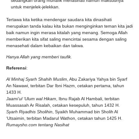
sedangkan orang munafik menasihati namun maksudnya
untuk menjelek-jelekkan.
Tertawa kita ketika mendengar saudara kita dinasihati
merupakan tanda kalau kita bukan menginginkan teman kita jadi
baik namun ingin merasa kitalah yang menang. Semoga Allah
memberikan kita sifat saling mencintai sesama dengan saling
menasehati dalam kebaikan dan takwa.
Hanya Allah yang memberi taufik.
Referensi
:
Al Minhaj Syarh Shahih Muslim
, Abu Zakariya Yahya bin Syarf
An Nawawi, terbitan Dar Ibni Hazm, cetakan pertama, tahun
1433 H.
Jaami’ul ‘Ulum wal Hikam
, Ibnu Rajab Al Hambali, terbitan
Muassasah Ar Risalah, cetakan kesepuluh, tahun 1432 H.
Syarh Riyadhis Sholihin
, Syaikh Muhammad bin Sholih Al
‘Utsaimin, terbitan Madarul Wathon, cetakan tahun 1425 H.
Rumaysho.com tentang Nasihat