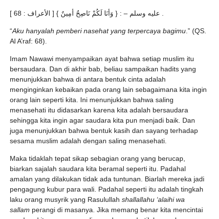
عليه وسلم – : { وَأنَا لَكُمْ نَاصِحٌ أمِينٌ } [ الأعراف : 68 ] .
“
Aku hanyalah pemberi nasehat yang terpercaya bagimu
.” (QS.
Al A’raf: 68).
Imam Nawawi menyampaikan ayat bahwa setiap muslim itu
bersaudara. Dan di akhir bab, beliau sampaikan hadits yang
menunjukkan bahwa di antara bentuk cinta adalah
menginginkan kebaikan pada orang lain sebagaimana kita ingin
orang lain seperti kita. Ini menunjukkan bahwa saling
menasehati itu didasarkan karena kita adalah bersaudara
sehingga kita ingin agar saudara kita pun menjadi baik. Dan
juga menunjukkan bahwa bentuk kasih dan sayang terhadap
sesama muslim adalah dengan saling menasehati.
Maka tidaklah tepat sikap sebagian orang yang berucap,
biarkan sajalah saudara kita beramal seperti itu. Padahal
amalan yang dilakukan tidak ada tuntunan. Biarlah mereka jadi
pengagung kubur para wali. Padahal seperti itu adalah tingkah
laku orang musyrik yang Rasulullah
shallallahu ‘alaihi wa
sallam
perangi di masanya. Jika memang benar kita mencintai