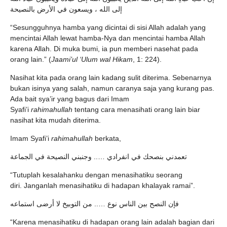
إلى الله ، ويسعون في الأرض بالنصيحة
“Sesungguhnya hamba yang dicintai di sisi Allah adalah yang
mencintai Allah lewat hamba-Nya dan mencintai hamba Allah
karena Allah. Di muka bumi, ia pun memberi nasehat pada
orang lain.” (
Jaami’ul ‘Ulum wal Hikam
, 1: 224).
Nasihat kita pada orang lain kadang sulit diterima. Sebenarnya
bukan isinya yang salah, namun caranya saja yang kurang pas.
Ada bait sya’ir yang bagus dari Imam
Syafi’i
rahimahullah
tentang cara menasihati orang lain biar
nasihat kita mudah diterima.
Imam Syafi’i
rahimahullah
berkata,
تعمدني بنصحك في انفرادي ….. وجنبني النصيحة في الجماعة
“Tutuplah kesalahanku dengan menasihatiku seorang
diri. Janganlah menasihatiku di hadapan khalayak ramai”.
فإن النصح بين الناس نوع ….. من التوبيخ لا أرضى استماعه
“Karena menasihatiku di hadapan orang lain adalah bagian dari