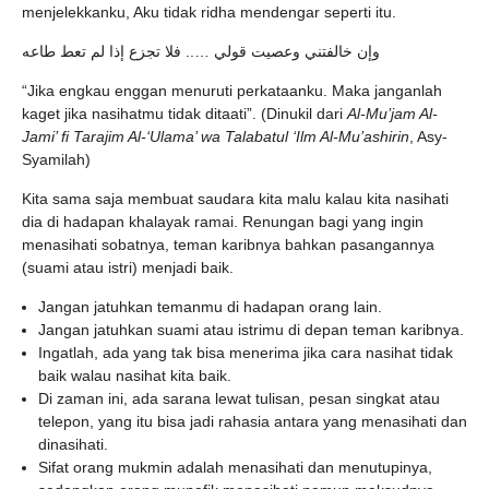
menjelekkanku, Aku tidak ridha mendengar seperti itu.
وإن خالفتني وعصيت قولي ….. فلا تجزع إذا لم تعط طاعه
“Jika engkau enggan menuruti perkataanku. Maka janganlah
kaget jika nasihatmu tidak ditaati”. (Dinukil dari
Al-Mu’jam Al-
Jami’ fi Tarajim Al-‘Ulama’ wa Talabatul ‘Ilm Al-Mu’ashirin
, Asy-
Syamilah)
Kita sama saja membuat saudara kita malu kalau kita nasihati
dia di hadapan khalayak ramai. Renungan bagi yang ingin
menasihati sobatnya, teman karibnya bahkan pasangannya
(suami atau istri) menjadi baik.
Jangan jatuhkan temanmu di hadapan orang lain.
Jangan jatuhkan suami atau istrimu di depan teman karibnya.
Ingatlah, ada yang tak bisa menerima jika cara nasihat tidak
baik walau nasihat kita baik.
Di zaman ini, ada sarana lewat tulisan, pesan singkat atau
telepon, yang itu bisa jadi rahasia antara yang menasihati dan
dinasihati.
Sifat orang mukmin adalah menasihati dan menutupinya,