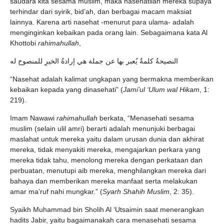
saudara kita sesama muslim, maka nasehatilah mereka supaya
terhindar dari syirik, bid’ah, dan berbagai macam maksiat
lainnya. Karena arti nasehat -menurut para ulama- adalah
menginginkan kebaikan pada orang lain. Sebagaimana kata Al
Khottobi
rahimahullah
,
النصيحةُ كلمةٌ يُعبر بها عن جملة هي إرادةُ الخيرِ للمنصوح له
“Nasehat adalah kalimat ungkapan yang bermakna memberikan
kebaikan kepada yang dinasehati” (
Jami’ul ‘Ulum wal Hikam
, 1:
219).
Imam Nawawi
rahimahullah
berkata, “Menasehati sesama
muslim (selain ulil amri) berarti adalah menunjuki berbagai
maslahat untuk mereka yaitu dalam urusan dunia dan akhirat
mereka, tidak menyakiti mereka, mengajarkan perkara yang
mereka tidak tahu, menolong mereka dengan perkataan dan
perbuatan, menutupi aib mereka, menghilangkan mereka dari
bahaya dan memberikan mereka manfaat serta melakukan
amar ma’ruf nahi mungkar.” (
Syarh Shahih Muslim
, 2: 35).
Syaikh Muhammad bin Sholih Al ‘Utsaimin saat menerangkan
hadits Jabir, yaitu bagaimanakah cara menasehati sesama