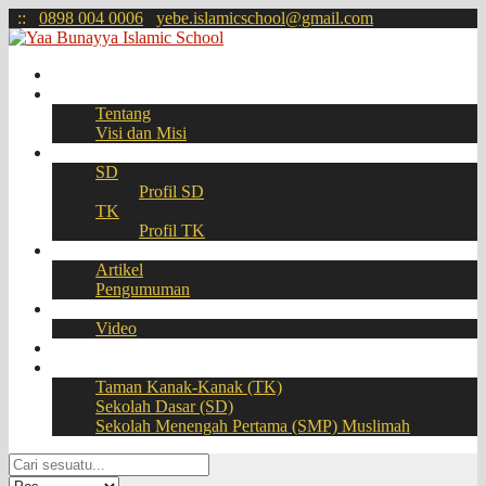
:
:
0898 004 0006
yebe.islamicschool@gmail.com
Beranda
Profil
Tentang
Visi dan Misi
Akademik
SD
Profil SD
TK
Profil TK
Berita
Artikel
Pengumuman
Galeri
Video
Download
BOOKING SEAT – PPDB Online
Taman Kanak-Kanak (TK)
Sekolah Dasar (SD)
Sekolah Menengah Pertama (SMP) Muslimah