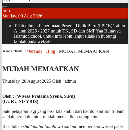
Info
Sunday, 09 Aug 2026
Telah dibuka Penerimaan Peserta Didik Baru (PPDB) Tahun
Ajaran 2026 / 2027 untuk TK, SD dan SMP Yaa Bunayya
Islamic School, untuk info lebih lanjut silahkan hubungi
kontak pada website.
Anda disini :
Beranda
-
Blog
-
MUDAH MEMAAFKAN
MUDAH MEMAAFKAN
Thursday, 28 August 2025
Oleh : admin
Oleh : (Wisesa Pratama Syena, S.Pd)
(GURU SD YBIS)
Satu pelajaran lagi yang bisa kita ambil dari hadits Jabir bin Sulaim
adalah perintah untuk mudah memaafkan orang lain.
Rasulullah
shallallahu ‘alaihi wa sallam
memberikan wasiat pada