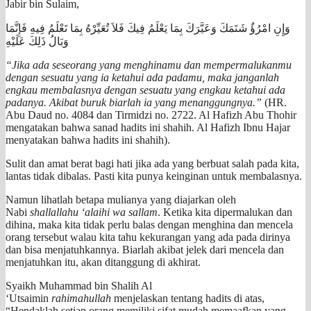
Jabir bin Sulaim,
وَإِنِ امْرُؤٌ شَتَمَكَ وَعَيَّرَكَ بِمَا يَعْلَمُ فِيكَ فَلاَ تُعَيِّرْهُ بِمَا تَعْلَمُ فِيهِ فَإِنَّمَا
وَبَالُ ذَلِكَ عَلَيْهِ
“Jika ada seseorang yang menghinamu dan mempermalukanmu
dengan sesuatu yang ia ketahui ada padamu, maka janganlah
engkau membalasnya dengan sesuatu yang engkau ketahui ada
padanya. Akibat buruk biarlah ia yang menanggungnya.”
(HR.
Abu Daud no. 4084 dan Tirmidzi no. 2722. Al Hafizh Abu Thohir
mengatakan bahwa sanad hadits ini shahih. Al Hafizh Ibnu Hajar
menyatakan bahwa hadits ini shahih).
Sulit dan amat berat bagi hati jika ada yang berbuat salah pada kita,
lantas tidak dibalas. Pasti kita punya keinginan untuk membalasnya.
Namun lihatlah betapa mulianya yang diajarkan oleh
Nabi
shallallahu ‘alaihi wa sallam
. Ketika kita dipermalukan dan
dihina, maka kita tidak perlu balas dengan menghina dan mencela
orang tersebut walau kita tahu kekurangan yang ada pada dirinya
dan bisa menjatuhkannya. Biarlah akibat jelek dari mencela dan
menjatuhkan itu, akan ditanggung di akhirat.
Syaikh Muhammad bin Shalih Al
‘Utsaimin
rahimahullah
menjelaskan tentang hadits di atas,
“Hendaklah setiap orang memiliki sifat mudah memaafkan yang