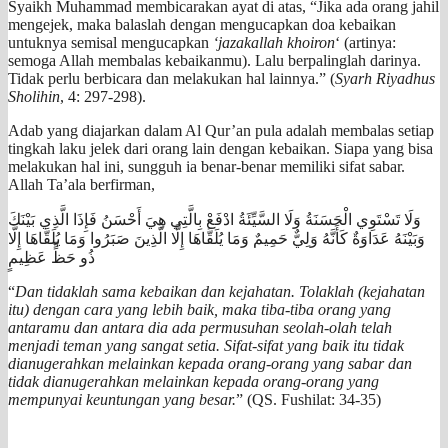
Syaikh Muhammad membicarakan ayat di atas, “Jika ada orang jahil
mengejek, maka balaslah dengan mengucapkan doa kebaikan
untuknya semisal mengucapkan
‘jazakallah khoiron
‘ (artinya:
semoga Allah membalas kebaikanmu). Lalu berpalinglah darinya.
Tidak perlu berbicara dan melakukan hal lainnya.” (
Syarh Riyadhus
Sholihin
, 4: 297-298).
Adab yang diajarkan dalam Al Qur’an pula adalah membalas setiap
tingkah laku jelek dari orang lain dengan kebaikan. Siapa yang bisa
melakukan hal ini, sungguh ia benar-benar memiliki sifat sabar.
Allah Ta’ala berfirman,
وَلَا تَسْتَوِي الْحَسَنَةُ وَلَا السَّيِّئَةُ ادْفَعْ بِالَّتِي هِيَ أَحْسَنُ فَإِذَا الَّذِي بَيْنَكَ
وَبَيْنَهُ عَدَاوَةٌ كَأَنَّهُ وَلِيٌّ حَمِيمٌ وَمَا يُلَقَّاهَا إِلَّا الَّذِينَ صَبَرُوا وَمَا يُلَقَّاهَا إِلَّا
ذُو حَظٍّ عَظِيمٍ
“
Dan tidaklah sama kebaikan dan kejahatan. Tolaklah (kejahatan
itu) dengan cara yang lebih baik, maka tiba-tiba orang yang
antaramu dan antara dia ada permusuhan seolah-olah telah
menjadi teman yang sangat setia. Sifat-sifat yang baik itu tidak
dianugerahkan melainkan kepada orang-orang yang sabar dan
tidak dianugerahkan melainkan kepada orang-orang yang
mempunyai keuntungan yang besar.
” (QS. Fushilat: 34-35)