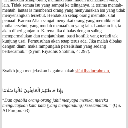
lain. Tidak semua isu yang sampai ke telinganya, ia terima mentah-
mentah, lantas ia membenci orang yang menyuarakan isu yang tidak
menyenangkan tersebut. Hendaklah setiap orang memiliki sifat
pemaaf. Karena Allah sangat menyukai orang yang memiliki sifat
mulia tersebut, yang mudah memaafkan yang lain. Lantaran itu, ia
akan diberi ganjaran. Karena jika dibalas dengan saling
mempermalukan dan menjatuhkan, pasti konflik yang terjadi tak
kunjung usai. Permusuhan akan tetap terus ada. Jika malah dibalas
dengan diam, maka rampunglah perselisihan yang sedang
berkecamuk.” (Syarh Riyadhis Sholihin, 4: 297).
Syaikh juga menjelaskan bagaimanakah
sifat ibadurrahman
,
وَإِذَا خَاطَبَهُمُ الْجَاهِلُونَ قَالُوا سَلَامًا
“
Dan apabila orang-orang jahil menyapa mereka, mereka
mengucapkan kata-kata (yang mengandung) keselamatan.
” (QS.
Al Furqon: 63).