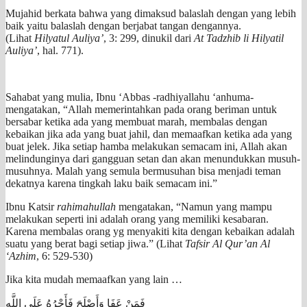
Mujahid berkata bahwa yang dimaksud balaslah dengan yang lebih
baik yaitu balaslah dengan berjabat tangan dengannya.
(Lihat
Hilyatul Auliya’
, 3: 299, dinukil dari
At Tadzhib li Hilyatil
Auliya’
, hal. 771).
Sahabat yang mulia, Ibnu ‘Abbas -radhiyallahu ‘anhuma-
mengatakan, “Allah memerintahkan pada orang beriman untuk
bersabar ketika ada yang membuat marah, membalas dengan
kebaikan jika ada yang buat jahil, dan memaafkan ketika ada yang
buat jelek. Jika setiap hamba melakukan semacam ini, Allah akan
melindunginya dari gangguan setan dan akan menundukkan musuh-
musuhnya. Malah yang semula bermusuhan bisa menjadi teman
dekatnya karena tingkah laku baik semacam ini.”
Ibnu Katsir
rahimahullah
mengatakan, “Namun yang mampu
melakukan seperti ini adalah orang yang memiliki kesabaran.
Karena membalas orang yg menyakiti kita dengan kebaikan adalah
suatu yang berat bagi setiap jiwa.” (Lihat
Tafsir Al Qur’an Al
‘Azhim
, 6: 529-530)
Jika kita mudah memaafkan yang lain …
فَمَنْ عَفَا وَأَصْلَحَ فَأَجْرُهُ عَلَى اللَّهِ