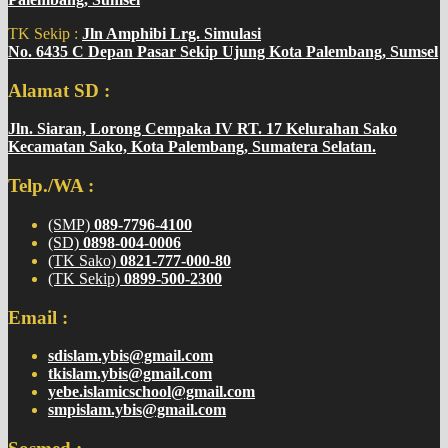
TK Sekip :
Jln Amphibi Lrg. Simulasi
No. 6435 C Depan Pasar Sekip Ujung Kota Palembang, Sumsel
Alamat SD :
Jln. Siaran, Lorong Cempaka IV RT. 17 Kelurahan Sako
Kecamatan Sako, Kota Palembang, Sumatera Selatan.
Telp./WA :
(SMP)
089-7796-4100
(SD)
0898-004-0006
(TK Sako)
0821-777-000-80
(TK Sekip)
0899-500-2300
Email :
sdislam.ybis@gmail.com
tkislam.ybis@gmail.com
yebe.islamicschool@gmail.com
smpislam.ybis@gmail.com