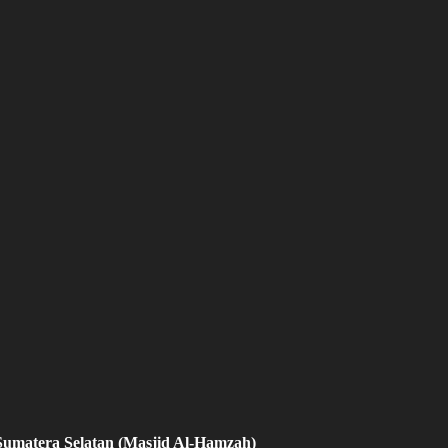
, Sumatera Selatan (Masjid Al-Hamzah)