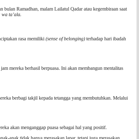
aan bulan Ramadhan, malam Lailatul Qadar atau kegembiraan saat
wa ta’ala.
ciptakan rasa memiliki
(sense of belonging
)
terhadap hari ibadah
 jam mereka berhasil berpuasa. Ini akan membangun mentalitas
reka berbagi takjil kepada tetangga yang membutuhkan. Melalui
ereka akan menganggap puasa sebagai hal yang positif.
ak-anak tidak hanya merasakan lapar, tetapi juga merasakan