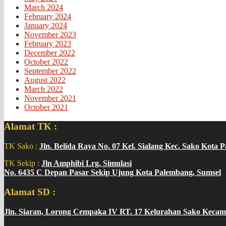
March 2024
February 2024
January 2024
November 2023
February 2023
December 2022
October 2022
September 2022
August 2022
March 2022
November 2021
October 2021
Alamat TK :
TK Sako :
Jln. Belida Raya No. 07 Kel. Sialang Kec. Sako Kota 
TK Sekip :
Jln Amphibi Lrg. Simulasi
No. 6435 C Depan Pasar Sekip Ujung Kota Palembang, Sumsel
Alamat SD :
Jln. Siaran, Lorong Cempaka IV RT. 17 Kelurahan Sako Kecam