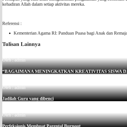
kehadiran Allah dalam setiap aktivitas mereka.
Referensi :
Kementerian Agama RI: Panduan Puasa bagi Anak dan Remaja
Tulisan Lainnya
Oleh : admin
“BAGAIMANA MENINGKATKAN KREATIVITAS SISWA 
Oleh : admin
Jadilah Guru yang dibenci
Oleh : admin
Perfeksionis Membuat Parental Burnout