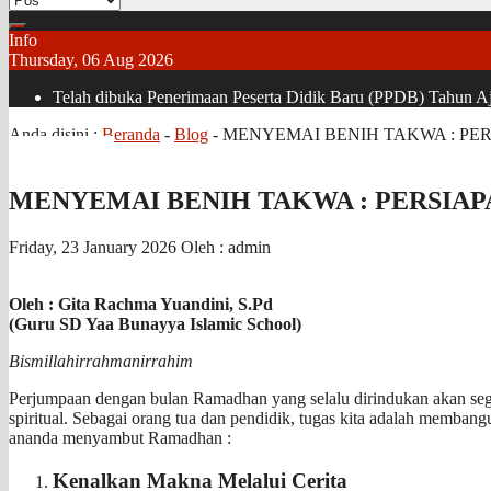
Info
Thursday, 06 Aug 2026
Telah dibuka Penerimaan Peserta Didik Baru (PPDB) Tahun Aja
Anda disini :
Beranda
-
Blog
-
MENYEMAI BENIH TAKWA : P
MENYEMAI BENIH TAKWA : PERSIA
Friday, 23 January 2026
Oleh : admin
Oleh : Gita Rachma Yuandini, S.Pd
(Guru SD Yaa Bunayya Islamic School)
Bismillahirrahmanirrahim
Perjumpaan dengan bulan Ramadhan yang selalu dirindukan akan seg
spiritual. Sebagai orang tua dan pendidik, tugas kita adalah memban
ananda menyambut Ramadhan :
Kenalkan Makna Melalui Cerita