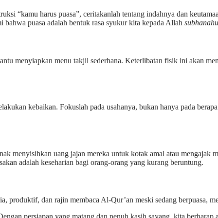
truksi “kamu harus puasa”, ceritakanlah tentang indahnya dan keutam
 bahwa puasa adalah bentuk rasa syukur kita kepada Allah
subhanahu 
 menyiapkan menu takjil sederhana. Keterlibatan fisik ini akan men
melakukan kebaikan. Fokuslah pada usahanya, bukan hanya pada berapa
nak menyisihkan uang jajan mereka untuk kotak amal atau mengajak me
sakan adalah keseharian bagi orang-orang yang kurang beruntung.
ria, produktif, dan rajin membaca Al-Qur’an meski sedang berpuasa, m
engan persiapan yang matang dan penuh kasih sayang, kita berharap an