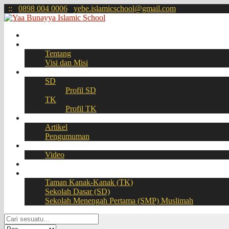
:
:
0898 004 0006
yebe.islamicschool@gmail.com
Beranda
Profil
Tentang
Visi dan Misi
Akademik
SD
Profil SD
TK
Profil TK
Berita
Artikel
Pengumuman
Galeri
Video
Download
BOOKING SEAT – PPDB Online
Taman Kanak-Kanak (TK)
Sekolah Dasar (SD)
Sekolah Menengah Pertama (SMP) Muslimah