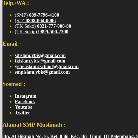
Telp./WA :
(SMP)
089-7796-4100
(SD)
0898-004-0006
(TK Sako)
0821-777-000-80
(TK Sekip)
0899-500-2300
Email :
sdislam.ybis@gmail.com
tkislam.ybis@gmail.com
yebe.islamicschool@gmail.com
smpislam.ybis@gmail.com
Sosmed :
Instagram
Facebook
Youtube
Twitter
Alamat SMP Muslimah :
Jln. Al Hikmah No.16, Kel. 8 ilir Kec. Ilir Timur III Palembang