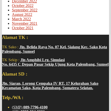
December 2022
October 2022
September 2022
August 2022
March 2022
November 2021
October 2021
Alamat TK :
TK Sako :
Jln. Belida Raya No. 07 Kel. Sialang Kec. Sako Kota
Palembang, Sumsel
TK Sekip :
Jln Amphibi Lrg. Simulasi
No. 6435 C Depan Pasar Sekip Ujung Kota Palembang, Sumsel
Alamat SD :
Jln. Siaran, Lorong Cempaka IV RT. 17 Kelurahan Sako
Kecamatan Sako, Kota Palembang, Sumatera Selatan.
Telp./WA :
(SMP)
089-7796-4100