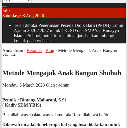
Info
Saturday, 08 Aug 2026
Telah dibuka Penerimaan Peserta Didik Baru (PPDB) Tahun
Ajaran 2026 / 2027 untuk TK, SD dan SMP Yaa Bunayya
Islamic School, untuk info lebih lanjut silahkan hubungi
kontak pada website.
Anda disini :
Beranda
-
Blog
-
Metode Mengajak Anak Bangun
Shubuh
Metode Mengajak Anak Bangun Shubuh
Monday, 6 March 2023
Oleh : admin
Penulis : Bintang Maharani, S.Si
( Kadiv SDM YBIS)
Bismillah was shalatu was salamu ‘ala Rasulillah, wa ba’du,
Dibawah ini adalah beberapa hal yang bisa dilakukan untuk