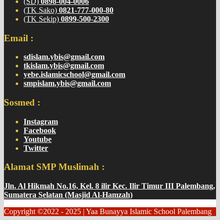
(SD)
0898-004-0006
(TK Sako)
0821-777-000-80
(TK Sekip)
0899-500-2300
Email :
sdislam.ybis@gmail.com
tkislam.ybis@gmail.com
yebe.islamicschool@gmail.com
smpislam.ybis@gmail.com
Sosmed :
Instagram
Facebook
Youtube
Twitter
Alamat SMP Muslimah :
Jln. Al Hikmah No.16, Kel. 8 ilir Kec. Ilir Timur III Palembang,
Sumatera Selatan (Masjid Al-Hamzah)
Copyright ©2022 - 2025 | Yaa Bunayya Islamic School Palembang