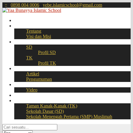
:
:
0898 004 0006
yebe.islamicschool@gmail.com
Beranda
Profil
Tentang
Visi dan Misi
Akademik
SD
Profil SD
TK
Profil TK
Berita
Artikel
Pengumuman
Galeri
Video
Download
BOOKING SEAT – PPDB Online
Taman Kanak-Kanak (TK)
Sekolah Dasar (SD)
Sekolah Menengah Pertama (SMP) Muslimah