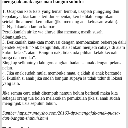
mengajak anak agar mau bangun subuh :
1. Ucapkan kata-kata yang lemah lembut, usaplah punggung dan
kepalanya, biarkan ia tertidur sebentar, kembalilah bangunkan
setelah lima menit kemudian (jika memang ada keluasan waktu).
2. Nyalakanlah lampu kamar.
Percikkanlah air ke wajahnya jika memang masih susah
dibangunkan.
3. Berikanlah kata-kata motivasi dengan membacakan beberapa dalil
pendek seperti “Nak bangunlah, shalat akan menjadi cahaya di alam
kubur kelak”, atau “Bangun nak, tidak ada pilihan kelak kecuali
surga dan neraka”.
Singkap selimutnya lalu goncangkan badan si anak dengan pelan-
pelan.
4. Jika anak sudah mulai membuka mata, ajaklah si anak bercanda.
5. Ikutilah si anak jika sudah bangun supaya ia tidak tidur di lokasi
yang lain.
Jika semua cara telah ditempuh namun belum berhasil maka kita
sebagai orang tua boleh melakukan pemukulan jika si anak sudah
menginjak usia sepuluh tahun.
Sumber https://rumaysho.com/20163-tips-mengajak-anak-puasa-
dan-bangun-shubuh.html