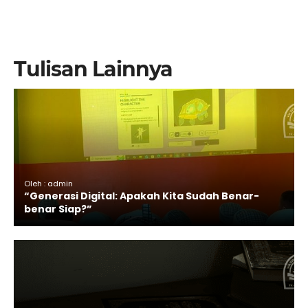
Tulisan Lainnya
Oleh : admin
“Generasi Digital: Apakah Kita Sudah Benar-
benar Siap?”