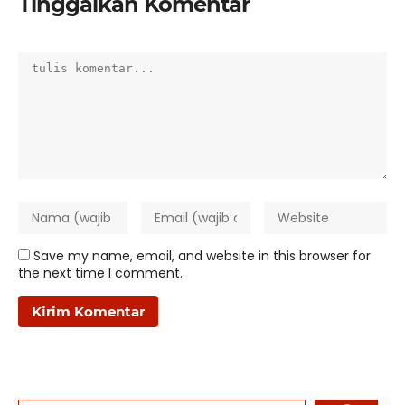
Tinggalkan Komentar
Save my name, email, and website in this browser for
the next time I comment.