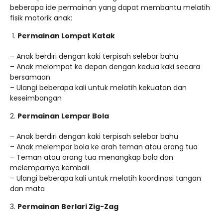
beberapa ide permainan yang dapat membantu melatih
fisik motorik anak:
Permainan Lompat Katak
– Anak berdiri dengan kaki terpisah selebar bahu
– Anak melompat ke depan dengan kedua kaki secara
bersamaan
– Ulangi beberapa kali untuk melatih kekuatan dan
keseimbangan
Permainan Lempar Bola
– Anak berdiri dengan kaki terpisah selebar bahu
– Anak melempar bola ke arah teman atau orang tua
– Teman atau orang tua menangkap bola dan
melemparnya kembali
– Ulangi beberapa kali untuk melatih koordinasi tangan
dan mata
Permainan Berlari Zig-Zag