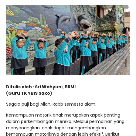
Ditulis oleh : Sri Wahyuni, BRMI
(Guru TK YBIS Sako)
Segala puji bagi Allah, Rabb semesta alam.
Kemampuan motorik anak merupakan aspek penting
dalam perkembangan mereka. Melalui permainan yang
menyenangkan, anak dapat mengembangkan
kemampuan motoriknya dengan lebih efektif. Berikut