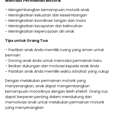
Manfaat Permainan Motorik
– Mengembangkan kemampuan motorik anak
– Meningkatkan kekuatan dan keseimbangan
– Meningkatkan koordinasi tangan dan mata
– Meningkatkan kecepatan dan kelincahan
– Meningkatkan kepercayaan diri anak
Tips untuk Orang Tua
– Pastikan anak Anda memiliki ruang yang aman untuk
bermain
– Dorong anak Anda untuk mencoba permainan baru
– Berikan dukungan dan motivasi kepada anak Anda
– Pastikan anak Anda memiliki waktu istirahat yang cukup
Dengan melakukan permainan motorik yang
menyenangkan, anak dapat mengembangkan
kemampuan motoriknya dengan lebih efektif. Orang tua
dapat berperan penting dalam mendukung dan
memotivasi anak untuk melakukan permainan motorik
yang menyenangkan.