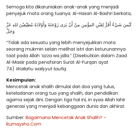
Semoga kita dikaruniakan anak-anak yang menjadi
penyejuk mata orang tuanya. Al-Hasan Al-Bashri berkata,
لَيْسَ شَيْءٌ أَقَرُّ لِعَيْنِ المؤْمِنِ مِنْ أَنْ يَرَى زَوْجَتَهُ وَأَوْلاَدَهُ مُطِيْعِيْنَ للهِ عَزَّ
وَجَلَّ
“Tidak ada sesuatu yang lebih menyejukkan mata
seorang mukmin selain melihat istri dan keturunannya
taat pada Allah ‘azza wa jalla.” (Disebutkan dalam Zaad
Al-Masiir pada penafsiran Surat Al-Furqan ayat
74)
Wallahu waliyyut taufiq.
Kesimpulan:
Mencetak anak shalih dimulai dari doa yang tulus,
keteladanan orang tua yang shalih, dan pendidikan
agama sejak dini. Dengan tiga hal ini, in syaa Allah lahir
generasi yang menjadi kebanggaan dunia dan akhirat.
Sumber:
Bagaimana Mencetak Anak Shalih? –
Rumaysho.Com