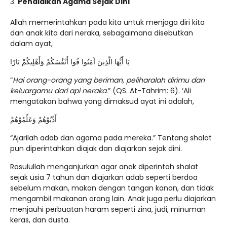
Pendidikan Agama Sejak Dini
Allah memerintahkan pada kita untuk menjaga diri kita
dan anak kita dari neraka, sebagaimana disebutkan
dalam ayat,
يَا أَيُّهَا الَّذِينَ آَمَنُوا قُوا أَنْفُسَكُمْ وَأَهْلِيكُمْ نَارًا
“
Hai orang-orang yang beriman, peliharalah dirimu dan
keluargamu dari api neraka
.” (QS. At-Tahrim: 6). ‘Ali
mengatakan bahwa yang dimaksud ayat ini adalah,
أَدِّبُوْهُمْ وَعَلِّمُوْهُمْ
“Ajarilah adab dan agama pada mereka.” Tentang shalat
pun diperintahkan diajak dan diajarkan sejak dini.
Rasulullah menganjurkan agar anak diperintah shalat
sejak usia 7 tahun dan diajarkan adab seperti berdoa
sebelum makan, makan dengan tangan kanan, dan tidak
mengambil makanan orang lain. Anak juga perlu diajarkan
menjauhi perbuatan haram seperti zina, judi, minuman
keras, dan dusta.