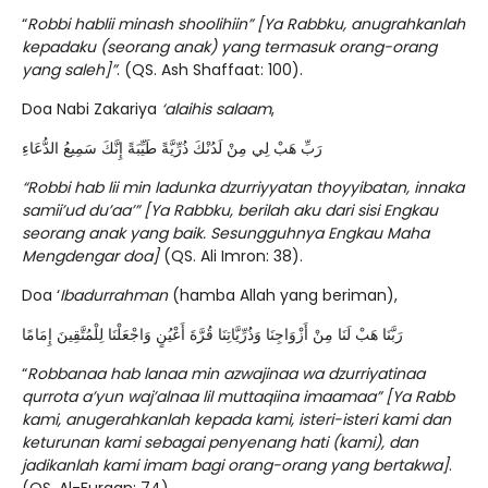
“
Robbi hablii minash shoolihiin” [Ya Rabbku, anugrahkanlah
kepadaku (seorang anak) yang termasuk orang-orang
yang saleh]”
. (QS. Ash Shaffaat: 100).
Doa Nabi Zakariya
‘alaihis salaam
,
رَبِّ هَبْ لِي مِنْ لَدُنْكَ ذُرِّيَّةً طَيِّبَةً إِنَّكَ سَمِيعُ الدُّعَاءِ
“Robbi hab lii min ladunka dzurriyyatan thoyyibatan, innaka
samii’ud du’aa’” [Ya Rabbku, berilah aku dari sisi Engkau
seorang anak yang baik. Sesungguhnya Engkau Maha
Mengdengar doa]
(QS. Ali Imron: 38).
Doa ‘
Ibadurrahman
(hamba Allah yang beriman),
رَبَّنَا هَبْ لَنَا مِنْ أَزْوَاجِنَا وَذُرِّيَّاتِنَا قُرَّةَ أَعْيُنٍ وَاجْعَلْنَا لِلْمُتَّقِينَ إِمَامًا
“
Robbanaa hab lanaa min azwajinaa wa dzurriyatinaa
qurrota a’yun waj’alnaa lil muttaqiina imaamaa” [Ya Rabb
kami, anugerahkanlah kepada kami, isteri-isteri kami dan
keturunan kami sebagai penyenang hati (kami), dan
jadikanlah kami imam bagi orang-orang yang bertakwa]
.
(QS. Al-Furqan: 74)