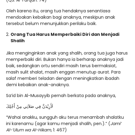
Oleh karena itu, orang tua hendaknya senantiasa
mendoakan kebaikan bagi anaknya, meskipun anak
tersebut belum menunjukkan perilaku baik.
Orang Tua Harus Memperbaiki Diri dan Menjadi
Shalih
Jika menginginkan anak yang shalih, orang tua juga harus
memperbaiki diri. Bukan hanya ia berharap anaknya jadi
baik, sedangkan ortu sendiri masih terus bermaksiat,
masih sulit shalat, masih enggan menutup aurat. Para
salaf memberi teladan dengan meningkatkan ibadah
demi kebaikan anak-anaknya.
Sa’id bin Al-Musayyib pernah berkata pada anaknya,
لَأَزِيْدَنَّ فِي صَلاَتِي مِنْ أَجْلِكَ
“Wahai anakku, sungguh aku terus menambah shalatku
ini karenamu (agar kamu menjadi shalih, pen.).” (
Jami’
Al-‘Ulum wa Al-Hikam
, 1: 467)