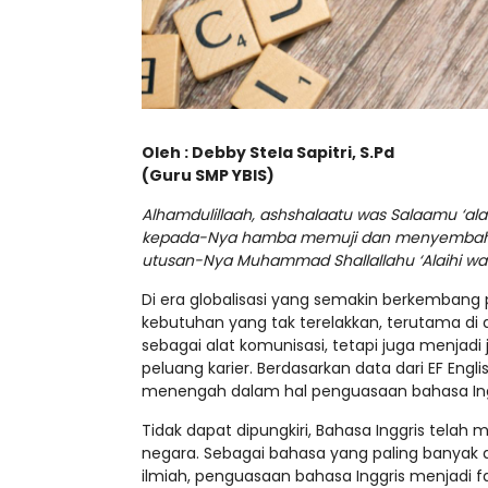
Oleh : Debby Stela Sapitri, S.Pd
(Guru SMP YBIS)
Alhamdulillaah, ashshalaatu was Salaamu ‘alaa
kepada-Nya hamba memuji dan menyembah, se
utusan-Nya Muhammad Shallallahu ‘Alaihi wa
Di era globalisasi yang semakin berkembang
kebutuhan yang tak terelakkan, terutama di d
sebagai alat komunisasi, tetapi juga menja
peluang karier. Berdasarkan data dari EF Engl
menengah dalam hal penguasaan bahasa Inggr
Tidak dapat dipungkiri, Bahasa Inggris telah 
negara. Sebagai bahasa yang paling banyak di
ilmiah, penguasaan bahasa Inggris menjadi fa