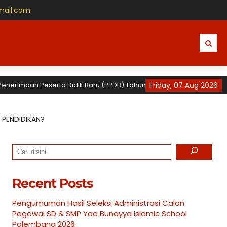
mail.com
imaan Peserta Didik Baru (PPDB) Tahun Ajaran 2026 / 2027 untuk TK, S
Friday, 07 Aug 2026
 PENDIDIKAN?
Search
Recent Posts
Pengumuman Hasil Seleksi Administrasi Calon
Pegawai SD & SMP Yaa Bunayya Islamic School
Palembang 2026