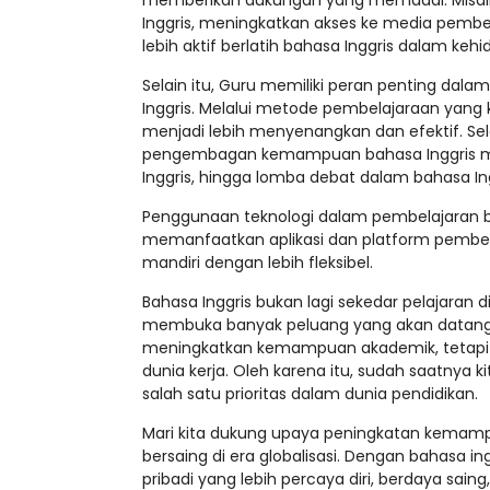
memberikan dukungan yang memadai. Misaln
Inggris, meningkatkan akses ke media pembel
lebih aktif berlatih bahasa Inggris dalam kehi
Selain itu, Guru memiliki peran penting d
Inggris. Melalui metode pembelajaraan yang k
menjadi lebih menyenangkan dan efektif. Se
pengembagan kemampuan bahasa Inggris mela
Inggris, hingga lomba debat dalam bahasa Ing
Penggunaan teknologi dalam pembelajaran baha
memanfaatkan aplikasi dan platform pembelaj
mandiri dengan lebih fleksibel.
Bahasa Inggris bukan lagi sekedar pelajaran 
membuka banyak peluang yang akan datang 
meningkatkan kemampuan akademik, tetapi j
dunia kerja. Oleh karena itu, sudah saatnya
salah satu prioritas dalam dunia pendidikan.
Mari kita dukung upaya peningkatan kemampu
bersaing di era globalisasi. Dengan bahasa i
pribadi yang lebih percaya diri, berdaya sai