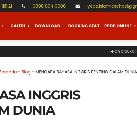
11
:
11
:
22
0898 004 0006
yebe.islamicschool@g
GALERI
DOWNLOAD
BOOKING SEAT – PPDB ONLINE
Telah dibuka Pener
Beranda
-
Blog
-
MENGAPA BAHASA INGGRIS PENTING DALAM DUNIA
SA INGGRIS
M DUNIA