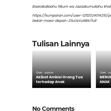
Baarakallaahu fiikum wa Jazaakumullahu khai
https://kumparan.com/user-12112024014210/
bekal-masa-depan-23uUsVuNBir/full
Tulisan Lainnya
Oleh : admin
Oleh : 
Akibat Ambisi Orang Tua
MENU
terhadap Anak
ANAK
No Comments