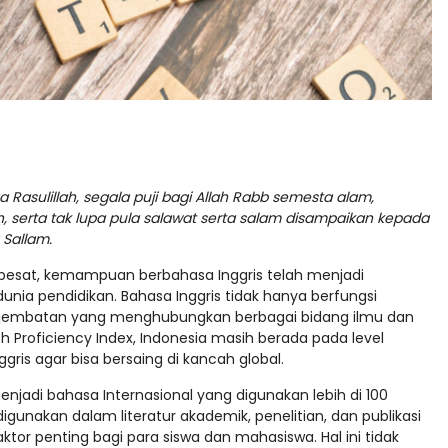
 Rasulillah, segala puji bagi Allah Rabb semesta alam,
rta tak lupa pula salawat serta salam disampaikan kepada
 Sallam.
 pesat, kemampuan berbahasa Inggris telah menjadi
unia pendidikan. Bahasa Inggris tidak hanya berfungsi
di jembatan yang menghubungkan berbagai bidang ilmu dan
ish Proficiency Index, Indonesia masih berada pada level
is agar bisa bersaing di kancah global.
menjadi bahasa Internasional yang digunakan lebih di 100
gunakan dalam literatur akademik, penelitian, dan publikasi
ktor penting bagi para siswa dan mahasiswa. Hal ini tidak