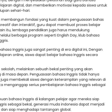
ya, dengan menyediakan pelatihan bagi guru bahasa
ajaran digital, dan memberikan motivasi kepada siswa untuk
dupan sehari-hari.
alam membangun fondasi yang kuat dalam penguasaan bahas
reatif dan interaktif, guru dapat membuat proses belajar
lain itu, lembaga pendidikan juga harus mendukung
lui berbagai program seperti English Day, klub bahasa
gris.
sa Inggris juga sangat penting di era digital ini, Dengan
aran online, siswa dapat belajar bahasa Inggris secara
di sekolah, melainkan sebuah bekal penting yang akan
di masa depan. Penguasaan bahasa Inggris tidak hanya
uga membekali siswa dengan keterampilan yang relevan di
 kita menganggap serius pembelajaran bahasa Inggris sebagai
an bahasa Inggris di kalangan pelajar agar mereka siap
nggris sebagai bekal, generasi muda indonesia dapat menjadi
ng, dan siap menghadapi tantangan global.