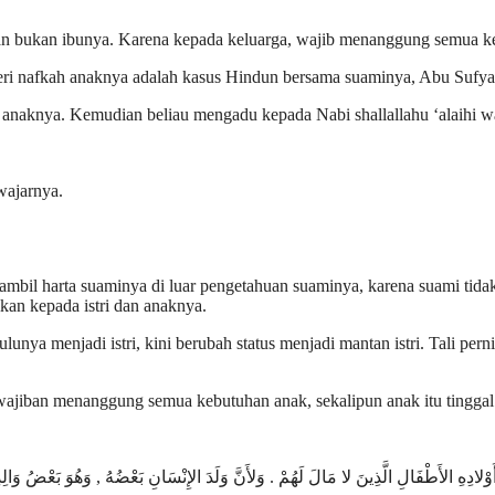
n bukan ibunya. Karena kepada keluarga, wajib menanggung semua keb
i nafkah anaknya adalah kasus Hindun bersama suaminya, Abu Sufya
aknya. Kemudian beliau mengadu kepada Nabi shallallahu ‘alaihi wa s
wajarnya.
ngambil harta suaminya di luar pengetahuan suaminya, karena suami tid
kan kepada istri dan anaknya.
lunya menjadi istri, kini berubah status menjadi mantan istri. Tali pern
wajiban menanggung semua kebutuhan anak, sekalipun anak itu tinggal 
َوْلادِهِ الأَطْفَالِ الَّذِينَ لا مَالَ لَهُمْ . وَلأَنَّ وَلَدَ الإِنْسَانِ بَعْضُهُ , وَهُوَ بَعْضُ وَال