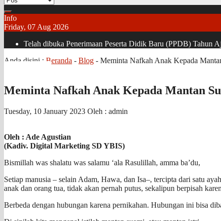
Info
Friday, 07 Aug 2026
Telah dibuka Penerimaan Peserta Didik Baru (PPDB) Tahun Aja
Anda disini :
Beranda
-
Blog
-
Meminta Nafkah Anak Kepada Mantan 
Meminta Nafkah Anak Kepada Mantan Sua
Tuesday, 10 January 2023
Oleh : admin
Oleh : Ade Agustian
(Kadiv. Digital Marketing SD YBIS)
Bismillah was shalatu was salamu ‘ala Rasulillah, amma ba’du,
Setiap manusia – selain Adam, Hawa, dan Isa–, tercipta dari satu aya
anak dan orang tua, tidak akan pernah putus, sekalipun berpisah kare
Berbeda dengan hubungan karena pernikahan. Hubungan ini bisa dibat