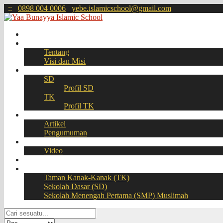
:
:
0898 004 0006
yebe.islamicschool@gmail.com
Beranda
Profil
Tentang
Visi dan Misi
Akademik
SD
Profil SD
TK
Profil TK
Berita
Artikel
Pengumuman
Galeri
Video
Download
BOOKING SEAT – PPDB Online
Taman Kanak-Kanak (TK)
Sekolah Dasar (SD)
Sekolah Menengah Pertama (SMP) Muslimah