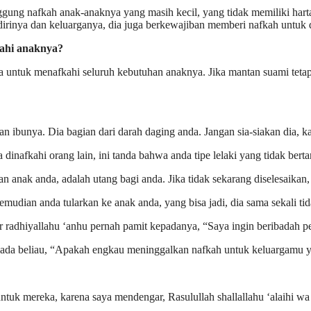
ung nafkah anak-anaknya yang masih kecil, yang tidak memiliki harta
irinya dan keluarganya, dia juga berkewajiban memberi nafkah untuk 
ahi anaknya?
a untuk menafkahi seluruh kebutuhan anaknya. Jika mantan suami tetap
an ibunya. Dia bagian dari darah daging anda. Jangan sia-siakan dia, 
dinafkahi orang lain, ini tanda bahwa anda tipe lelaki yang tidak ber
nak anda, adalah utang bagi anda. Jika tidak sekarang diselesaikan, bi
kemudian anda tularkan ke anak anda, yang bisa jadi, dia sama sekali 
radhiyallahu ‘anhu pernah pamit kepadanya, “Saya ingin beribadah pen
epada beliau, “Apakah engkau meninggalkan nafkah untuk keluargamu 
tuk mereka, karena saya mendengar, Rasulullah shallallahu ‘alaihi wa