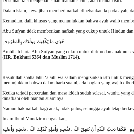
Di sinilah kita mengenal istilah mantan suami, atau mantan istri.
Dalam islam, kewajiban memberi nafkah dibebankan kepada ayah, da
Kemudian, dalil khusus yang menunjukkan bahwa ayah wajib member
Abu Sufyan tidak memberikan nafkah yang cukup untuk Hindun dan an
خُذِي مَا يَكْفِيك وَوَلَدَك بِالْمَعْرُوفِ
Ambillah harta Abu Sufyan yang cukup untuk dirimu dan anakmu se
(HR. Bukhari 5364 dan Muslim 1714).
Rasulullah shallallahu ‘alaihi wa sallam mengizinkan istri untuk me
menunjukkan bahwa dalam harta suami, ada bagian yang wajib diberi
Ketika terjadi perceraian dan masa iddah sudah selesai, wanita yang du
dinafkahi oleh mantan suaminya.
Namun hak nafkah bagi anak, tidak putus, sehingga ayah tetap berke
Imam Ibnul Mundzir mengatakan,
ِدِهِ , فَكَمَا يَجِبُ عَلَيْهِ أَنْ يُنْفِقَ عَلَى نَفْسِهِ وَأَهْلِهِ كَذَلِكَ عَلَى بَعْضِهِ وَأَصْلِه