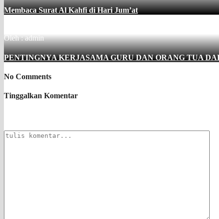
Membaca Surat Al Kahfi di Hari Jum’at
Oleh : admin
PENTINGNYA KERJASAMA GURU DAN ORANG TUA DA
No Comments
Tinggalkan Komentar