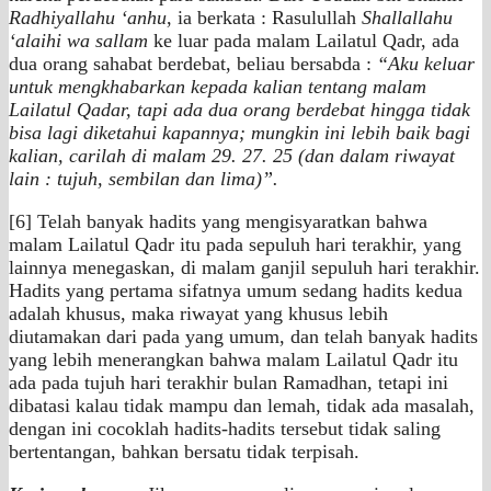
Radhiyallahu ‘anhu
, ia berkata : Rasulullah
Shallallahu
‘alaihi wa sallam
ke luar pada malam Lailatul Qadr, ada
dua orang sahabat berdebat, beliau bersabda :
“Aku keluar
untuk mengkhabarkan kepada kalian tentang malam
Lailatul Qadar, tapi ada dua orang berdebat hingga tidak
bisa lagi diketahui kapannya; mungkin ini lebih baik bagi
kalian, carilah di malam 29. 27. 25 (dan dalam riwayat
lain : tujuh, sembilan dan lima)”.
[6] Telah banyak hadits yang mengisyaratkan bahwa
malam Lailatul Qadr itu pada sepuluh hari terakhir, yang
lainnya menegaskan, di malam ganjil sepuluh hari terakhir.
Hadits yang pertama sifatnya umum sedang hadits kedua
adalah khusus, maka riwayat yang khusus lebih
diutamakan dari pada yang umum, dan telah banyak hadits
yang lebih menerangkan bahwa malam Lailatul Qadr itu
ada pada tujuh hari terakhir bulan Ramadhan, tetapi ini
dibatasi kalau tidak mampu dan lemah, tidak ada masalah,
dengan ini cocoklah hadits-hadits tersebut tidak saling
bertentangan, bahkan bersatu tidak terpisah.