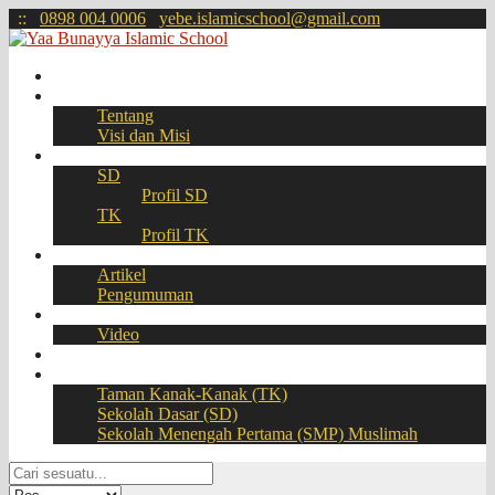
:
:
0898 004 0006
yebe.islamicschool@gmail.com
Beranda
Profil
Tentang
Visi dan Misi
Akademik
SD
Profil SD
TK
Profil TK
Berita
Artikel
Pengumuman
Galeri
Video
Download
BOOKING SEAT – PPDB Online
Taman Kanak-Kanak (TK)
Sekolah Dasar (SD)
Sekolah Menengah Pertama (SMP) Muslimah