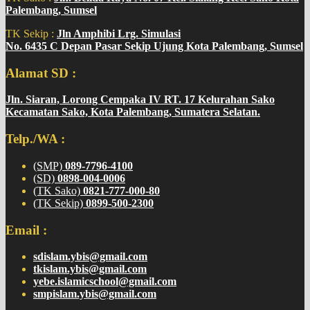
Palembang, Sumsel
TK Sekip :
Jln Amphibi Lrg. Simulasi
No. 6435 C Depan Pasar Sekip Ujung Kota Palembang, Sumsel
Alamat SD :
Jln. Siaran, Lorong Cempaka IV RT. 17 Kelurahan Sako
Kecamatan Sako, Kota Palembang, Sumatera Selatan.
Telp./WA :
(SMP)
089-7796-4100
(SD)
0898-004-0006
(TK Sako)
0821-777-000-80
(TK Sekip)
0899-500-2300
Email :
sdislam.ybis@gmail.com
tkislam.ybis@gmail.com
yebe.islamicschool@gmail.com
smpislam.ybis@gmail.com