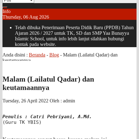
Info
Thursday, 06 Aug 2026
Telah dibuka Penerimaan Peserta Didik Baru (PPDB) Tahun
Ajaran 2026 / 2027 untuk TK, SD dan SMP Yaa Bunayya
Islamic School, untuk info lebih lanjut silahkan hubungi
kontak pada website.
Anda disini :
Beranda
-
Blog
-
Malam (Lailatul Qadar) dan
keutamaannya
Malam (Lailatul Qadar) dan
keutamaannya
Tuesday, 26 April 2022
Oleh : admin
Penulis : Catri Pebriyani, A.Md.
(Guru TK YBIS)
