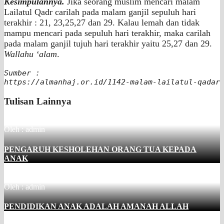
Kesimpulannya.
Jika seorang muslim mencari malam
Lailatul Qadr carilah pada malam ganjil sepuluh hari
terakhir : 21, 23,25,27 dan 29. Kalau lemah dan tidak
mampu mencari pada sepuluh hari terakhir, maka carilah
pada malam ganjil tujuh hari terakhir yaitu 25,27 dan 29.
Wallahu ‘alam
.
Sumber :

https://almanhaj.or.id/1142-malam-lailatul-qadar
Tulisan Lainnya
Oleh : admin
PENGARUH KESHOLEHAN ORANG TUA KEPADA
ANAK
Oleh : admin
PENDIDIKAN ANAK ADALAH AMANAH ALLAH