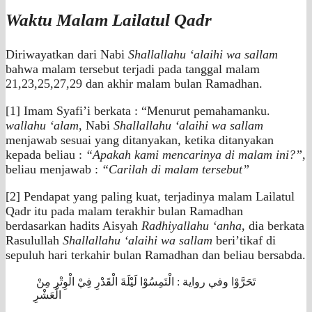
Waktu Malam Lailatul Qadr
Diriwayatkan dari Nabi
Shallallahu ‘alaihi wa sallam
bahwa malam tersebut terjadi pada tanggal malam
21,23,25,27,29 dan akhir malam bulan Ramadhan.
[1] Imam Syafi’i berkata : “Menurut pemahamanku.
wallahu ‘alam
, Nabi
Shallallahu ‘alaihi wa sallam
menjawab sesuai yang ditanyakan, ketika ditanyakan
kepada beliau :
“Apakah kami mencarinya di malam ini?”
,
beliau menjawab :
“Carilah di malam tersebut”
[2] Pendapat yang paling kuat, terjadinya malam Lailatul
Qadr itu pada malam terakhir bulan Ramadhan
berdasarkan hadits Aisyah
Radhiyallahu ‘anha
, dia berkata
Rasulullah
Shallallahu ‘alaihi wa sallam
beri’tikaf di
sepuluh hari terkahir bulan Ramadhan dan beliau bersabda.
تَحَرَّوْا وفي رواية : الْتَمِسُوْا لَيْلَةَ الْقَدْرِ فِيْ الْوِتْرِ مِنْ
الْعَشْرِ