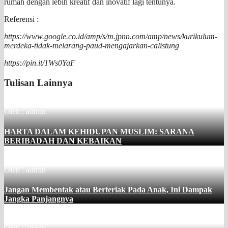
rumah dengan lebih kreatif dan inovatif lagi tentunya.
Referensi :
https://www.google.co.id/amp/s/m.jpnn.com/amp/news/kurikulum-
merdeka-tidak-melarang-paud-mengajarkan-calistung
https://pin.it/1Ws0YaF
Tulisan Lainnya
Oleh : admin
HARTA DALAM KEHIDUPAN MUSLIM: SARANA
BERIBADAH DAN KEBAIKAN
Oleh : admin
Jangan Membentak atau Berteriak Pada Anak, Ini Dampak
Jangka Panjangnya
Oleh : admin