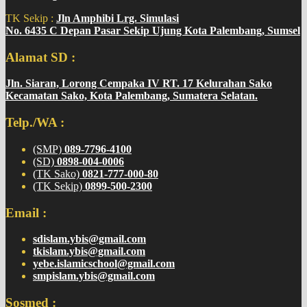
TK Sekip :
Jln Amphibi Lrg. Simulasi
No. 6435 C Depan Pasar Sekip Ujung Kota Palembang, Sumsel
Alamat SD :
Jln. Siaran, Lorong Cempaka IV RT. 17 Kelurahan Sako
Kecamatan Sako, Kota Palembang, Sumatera Selatan.
Telp./WA :
(SMP)
089-7796-4100
(SD)
0898-004-0006
(TK Sako)
0821-777-000-80
(TK Sekip)
0899-500-2300
Email :
sdislam.ybis@gmail.com
tkislam.ybis@gmail.com
yebe.islamicschool@gmail.com
smpislam.ybis@gmail.com
Sosmed :