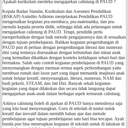
Apakah kurikulum merdeka mengajarkan calistung di PAUD ?
Kepala Badan Standar, Kurikulum dan Asesmen Pendidikan
(BSKAP) Anindito Aditomo menjelaskan Pendidikan PAUD
mengenalkan kegiatan pra-membaca, pra-matematika, dan pra-
menulis kepada peserta didik, sehingga tidak ada pelarangan untuk
mengajarkan calistung di PAUD. Tetapi, pendidik perlu
memperhatikan dengan baik metode pengajarannya dan di sesuaikan
dengan tujuan pembelajaran. Bahkan kegiatan pengembangan di
PAUD pun di perluas dengan pengembangan literasi dan numerasi
dini yang tentunya disesuaikan dengan kebutuhan dan minat anak
yang kemudian dikaitkan dengan konteks kehidupan sehari-hari dan
bermakna. Salah satu contoh kegiatan pembelajaran di PAUD yang
menyenangkan dengan memuat semua aspek perkembangan yaitu
membuat rumah dari loose part yang dapat memantik imajinasi anak
untuk belajar kreatif, menyenangkan, literasi, numerasi, NAM dan
budi pekerti, STEAM, dan Jati Diri. Banyak sekali kegiatan-
kegiatan yang dapat dilakukan dan secara tidak langsung dapat
mengajarkan anak-anak dalam berbagai aspek termasuk calistung.
Artinya calistung boleh di ajarkan di PAUD hanya metodenya saja
yang kita buat menyenangkan. Guru di sekolah di tuntut untuk
kreatif dan inovatif dalam memilih bahan ajar dan metode
pembelajaran agar tujuan pembelajaran satu hari bisa tercapai. Ayah
bunda pun bisa menerapkan kegiatan di sekolah untuk di lakukan di