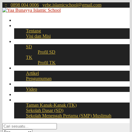
:
:
0898 004 0006
yebe.islamicschool@gmail.com
Beranda
Profil
Tentang
Visi dan Misi
Akademik
SD
Profil SD
TK
Profil TK
Berita
Artikel
Pengumuman
Galeri
Video
Download
BOOKING SEAT – PPDB Online
Taman Kanak-Kanak (TK)
Sekolah Dasar (SD)
Sekolah Menengah Pertama (SMP) Muslimah