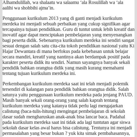
Alhamdulillah, wa shalaatu wa salaamu ‘ala Rosulillah wa ‘ala
aalihi wa shohbihi ajma’in.
Penggunaan kurikulum 2013 yang di ganti menjadi kurikulum
merdeka ini menjadi sebuah perbaikan yang cukup signifikan agar
tercapainya tujuan pendidikan. Guru di tuntut untuk lebih kreatif dan
inovatif agar dapat menciptakan pembelajaran yang menyenangkan
bagi peserta didik. Sebenarnya kurikulum merdeka ini sendiri sangat
sesuai dengan salah satu cita-cita tokoh pendidikan nasional yaitu Ki
Hajar Dewantara di mana berfokus pada kebebasan untuk belajar
secara mandiri, kreatif yang nantinya akan berdampak positif pada
karakter peserta didik itu sendiri. Namun sayangnya banyak sekali
pendidik bahkan orangtua didik yang masih kurang memahami
tentang tujuan kurikulum merdeka ini.
Perkembangan kurikulum merdeka saat ini telah menjadi polemik
tersendiri di kalangan para pendidik bahkan orangtua didik. Salah
satunya yaitu penggunaan kurikulum merdeka pada jenjang PAUD.
Masih banyak sekali orang-orang yang salah kaprah tentang
kurikulum merdeka yang katanya tidak perlu lagi mengajarkan
calistung (baca-tulis-hitung) mengingat pembelajaran di sekolah
dasar sudah mengharuskan anak-anak bisa lancar baca. Padahal
pada kurikulum merdeka saat ini tidak ada lagi tuntutan agar siswa
sekolah dasar kelas awal harus bisa calistung. Tentunya ini menjadi
permasalahan yang besar bukan ? yuk kita simak pembahasannya,