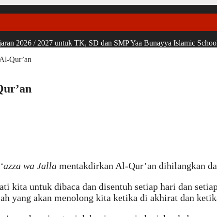
ran 2026 / 2027 untuk TK, SD dan SMP Yaa Bunayya Islamic School, u
 Al-Qur’an
Qur’an
‘azza wa Jalla
mentakdirkan Al-Qur’an dihilangkan d
i kita untuk dibaca dan disentuh setiap hari dan setia
ulah yang akan menolong kita ketika di akhirat dan ke