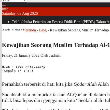
Info
Saturday, 08 Aug 2026
Telah dibuka Penerimaan Peserta Didik Baru (PPDB) Tahun Aja
Anda disini :
Beranda
-
Blog
-
Kewajiban Seorang Muslim Terhadap
Kewajiban Seorang Muslim Terhadap Al-
Friday, 21 January 2022
Oleh : admin
Oleh : Irma Octavianty
(Kepala TK YBIS)

Pernahkah terbersit di hati kita jika
Qodarullah
Allah
Sudahkah kita memprioritaskan Al-Qur’an di dalam hat
tidak bisa lepas dari genggaman kita? Seolah-olah it