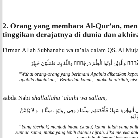
2. Orang yang membaca Al-Qur’an, men
tinggikan derajatnya di dunia dan akhir
Firman Allah Subhanahu wa ta’ala dalam QS. Al Mujad
نْكُمْۙ وَالَّذِيْنَ اُوْتُوا الْعِلْمَ دَرَجٰتٍۗ وَاللّٰهُ بِمَا تَعْمَلُوْنَ خَبِيْرٌ
“Wahai orang-orang yang beriman! Apabila dikatakan kepad
apabila dikatakan, “Berdirilah kamu,” maka berdirilah, ni
sabda Nabi
shallallahu ‘alaihi wa sallam
,
 ﺍْﻟﻬِﺠْﺮَﺓِ ﺳَﻮِﺍﺀٌ ﻓَﺄَﻗْﺪَﻣُﻬُﻢْ ﺳِﻠْﻤًﺎ ‏( ﻭَﻓِﻰ ﺭِﻭَﺍﻳَﺔٍ : ﺳِﻨًّﺎ ‏) ، ﻭَ ﻻََ ﻳَﺆُﻣَّﻦَّ
ْﻧِﻪِ
“Yang (berhak) menjadi imam (suatu) kaum, ialah yang pal
sunnah sama, maka yang lebih dahulu hijrah. Jika mereka da
yang lain di tempat kekuasaan