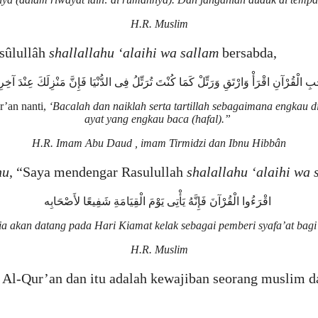
H.R. Muslim
sûlullâh
shallallahu ‘alaihi wa sallam
bersabda,
’an nanti,
‘Bacalah dan naiklah serta tartillah sebagaimana engkau 
ayat yang engkau baca (hafal).”
H.R. Imam Abu Daud , imam Tirmidzi dan Ibnu Hibbân
hu
, “Saya mendengar Rasulullah
shalallahu ‘alaihi wa 
اقْرَءُوا الْقُرْآنَ فَإِنَّهُ يَأْتِى يَوْمَ الْقِيَامَةِ شَفِيعًا لأَصْحَابِه
ia akan datang pada Hari Kiamat kelak sebagai pemberi syafa’at ba
H.R. Muslim
 Al-Qur’an dan itu adalah kewajiban seorang muslim d