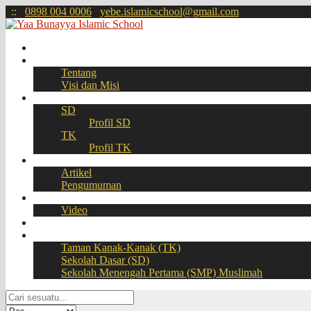
:
:
0898 004 0006
yebe.islamicschool@gmail.com
Beranda
Profil
Tentang
Visi dan Misi
Akademik
SD
Profil SD
TK
Profil TK
Berita
Artikel
Pengumuman
Galeri
Video
Download
BOOKING SEAT – PPDB Online
Taman Kanak-Kanak (TK)
Sekolah Dasar (SD)
Sekolah Menengah Pertama (SMP) Muslimah