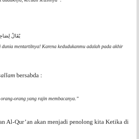
يُقَالُ لِصَاحِبِ الْقُرْآنِ اقْرَأْ وَارْتَقِ وَرَتِّلْ كَمَا كُنْتَ تُرَتِّلُ فِى الدُّنْيَا فَإِنَّ مَنْزِلَكَ عِنْدَ آخِرِ آيَةٍ تَقْرَؤُهَا
di dunia mentartilnya! Karena kedudukanmu adalah pada akhir
sallam
bersabda :
gi orang-orang yang rajin membacanya.”
an Al-Qur’an akan menjadi penolong kita Ketika di