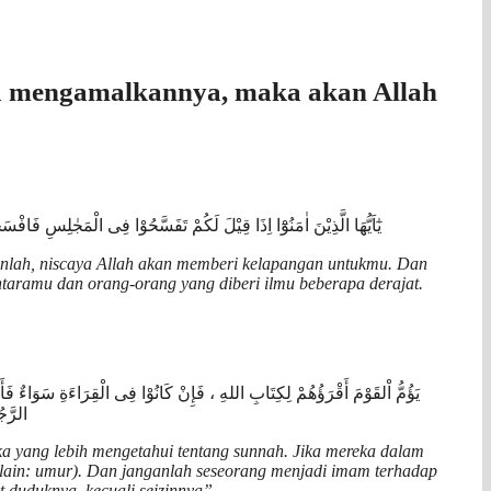
ta mengamalkannya, maka akan Allah
يٰٓاَيُّهَا الَّذِيْنَ اٰمَنُوْٓا اِذَا قِيْلَ لَكُمْ تَفَسَّحُوْا فِى الْمَجٰلِسِ فَافْ
anlah, niscaya Allah akan memberi kelapangan untukmu. Dan
ntaramu dan orang-orang yang diberi ilmu beberapa derajat.
ﻳَﺆُﻡُّ ﺍْﻟﻘَﻮْﻡَ ﺃَﻗْﺮَﺅُﻫُﻢْ ﻟِﻜِﺘَﺎﺏِ ﺍﻟﻠﻪِ ، ﻓَﺈِﻥْ ﻛَﺎﻧُﻮْﺍ ﻓِﻰ ﺍﻟْﻘِﺮَﺍﺀَﺓِ ﺳَﻮَﺍﺀٌ ﻓَﺄَﻋ
ﺍﻟﺮَّﺟ
a yang lebih mengetahui tentang sunnah. Jika mereka dalam
 lain: umur). Dan janganlah seseorang menjadi imam terhadap
 duduknya, kecuali seizinnya”.