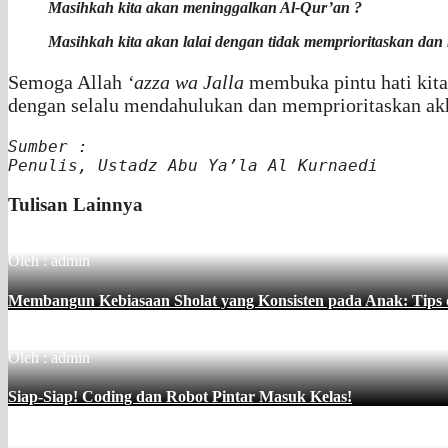
Masihkah kita akan meninggalkan Al-Qur’an ?
Masihkah kita akan lalai dengan tidak memprioritaskan da
Semoga Allah
‘azza wa Jalla
membuka pintu hati kita 
dengan selalu mendahulukan dan memprioritaskan akh
Sumber :

Penulis, Ustadz Abu Ya’la Al Kurnaedi
Tulisan Lainnya
Oleh : admin
Membangun Kebiasaan Sholat yang Konsisten pada Anak: Tips da
Oleh : admin
Siap-Siap! Coding dan Robot Pintar Masuk Kelas!