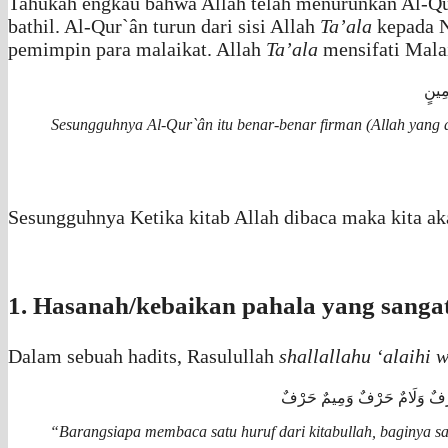
Tahukah engkau bahwa Allah telah menurunkan Al-Qur
bathil. Al-Qur`ân turun dari sisi Allah
Ta’ala
kepada 
pemimpin para malaikat. Allah
Ta’ala
mensifati Malai
Sesungguhnya Al-Qur`ân itu benar-benar firman (Allah yang 
Sesungguhnya Ketika kitab Allah dibaca maka kita a
1. Hasanah/kebaikan pahala yang sanga
Dalam sebuah hadits, Rasulullah
shallallahu ‘alaihi
 حَرْفٌ وَلَامٌ حَرْفٌ وَمِيمٌ حَرْفٌ
“Barangsiapa membaca satu huruf dari kitabullah, baginya satu