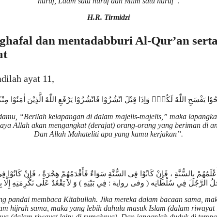
huruf, Laam satu huruf dan Miim satu huruf”
.
H.R. Tirmidzi
ghafal dan mentadabburi Al-Qur’an ser
at
ilah ayat 11,
سَحُوْا يَفْسَحِ اللّٰهُ لَكُمْۚ وَاِذَا قِيْلَ انْشُزُوْا فَانْشُزُوْا يَرْفَعِ اللّٰهُ الَّذِيْنَ اٰمَنُوْا مِ
amu, “Berilah kelapangan di dalam majelis-majelis,” maka lapangk
scaya Allah akan mengangkat (derajat) orang-orang yang beriman di a
Dan Allah Mahateliti apa yang kamu kerjakan”.
ْﻠَﻤُﻬُﻢْ ﺑِﺎﻟﺴُّﻨَّﺔِ ، ﻓَﺈِﻥْ ﻛَﺎﻧُﻮْﺍ ﻓِﻰ ﺍﻟﺴُّﻨَّﺔِ ﺳَﻮَﺍﺀٌ ﻓَﺄَﻗْﺪَﻣُﻬُﻢْ ﻫِﺠْﺮَﺓً ، ﻓَﺈِﻥْ ﻛَﺎﻧُﻮْﺍ ﻓِﻰ
ُﻞُ ﺍﻟﺮَّﺟُﻞَ ﻓِﻲ ﺳُﻠْﻄَﺎﻧِﻪ ‏( ﻭﻓﻰ ﺭﻭﺍﻳﺔ : ﻓِﻲ ﺑَﻴْﺘِﻪِ ‏) ﻭَ ﻻَ ﻳَﻘْﻌُﺪْ ﻋَﻠَﻰ ﺗَﻜْﺮِﻣَﺘِﻪِ ﺇِﻟَّﺎ ﺑِﺈِﺫ
ing pandai membaca Kitabullah. Jika mereka dalam bacaan sama, mak
lam hijrah sama, maka yang lebih dahulu masuk Islam (dalam riwayat
nya (dalam riwayat lain: di rumahnya). Dan janganlah duduk di tempat