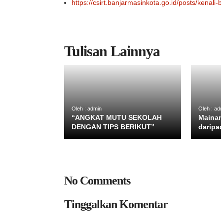
https://csirt.banjarmasinkota.go.id/posts/kena
Tulisan Lainnya
Oleh : admin
Oleh : ad
“ANGKAT MUTU SEKOLAH
Mainan
DENGAN TIPS BERIKUT”
darip
No Comments
Tinggalkan Komentar