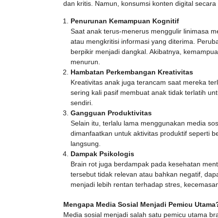
dan kritis. Namun, konsumsi konten digital secar
Penurunan Kemampuan Kognitif
Saat anak terus-menerus menggulir linimasa me
atau mengkritisi informasi yang diterima. Peru
berpikir menjadi dangkal. Akibatnya, kemampu
menurun.
Hambatan Perkembangan Kreativitas
Kreativitas anak juga terancam saat mereka terl
sering kali pasif membuat anak tidak terlatih 
sendiri.
Gangguan Produktivitas
Selain itu, terlalu lama menggunakan media s
dimanfaatkan untuk aktivitas produktif seperti b
langsung.
Dampak Psikologis
Brain rot juga berdampak pada kesehatan menta
tersebut tidak relevan atau bahkan negatif, da
menjadi lebih rentan terhadap stres, kecemasa
Mengapa Media Sosial Menjadi Pemicu Utama
Media sosial menjadi salah satu pemicu utama brain