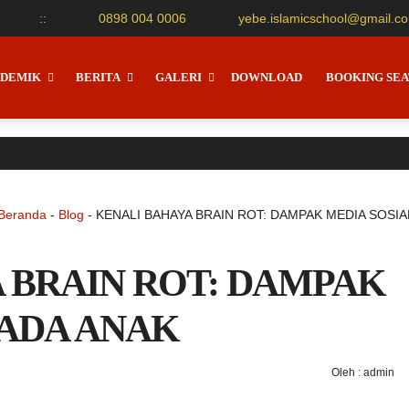
:
:
0898 004 0006
yebe.islamicschool@gmail.c
DEMIK
BERITA
GALERI
DOWNLOAD
BOOKING SEA
Beranda
-
Blog
-
KENALI BAHAYA BRAIN ROT: DAMPAK MEDIA SOSIA
 BRAIN ROT: DAMPAK
PADA ANAK
Oleh : admin