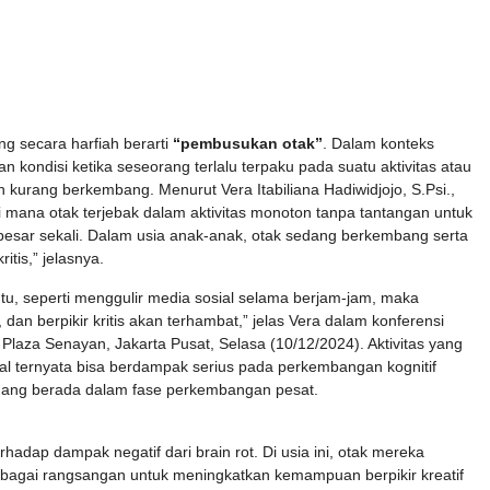
ng secara harfiah berarti
“pembusukan otak”
. Dalam konteks
 kondisi ketika seseorang terlalu terpaku pada suatu aktivitas atau
n kurang berkembang. Menurut Vera Itabiliana Hadiwidjojo, S.Psi.,
di mana otak terjebak dalam aktivitas monoton tanpa tantangan untuk
ya besar sekali. Dalam usia anak-anak, otak sedang berkembang serta
tis,” jelasnya.
entu, seperti menggulir media sosial selama berjam-jam, maka
n berpikir kritis akan terhambat,” jelas Vera dalam konferensi
aza Senayan, Jakarta Pusat, Selasa (10/12/2024). Aktivitas yang
al ternyata bisa berdampak serius pada perkembangan kognitif
dang berada dalam fase perkembangan pesat.
adap dampak negatif dari brain rot. Di usia ini, otak mereka
gai rangsangan untuk meningkatkan kemampuan berpikir kreatif