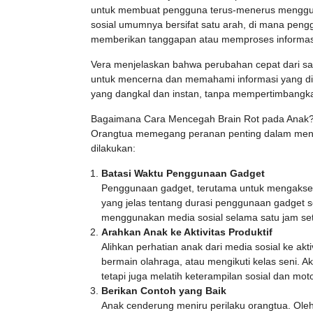
untuk membuat pengguna terus-menerus menggulir k
sosial umumnya bersifat satu arah, di mana pen
memberikan tanggapan atau memproses informas
Vera menjelaskan bahwa perubahan cepat dari sa
untuk mencerna dan memahami informasi yang dite
yang dangkal dan instan, tanpa mempertimbangk
Bagaimana Cara Mencegah Brain Rot pada Anak
Orangtua memegang peranan penting dalam mence
dilakukan:
Batasi Waktu Penggunaan Gadget
Penggunaan gadget, terutama untuk mengakses 
yang jelas tentang durasi penggunaan gadget s
menggunakan media sosial selama satu jam set
Arahkan Anak ke Aktivitas Produktif
Alihkan perhatian anak dari media sosial ke akt
bermain olahraga, atau mengikuti kelas seni. 
tetapi juga melatih keterampilan sosial dan mot
Berikan Contoh yang Baik
Anak cenderung meniru perilaku orangtua. Oleh