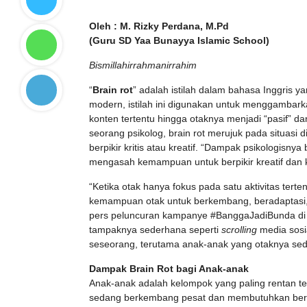
Oleh : M. Rizky Perdana, M.Pd
(Guru SD Yaa Bunayya Islamic School)
Bismillahirrahmanirrahim
“
Brain rot
” adalah istilah dalam bahasa Inggris ya
modern, istilah ini digunakan untuk menggambarkan
konten tertentu hingga otaknya menjadi “pasif” da
seorang psikolog, brain rot merujuk pada situasi 
berpikir kritis atau kreatif. “Dampak psikologisn
mengasah kemampuan untuk berpikir kreatif dan kri
“Ketika otak hanya fokus pada satu aktivitas tert
kemampuan otak untuk berkembang, beradaptasi, da
pers peluncuran kampanye #BanggaJadiBunda di Pl
tampaknya sederhana seperti
scrolling
media sosi
seseorang, terutama anak-anak yang otaknya se
Dampak Brain Rot bagi Anak-anak
Anak-anak adalah kelompok yang paling rentan terh
sedang berkembang pesat dan membutuhkan berba