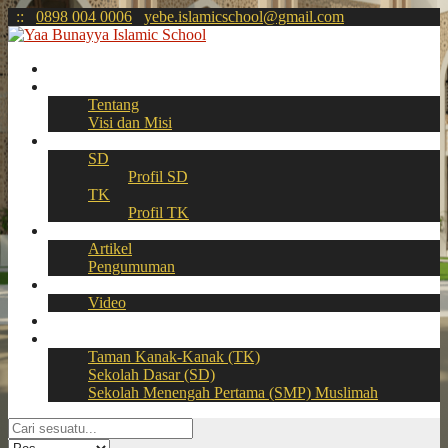
:
:
0898 004 0006
yebe.islamicschool@gmail.com
Beranda
Profil
Tentang
Visi dan Misi
Akademik
SD
Profil SD
TK
Profil TK
Berita
Artikel
Pengumuman
Galeri
Video
Download
BOOKING SEAT – PPDB Online
Taman Kanak-Kanak (TK)
Sekolah Dasar (SD)
Sekolah Menengah Pertama (SMP) Muslimah