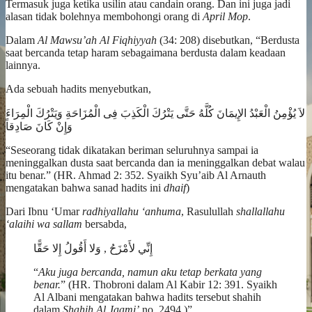
Termasuk juga ketika usilin atau candain orang. Dan ini juga jadi
alasan tidak bolehnya membohongi orang di
April Mop
.
Dalam
Al Mawsu’ah Al Fiqhiyyah
(34: 208) disebutkan, “Berdusta
saat bercanda tetap haram sebagaimana berdusta dalam keadaan
lainnya.
Ada sebuah hadits menyebutkan,
لاَ يُؤْمِنُ الْعَبْدُ الإِيمَانَ كُلَّهُ حَتَّى يَتْرُكَ الْكَذِبَ فِى الْمُزَاحَةِ وَيَتْرُكَ الْمِرَاءَ
وَإِنْ كَانَ صَادِقاً
“Seseorang tidak dikatakan beriman seluruhnya sampai ia
meninggalkan dusta saat bercanda dan ia meninggalkan debat walau
itu benar.” (HR. Ahmad 2: 352. Syaikh Syu’aib Al Arnauth
mengatakan bahwa sanad hadits ini
dhaif
)
Dari Ibnu ‘Umar
radhiyallahu ‘anhuma
, Rasulullah
shallallahu
‘alaihi wa sallam
bersabda,
إِنِّي لأَمْزَحُ , وَلا أَقُولُ إِلا حَقًّا
“
Aku juga bercanda, namun aku tetap berkata yang
benar.
” (HR. Thobroni dalam Al Kabir 12: 391. Syaikh
Al Albani mengatakan bahwa hadits tersebut shahih
dalam
Shahih Al Jaami’
no. 2494.)”