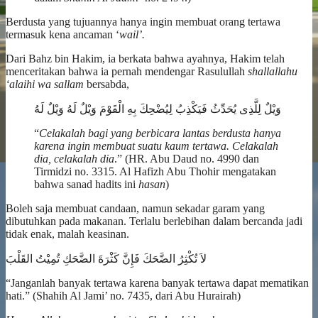
Berdusta yang tujuannya hanya ingin membuat orang tertawa
termasuk kena ancaman ‘
wail’.
Dari Bahz bin Hakim, ia berkata bahwa ayahnya, Hakim telah
menceritakan bahwa ia pernah mendengar Rasulullah
shallallahu
‘alaihi wa sallam
bersabda,
وَيْلٌ لِلَّذِى يُحَدِّثُ فَيَكْذِبُ لِيُضْحِكَ بِهِ الْقَوْمَ وَيْلٌ لَهُ وَيْلٌ لَهُ
“
Celakalah bagi yang berbicara lantas berdusta hanya
karena ingin membuat suatu kaum tertawa. Celakalah
dia, celakalah dia
.” (HR. Abu Daud no. 4990 dan
Tirmidzi no. 3315. Al Hafizh Abu Thohir mengatakan
bahwa sanad hadits ini
hasan
)
Boleh saja membuat candaan, namun sekadar garam yang
dibutuhkan pada makanan. Terlalu berlebihan dalam bercanda jadi
tidak enak, malah keasinan.
لاَ تُكْثِرُ الضَّحَكَ فَإِنَّ كَثْرَةَ الضَّحَكِ تُمِيْتُ القَلْبَ
“Janganlah banyak tertawa karena banyak tertawa dapat mematikan
hati.” (Shahih Al Jami’ no. 7435, dari Abu Hurairah)