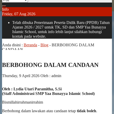
Info
Friday, 07 Aug 2026
Telah dibuka Penerimaan Peserta Didik Baru (PPDB) Tahun
Ajaran 2026 / 2027 untuk TK, SD dan SMP Yaa Bunayya
Islamic School, untuk info lebih lanjut silahkan hubungi
kontak pada website.
Anda disini :
Beranda
-
Blog
-
BERBOHONG DALAM
CANDAAN
BERBOHONG DALAM CANDAAN
Thursday, 9 April 2026
Oleh : admin
Oleh : Lydia Utari Paramitha, S.Si
(Staff Administrasi SMP Yaa Bunayya Islamic School)
Bismillahirrahmanirrahim
Berbohong dalam lawakan atau candaan tetap
tidak boleh
.