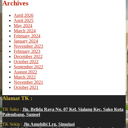
Archives
April 2026
April 2025
May 2024
March 2024
February 2024
January 2024
November 2023
February 2023
December 2022
October 2022
September 2022
August 2022
March 2022
November 2021
October 2021
Alamat TK :
TK Sako :
Jln. Belida Raya No. 07 Kel. Sialang Kec. Sako Kota
Palembang, Sumsel
TK Sekip :
Jln Amphibi Lrg. Simulasi