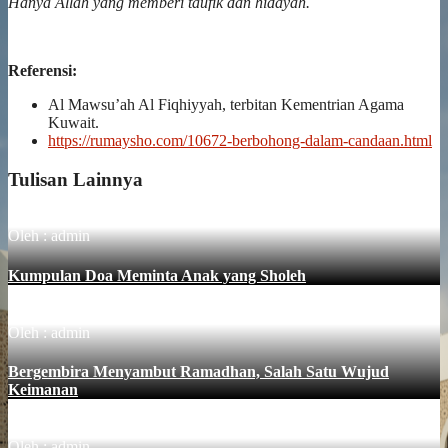
Hanya Allah yang memberi taufik dan hidayah.
Referensi:
Al Mawsu’ah Al Fiqhiyyah, terbitan Kementrian Agama
Kuwait.
https://rumaysho.com/10672-berbohong-dalam-candaan.html
Tulisan Lainnya
Oleh : admin
Kumpulan Doa Meminta Anak yang Sholeh
Oleh : admin
Bergembira Menyambut Ramadhan, Salah Satu Wujud
Keimanan
Oleh : admin