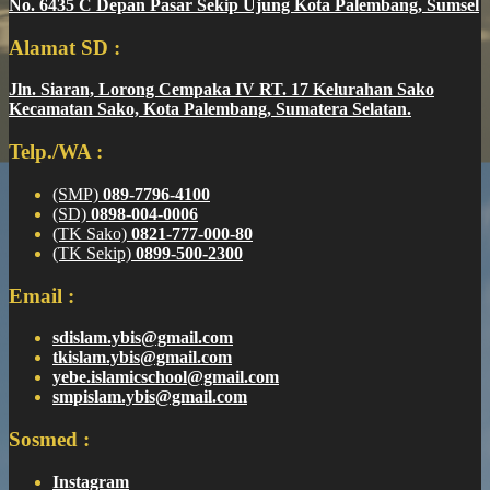
No. 6435 C Depan Pasar Sekip Ujung Kota Palembang, Sumsel
Alamat SD :
Jln. Siaran, Lorong Cempaka IV RT. 17 Kelurahan Sako
Kecamatan Sako, Kota Palembang, Sumatera Selatan.
Telp./WA :
(SMP)
089-7796-4100
(SD)
0898-004-0006
(TK Sako)
0821-777-000-80
(TK Sekip)
0899-500-2300
Email :
sdislam.ybis@gmail.com
tkislam.ybis@gmail.com
yebe.islamicschool@gmail.com
smpislam.ybis@gmail.com
Sosmed :
Instagram