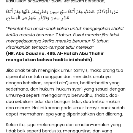
Rasulullah
shallallahu ‘alaihi wa sallam
bersabda,
مُرُوا أَوْلاَدَكُمْ بِالصَّلاَةِ وَهُمْ أَبْنَاءُ سَبْعِ سِنِينَ وَاضْرِبُوهُمْ عَلَيْهَا وَهُمْ أَبْنَاءُ
عَشْرِ سِنِينَ وَفَرِّقُوا بَيْنَهُمْ فِى الْمَضَاجِعِ
“
Perintahkan anak-anak kalian untuk mengerjakan shalat
ketika mereka berumur 7 tahun. Pukul mereka jika tidak
mengerjakannya ketika mereka berumur 10 tahun.
Pisahkanlah tempat-tempat tidur mereka
.”
(HR. Abu Daud no. 495. Al-Hafizh Abu Thahir
mengatakan bahwa hadits ini shahih).
Jika anak telah menginjak umur tamyiz, maka orang tua
diperintah untuk mengajari dan mendidik anaknya
dengan kebaikan, seperti al-Quran, hadits-hadits yang
sederhana, dan hukum-hukum syar’i yang sesuai dengan
umurnya seperti mengajarinya berwudhu, shalat, doa-
doa sebelum tidur dan bangun tidur, doa ketika makan
dan minum. Hal ini karena pada umur tamyiz anak sudah
dapat memahami apa yang diperintahkan dan dilarang.
Selain itu, juga melarangnya dari amalan-amalan yang
tidak baik seperti berdusta, menggunjing, dan yang