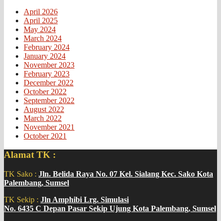
April 2026
April 2025
May 2024
March 2024
February 2024
January 2024
November 2023
February 2023
December 2022
October 2022
September 2022
August 2022
March 2022
November 2021
October 2021
Alamat TK :
TK Sako :
Jln. Belida Raya No. 07 Kel. Sialang Kec. Sako Kota
Palembang, Sumsel
TK Sekip :
Jln Amphibi Lrg. Simulasi
No. 6435 C Depan Pasar Sekip Ujung Kota Palembang, Sumsel