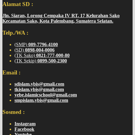
Alamat SD :
Jln. Siaran, Lorong Cempaka IV RT. 17 Kelurahan Sako
Kecamatan Sako, Kota Palembang, Sumatera Selatan.
Telp./WA :
(SMP)
089-7796-4100
(SD)
0898-004-0006
(TK Sako)
0821-777-000-80
(TK Sekip)
0899-500-2300
Email :
sdislam.ybis@gmail.com
tkislam.ybis@gmail.com
yebe.islamicschool@gmail.com
smpislam.ybis@gmail.com
Sosmed :
Instagram
Facebook
Youtube