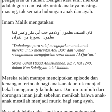
adalah guru dan ustadz untuk anaknya masing-
masing, tak semata hubungan anak dan ayah.
Imam Malik mengatakan:
كان السلف يعلمون أولادهم حب أبي بكر وعمر كما
يعلمون السورة من القرَآن
“
Dahulunya para salaf mengajarkan anak-anak
mereka untuk mencintai Abu Bakr dan ‘Umar
sebagaimana mengajarkan surat dalam Al-Qur’an.”
Syarh Ushul I’tiqad Ahlissunnnah
, juz 7, hal 1240,
dalam
Kun Salafiyyan ‘alal Jaddah
.
Mereka telah mampu menciptakan episode dan
kenangan terindah bagi anak-anak untuk menjadi
bekal mengarungi kehidupan. Dan ini tumbuh dari
dorongan iman jauh sebelum menikah bahwa anak-
anak mestilah menjadi murid bagi sang ayah.
Beranjak lebih dekat lagi ke zaman nubuwwah,