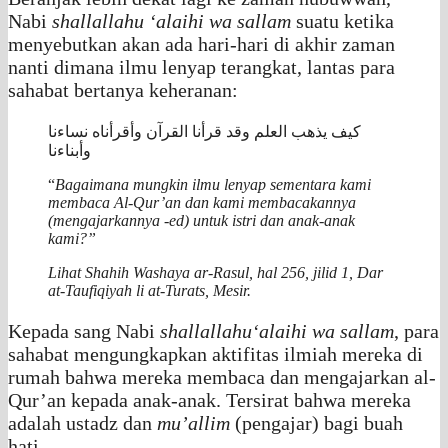
Nabi
shallallahu ‘alaihi wa sallam
suatu ketika
menyebutkan akan ada hari-hari di akhir zaman
nanti dimana ilmu lenyap terangkat, lantas para
sahabat bertanya keheranan:
كيف يذهب العلم وقد قرأنا القرآن وأقرأناه نساءنا
وأبناءنا
“
Bagaimana mungkin ilmu lenyap sementara kami
membaca Al-Qur’an dan kami membacakannya
(mengajarkannya -ed) untuk istri dan anak-anak
kami?”
Lihat
Shahih Washaya ar-Rasul
, hal 256, jilid 1, Dar
at-Taufiqiyah li at-Turats, Mesir.
Kepada sang Nabi
shallallahu‘alaihi wa sallam
, para
sahabat mengungkapkan aktifitas ilmiah mereka di
rumah bahwa mereka membaca dan mengajarkan al-
Qur’an kepada anak-anak. Tersirat bahwa mereka
adalah ustadz dan
mu’allim
(pengajar) bagi buah
hati.