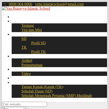
:
:
0898 004 0006
yebe.islamicschool@gmail.com
Beranda
Profil
Tentang
Visi dan Misi
Akademik
SD
Profil SD
TK
Profil TK
Berita
Artikel
Pengumuman
Galeri
Video
Download
BOOKING SEAT – PPDB Online
Taman Kanak-Kanak (TK)
Sekolah Dasar (SD)
Sekolah Menengah Pertama (SMP) Muslimah