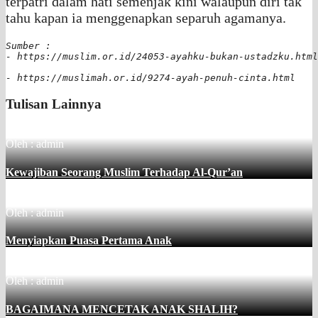
terpatri dalam hati semenjak kini walaupun diri tak
tahu kapan ia menggenapkan separuh agamanya.
Sumber :

- https://muslim.or.id/24053-ayahku-bukan-ustadzku.html

- https://muslimah.or.id/9274-ayah-penuh-cinta.html
Tulisan Lainnya
Oleh : admin
Kewajiban Seorang Muslim Terhadap Al-Qur’an
Oleh : admin
Menyiapkan Puasa Pertama Anak
Oleh : admin
BAGAIMANA MENCETAK ANAK SHALIH?