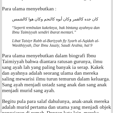
Para ulama menyebutkan :
كان جده كالقمر وكان أبوه كالنجم وكان هوا كالشمس
“
Seperti rembulan kakeknya, bak bintang ayahnya dan
Ibnu Taimiyyah sendiri ibarat mentari.”
Lihat
Taisiyr Rabb al-Bariyyah fiy Syarh al-Aqidah al-
Wasithiyyah
, Dar Ibnu Jauziy, Saudi Arabia, hal 9
Para ulama menyebutkan dalam biografi Ibnu
Taimiyyah bahwa diantara ratusan gurunya, ilmu
sang ayah lah yang paling banyak ia serap. Kakek
dan ayahnya adalah seorang ulama dan mereka
saling mewarisi ilmu turun temurun dalam keluarga.
Sang ayah menjadi ustadz sang anak dan sang anak
menjadi murid sang ayah.
Begitu pula para salaf dahulunya, anak-anak mereka
adalah murid pertama dan utama yang menjadi objek
pengajaran di rumah. Dengan kata lain, mereka