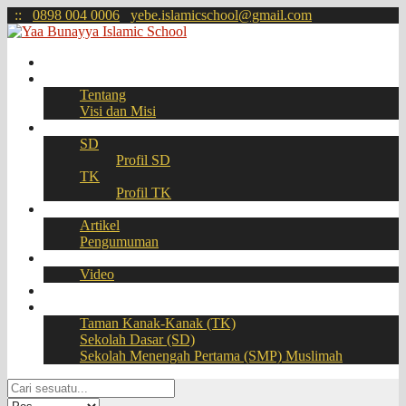
:
:
0898 004 0006
yebe.islamicschool@gmail.com
Beranda
Profil
Tentang
Visi dan Misi
Akademik
SD
Profil SD
TK
Profil TK
Berita
Artikel
Pengumuman
Galeri
Video
Download
BOOKING SEAT – PPDB Online
Taman Kanak-Kanak (TK)
Sekolah Dasar (SD)
Sekolah Menengah Pertama (SMP) Muslimah