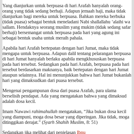
Yang dianjurkan untuk berpuasa di hari Arafah hanyalah orang-
orang yang tidak sedang berhaji. Adapun jemaah haji, maka tidak
dianjurkan bagi mereka untuk berpuasa. Bahkan mereka berbuka
(tidak puasa) sebagai bentuk meneladani Nabi shallallahu ‘alaihi wa
sallam. Hendaknya seorang muslim yang mukim (tidak sedang safar
berhaji) bersemangat untuk berpuasa pada hari yang agung ini
sebagai bentuk usaha untuk meraih pahala.
Apabila hari Arafah bertepatan dengan hari Jumat, maka tidak
mengapa untuk berpuasa. Adapun dalil tentang pelarangan berpuasa
di hari Jumat hanyalah berlaku apabila mengkhususkan berpuasa
pada hari tersebut. Sedangkan pada hari Arafah, berpuasa pada hari
tersebut berdasarkan maknanya, baik bertepatan dengan hari Jumat
ataupun selainnya. Hal ini menunjukkan bahwa hari Jumat bukanlah
hari yang dimaksudkan dari puasa tersebut.
Mengenai pengampunan dosa dari puasa Arafah, para ulama
berselisih pendapat. Ada yang mengatakan bahwa yang dimaksud
adalah dosa kecil.
Imam Nawawi
rahimahullah
mengatakan, “Jika bukan dosa kecil
yang diampuni, moga dosa besar yang diperingan. Jika tidak, moga
ditinggikan derajat.” (
Syarh Shahih Muslim
, 8: 51)
Sedangkan jika melihat dari penjelasan
Ibnu