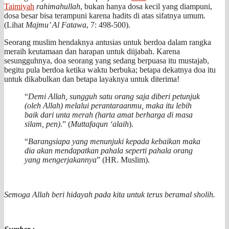
Taimiyah
rahimahullah
, bukan hanya dosa kecil yang diampuni,
dosa besar bisa terampuni karena hadits di atas sifatnya umum.
(Lihat
Majmu’ Al Fatawa
, 7: 498-500).
Seorang muslim hendaknya antusias untuk berdoa dalam rangka
meraih keutamaan dan harapan untuk diijabah. Karena
sesungguhnya, doa seorang yang sedang berpuasa itu mustajab,
begitu pula berdoa ketika waktu berbuka; betapa dekatnya doa itu
untuk dikabulkan dan betapa layaknya untuk diterima!
“
Demi Allah, sungguh satu orang saja diberi petunjuk
(oleh Allah) melalui perantaraanmu, maka itu lebih
baik dari unta merah
(harta amat berharga di masa
silam, pen)
.” (
Muttafaqun ‘alaih
).
“
Barangsiapa yang menunjuki kepada kebaikan maka
dia akan mendapatkan pahala seperti pahala orang
yang mengerjakannya
” (HR. Muslim).
Semoga Allah beri hidayah pada kita untuk terus beramal sholih.