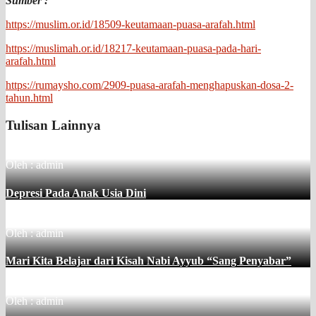
Sumber :
https://muslim.or.id/18509-keutamaan-puasa-arafah.html
https://muslimah.or.id/18217-keutamaan-puasa-pada-hari-
arafah.html
https://rumaysho.com/2909-puasa-arafah-menghapuskan-dosa-2-
tahun.html
Tulisan Lainnya
Oleh : admin
Depresi Pada Anak Usia Dini
Oleh : admin
Mari Kita Belajar dari Kisah Nabi Ayyub “Sang Penyabar”
Oleh : admin