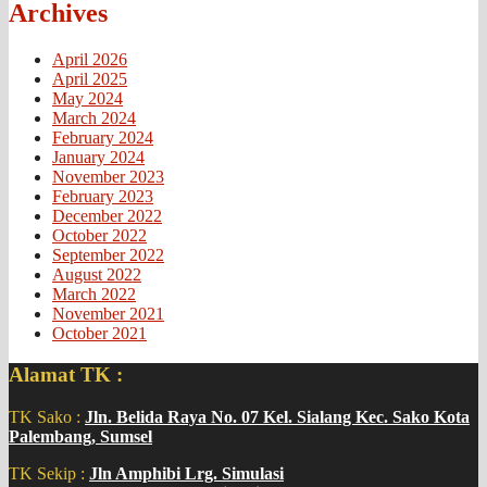
Archives
April 2026
April 2025
May 2024
March 2024
February 2024
January 2024
November 2023
February 2023
December 2022
October 2022
September 2022
August 2022
March 2022
November 2021
October 2021
Alamat TK :
TK Sako :
Jln. Belida Raya No. 07 Kel. Sialang Kec. Sako Kota
Palembang, Sumsel
TK Sekip :
Jln Amphibi Lrg. Simulasi