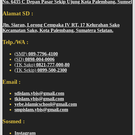
No. 6435 C Depan Pasar Sekip Ujung Kota Palembang, Sumsel
Alamat SD :
Jln. Siaran, Lorong Cempaka IV RT. 17 Kelurahan Sako
Kecamatan Sako, Kota Palembang, Sumatera Selatan.
Telp./WA :
(SMP)
089-7796-4100
(SD)
0898-004-0006
(TK Sako)
0821-777-000-80
(TK Sekip)
0899-500-2300
Email :
sdislam.ybis@gmail.com
tkislam.ybis@gmail.com
yebe.islamicschool@gmail.com
smpislam.ybis@gmail.com
Sosmed :
Instagram