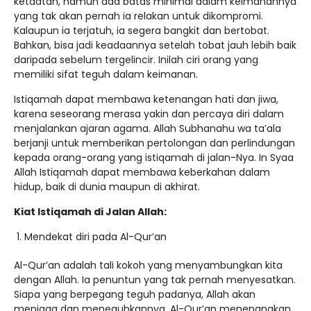
ketaatan, namun ada batas minimal dalam keimanannya
yang tak akan pernah ia relakan untuk dikompromi.
Kalaupun ia terjatuh, ia segera bangkit dan bertobat.
Bahkan, bisa jadi keadaannya setelah tobat jauh lebih baik
daripada sebelum tergelincir. Inilah ciri orang yang
memiliki sifat teguh dalam keimanan.
Istiqamah dapat membawa ketenangan hati dan jiwa,
karena seseorang merasa yakin dan percaya diri dalam
menjalankan ajaran agama. Allah Subhanahu wa ta’ala
berjanji untuk memberikan pertolongan dan perlindungan
kepada orang-orang yang istiqamah di jalan-Nya. In Syaa
Allah Istiqamah dapat membawa keberkahan dalam
hidup, baik di dunia maupun di akhirat.
Kiat Istiqamah di Jalan Allah:
Mendekat diri pada Al-Qur’an
Al-Qur’an adalah tali kokoh yang menyambungkan kita
dengan Allah. Ia penuntun yang tak pernah menyesatkan.
Siapa yang berpegang teguh padanya, Allah akan
menjaga dan meneguhkannya. Al-Qur’an menenangkan