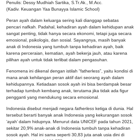
Penulis: Dessy Mudhiah Sartika, S.Tr.Ak., M.Acc.
(Kadiv. Keuangan Yaa Bunayya Islamic School)
Peran ayah dalam keluarga sering kali dianggap sebatas
pencari nafkah. Padahal, kehadiran ayah dalam kehidupan anak
sangat penting, tidak hanya secara ekonomi, tetapi juga secara
emosional, psikologis, dan sosial. Sayangnya, masih banyak
anak di Indonesia yang tumbuh tanpa kehadiran ayah, baik
karena perceraian, kematian, ayah bekerja jauh, atau karena
pilihan ayah untuk tidak terlibat dalam pengasuhan.
Fenomena ini dikenal dengan istilah “fatherless”, yaitu kondisi di
mana anak kehilangan peran aktif dari seorang ayah dalam
kehidupannya. Ketiadaan sosok ayah ini bisa berdampak besar
terhadap tumbuh kembang anak, terutama jika tidak ada figur
pengganti yang mendukung secara emosional.
Indonesia disebut menjadi negara
fatherless
ketiga di dunia. Hal
tersebut berarti banyak anak Indonesia yang kekurangan sosok
‘ayah’ dalam hidupnya. Menurut data UNICEF pada tahun 2021,
sekitar 20,9% anak-anak di Indonesia tumbuh tanpa kehadiran
sosok ayah. Hal ini sama seperti 30,83 juta anak usia dini di