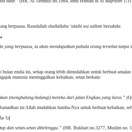
ia tidur.”
(HR. At Tirmidzi no.1984, Ibnu Hibban di
Al Majruhin
1/31
yang berpuasa. Rasulullah
shallallahu ‘alaihi wa sallam
bersabda:
من
 yang berpuasa, ia akan mendapatkan pahala orang tersebut tanpa 
bulan mulia ini, setiap orang lebih dimudahkan untuk berbuat amalan
gajak manusia meninggalkan kebaikan, setan berkata:
kan (menghalang-halangi) mereka dari jalan Engkau yang lurus.”
(Qs
 Ramadhan ini Allah mudahkan hamba-Nya untuk berbuat kebaikan, se
إذا ج
tup dan setan-setan dibelenggu.”
(HR. Bukhari no.3277, Muslim no. 