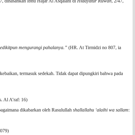
7, dihasankan Ibnu Hajar Al Asqalani di
Hidayatur Ruwah
, 2/47,
sedikitpun mengurangi pahalanya.”
(HR. At Tirmidzi no 807, ia
 kebaikan, termasuk sedekah. Tidak dapat dipungkiri bahwa pada
. Al A’raf: 16)
bagaimana dikabarkan oleh Rasulullah
shallallahu ‘alaihi wa sallam
:
1079)