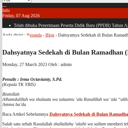
Info
Friday, 07 Aug 2026
Telah dibuka Penerimaan Peserta Didik Baru (PPDB) Tahun Aja
Anda disini :
Beranda
-
Blog
-
Dahsyatnya Sedekah di Bulan Ramadha
Dahsyatnya Sedekah di Bulan Ramadhan (
Monday, 27 March 2023
Oleh : admin
Penulis : Irma Octavianty, S.Pd.
(Kepala TK YBIS)
Bismillah
Alhamdulillah wa shalaatu wa salaamu ‘ala Rasulillah wa ‘ala “alih
Amma ba’du
Baca Artikel Sebelumnya
Dahsyatnya Sedekah di Bulan Ramadha
Salah satu sebab Rasulullah
shallallahu ‘alaihi wa sallam
memberi tel