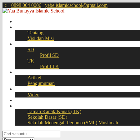
:
:
0898 004 0006
yebe.islamicschool@gmail.com
Beranda
Profil
Tentang
Visi dan Misi
Akademik
SD
Profil SD
TK
Profil TK
Berita
Artikel
Pengumuman
Galeri
Video
Download
BOOKING SEAT – PPDB Online
Taman Kanak-Kanak (TK)
Sekolah Dasar (SD)
Sekolah Menengah Pertama (SMP) Muslimah