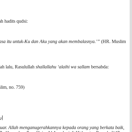
h hadits qudsi:
puasa itu untuk-Ku dan Aku yang akan membalasnya.’”
(HR. Muslim
ah lalu, Rasulullah
shallallahu ‘alaihi wa sallam
bersabda:
lim, no. 759)
إن
 luar. Allah menganugerahkannya kepada orang yang berkata baik,