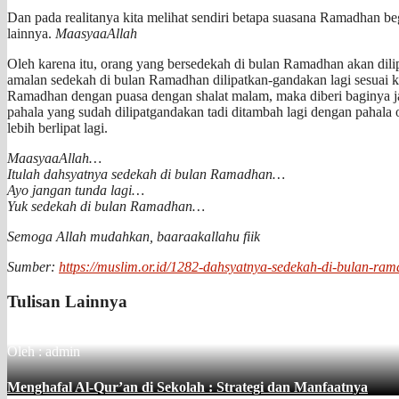
Dan pada realitanya kita melihat sendiri betapa suasana Ramadhan b
lainnya.
MaasyaaAllah
Oleh karena itu, orang yang bersedekah di bulan Ramadhan akan dili
amalan sedekah di bulan Ramadhan dilipatkan-gandakan lagi sesuai 
Ramadhan dengan puasa dengan shalat malam, maka diberi baginya ja
pahala yang sudah dilipatgandakan tadi ditambah lagi dengan pahala 
lebih berlipat lagi.
MaasyaaAllah…
Itulah dahsyatnya sedekah di bulan Ramadhan…
Ayo jangan tunda lagi…
Yuk sedekah di bulan Ramadhan…
Semoga Allah mudahkan, baaraakallahu fiik
Sumber:
https://muslim.or.id/1282-dahsyatnya-sedekah-di-bulan-ra
Tulisan Lainnya
Oleh : admin
Menghafal Al-Qur’an di Sekolah : Strategi dan Manfaatnya