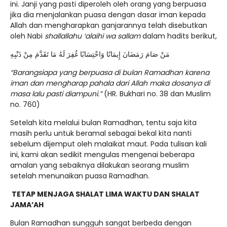
ini. Janji yang pasti diperoleh oleh orang yang berpuasa
jika dia menjalankan puasa dengan dasar iman kepada
Allah dan mengharapkan ganjarannya telah disebutkan
oleh Nabi
shallallahu ‘alaihi wa sallam
dalam hadits berikut,
مَنْ صَامَ رَمَضَانَ إِيمَانًا وَاحْتِسَابًا غُفِرَ لَهُ مَا تَقَدَّمَ مِنْ ذَنْبِهِ
“Barangsiapa yang berpuasa di bulan Ramadhan karena
iman dan mengharap pahala dari Allah maka dosanya di
masa lalu pasti diampuni.”
(HR. Bukhari no. 38 dan Muslim
no. 760)
Setelah kita melalui bulan Ramadhan, tentu saja kita
masih perlu untuk beramal sebagai bekal kita nanti
sebelum dijemput oleh malaikat maut. Pada tulisan kali
ini, kami akan sedikit mengulas mengenai beberapa
amalan yang sebaiknya dilakukan seorang muslim
setelah menunaikan puasa Ramadhan.
TETAP MENJAGA SHALAT LIMA WAKTU DAN SHALAT
JAMA’AH
Bulan Ramadhan sungguh sangat berbeda dengan