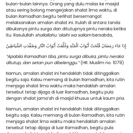
bulan-bulan lainnya. Orang yang dulu malas ke masjid
atau sering bolong mengerjakan shalat lima waktu, di
bulan Ramadhan begitu terlihat bersemangat
melaksanakan amalan shalat ini. Itulah di antara tanda
dibukanya pintu surga dan ditutupnya pintu neraka ketika
itu. Rasulullah
shallallahu ‘alaihi wa sallam
bersabda,
إِذَا جَاءَ رَمَضَانُ فُتِّحَتْ أَبْوَابُ الْجَنَّةِ وَغُلِّقَتْ أَبْوَابُ النَّارِ وَصُفِّدَتِ الشَّيَاطِينُ
“Apabila Ramadhan tiba, pintu surga dibuka, pintu neraka
ditutup, dan setan pun dibelenggu.”
(HR. Muslim no. 1079)
Namun, amalan shalat ini hendaklah tidak ditinggalkan
begitu saja. Kalau memang di bulan Ramadhan, kita rutin
menjaga shalat lima waktu maka hendaklah amalan
tersebut tetap dijaga di luar Ramadhan, begitu pula
dengan shalat jama’ah di masjid khusus untuk kaum pria.
Namun, amalan shalat ini hendaklah tidak ditinggalkan
begitu saja. Kalau memang di bulan Ramadhan, kita rutin
menjaga shalat lima waktu maka hendaklah amalan
tersebut tetap dijaga di luar Ramadhan, begitu pula