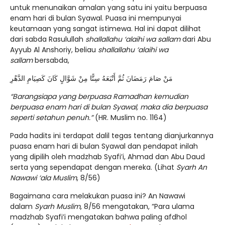
untuk menunaikan amalan yang satu ini yaitu berpuasa
enam hari di bulan Syawal. Puasa ini mempunyai
keutamaan yang sangat istimewa. Hal ini dapat dilihat
dari sabda Rasulullah
shallallahu ‘alaihi wa sallam
dari Abu
Ayyub Al Anshoriy, beliau
shallallahu ‘alaihi wa
sallam
bersabda,
مَنْ صَامَ رَمَضَانَ ثُمَّ أَتْبَعَهُ سِتًّا مِنْ شَوَّالٍ كَانَ كَصِيَامِ الدَّهْرِ
“Barangsiapa yang berpuasa Ramadhan kemudian
berpuasa enam hari di bulan Syawal, maka dia berpuasa
seperti setahun penuh.”
(HR. Muslim no. 1164)
Pada hadits ini terdapat dalil tegas tentang dianjurkannya
puasa enam hari di bulan Syawal dan pendapat inilah
yang dipilih oleh madzhab Syafi’i, Ahmad dan Abu Daud
serta yang sependapat dengan mereka. (Lihat
Syarh An
Nawawi ‘ala Muslim
, 8/56)
Bagaimana cara melakukan puasa ini? An Nawawi
dalam
Syarh Muslim
, 8/56 mengatakan, “Para ulama
madzhab Syafi’i mengatakan bahwa paling afdhol