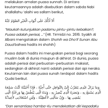
melakukan amalan puasa sunnah. Di antara
keutamaannya adalah disebutkan dalam sabda Nabi
shallallahu ‘alaihi wa sallam berikut,
أَلاَ أَدُلُّكَ عَلَى أَبْوَابِ الْخَيْرِ الصَّوْمُ جُنَّةٌ
“Maukah kutunjukkan padamu pintu-pintu kebaikan?;
Puasa adalah perisai, …”
(HR. Tirmidzi no. 2616. Syaikh Al
Albani mengatakan dalam
Shohih wa Dho’if Sunan Abu
Daud
bahwa hadits ini shohih)
Puasa dalam hadits ini merupakan perisai bagi seorang
muslim baik di dunia maupun di akhirat. Di dunia, puasa
adalah perisai dari perbuatan-perbuatan maksiat,
sedangkan di akhirat nanti adalah perisai dari api neraka.
Keutaman lain dari puasa sunah terdapat dalam hadits
Qudsi berikut.
وَمَا يَزَالُ عَبْدِى يَتَقَرَّبُ إِلَىَّ بِالنَّوَافِلِ حَتَّى أُحِبَّهُ ، فَإِذَا أَحْبَبْتُهُ كُنْتُ سَمْعَهُ
الَّذِى يَسْمَعُ بِهِ ، وَبَصَرَهُ الَّذِى يُبْصِرُ بِهِ ، وَيَدَهُ الَّتِى يَبْطُشُ بِهَا وَرِجْلَهُ الَّتِى
يَمْشِى بِهَا ، وَإِنْ سَأَلَنِى لأُعْطِيَنَّهُ ، وَلَئِنِ اسْتَعَاذَنِى لأُعِيذَنَّهُ
“Dan senantiasa hamba-Ku mendekatkan diri kepadaKu