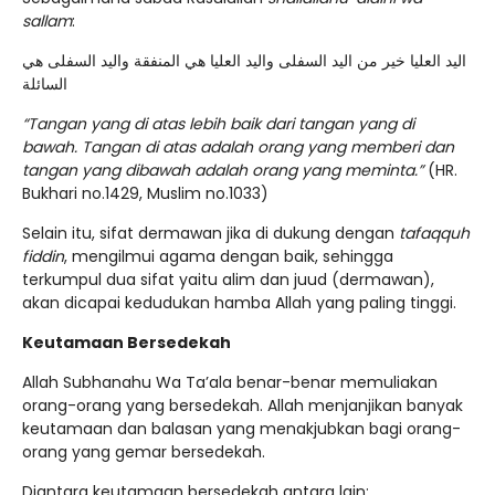
sallam
:
‏اليد العليا خير من اليد السفلى واليد العليا هي المنفقة واليد السفلى هي
السائلة
“Tangan yang di atas lebih baik dari tangan yang di
bawah. Tangan di atas adalah orang yang memberi dan
tangan yang dibawah adalah orang yang meminta.”
(HR.
Bukhari no.1429, Muslim no.1033)
Selain itu, sifat dermawan jika di dukung dengan
tafaqquh
fiddin
, mengilmui agama dengan baik, sehingga
terkumpul dua sifat yaitu alim dan juud (dermawan),
akan dicapai kedudukan hamba Allah yang paling tinggi.
Keutamaan Bersedekah
Allah Subhanahu Wa Ta’ala benar-benar memuliakan
orang-orang yang bersedekah. Allah menjanjikan banyak
keutamaan dan balasan yang menakjubkan bagi orang-
orang yang gemar bersedekah.
Diantara keutamaan bersedekah antara lain: