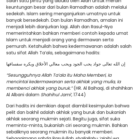
Salah satu pintu yang dibuka oleh Allah untuk meraih
keuntungan besar dari bulan Ramadhan adalah melalui
sedekah. Islam sering menganjurkan umatnya untuk
banyak bersedekah. Dan bulan Ramadhan, amalan ini
menjadi lebih dianjurkan lagi. Allah dan Rasul-Nya
memerintahkan bahkan memberi contoh kepada umat
Islam untuk menjadi orang yang dermawan serta
pemurah. Ketahuilah bahwa kedermawanan adalah salah
satu sifat Allah Ta’ala, sebagaimana hadits:
‏إن الله تعالى جواد يحب الجود ويحب معالي الأخلاق ويكره سفسافها
“Sesungguhnya Allah Ta’ala itu Maha Memberi, Ia
mencintai kedermawanan serta akhlak yang mulia, Ia
membenci akhlak yang buruk.”
(HR. Al Baihaqi, di shahihkan
Al Albani dalam
Shahihul Jami’
, 1744)
Dari hadits ini demikian dapat diambil kesimpulan bahwa
pelit dan bakhil adalah akhlak yang buruk dan bukanlah
akhlak seorang mukmin sejati. Begitu juga, sifat suka
meminta-minta, bukanlah ciri seorang mukmin. Bahkan
sebaliknya seorang mukmin itu banyak memberi.
Sebagaimana sabda Rasulullah
shallallahu ‘alaihi wa