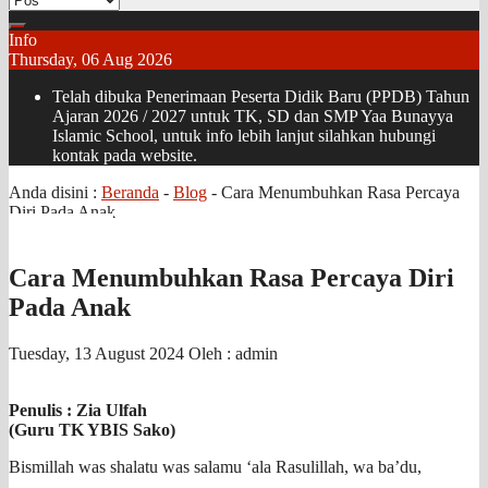
Info
Thursday, 06 Aug 2026
Telah dibuka Penerimaan Peserta Didik Baru (PPDB) Tahun
Ajaran 2026 / 2027 untuk TK, SD dan SMP Yaa Bunayya
Islamic School, untuk info lebih lanjut silahkan hubungi
kontak pada website.
Anda disini :
Beranda
-
Blog
-
Cara Menumbuhkan Rasa Percaya
Diri Pada Anak
Cara Menumbuhkan Rasa Percaya Diri
Pada Anak
Tuesday, 13 August 2024
Oleh : admin
Penulis : Zia Ulfah
(Guru TK YBIS Sako)
Bismillah was shalatu was salamu ‘ala Rasulillah, wa ba’du,