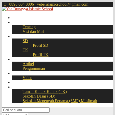
:
:
0898 004 0006
yebe.islamicschool@gmail.com
Beranda
Profil
Tentang
Visi dan Misi
Akademik
SD
Profil SD
TK
Profil TK
Berita
Artikel
Pengumuman
Galeri
Video
Download
BOOKING SEAT – PPDB Online
Taman Kanak-Kanak (TK)
Sekolah Dasar (SD)
Sekolah Menengah Pertama (SMP) Muslimah