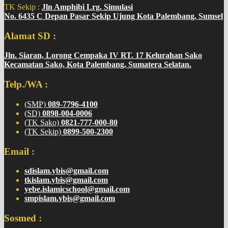
TK Sekip :
Jln Amphibi Lrg. Simulasi
No. 6435 C Depan Pasar Sekip Ujung Kota Palembang, Sumsel
Alamat SD :
Jln. Siaran, Lorong Cempaka IV RT. 17 Kelurahan Sako
Kecamatan Sako, Kota Palembang, Sumatera Selatan.
Telp./WA :
(SMP)
089-7796-4100
(SD)
0898-004-0006
(TK Sako)
0821-777-000-80
(TK Sekip)
0899-500-2300
Email :
sdislam.ybis@gmail.com
tkislam.ybis@gmail.com
yebe.islamicschool@gmail.com
smpislam.ybis@gmail.com
Sosmed :