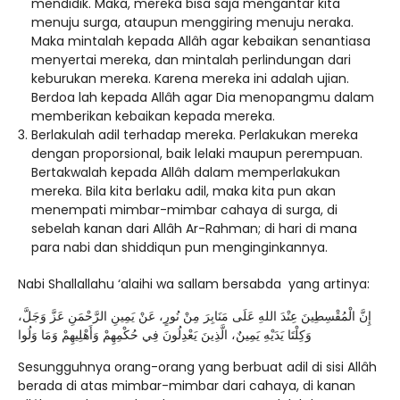
mendidik. Maka, mereka bisa saja mengantar kita
menuju surga, ataupun menggiring menuju neraka.
Maka mintalah kepada Allâh agar kebaikan senantiasa
menyertai mereka, dan mintalah perlindungan dari
keburukan mereka. Karena mereka ini adalah ujian.
Berdoa lah kepada Allâh agar Dia menopangmu dalam
memberikan kebaikan kepada mereka.
Berlakulah adil terhadap mereka. Perlakukan mereka
dengan proporsional, baik lelaki maupun perempuan.
Bertakwalah kepada Allâh dalam memperlakukan
mereka. Bila kita berlaku adil, maka kita pun akan
menempati mimbar-mimbar cahaya di surga, di
sebelah kanan dari Allâh Ar-Rahman; di hari di mana
para nabi dan shiddiqun pun menginginkannya.
Nabi Shallallahu ‘alaihi wa sallam bersabda yang artinya:
إِنَّ الْمُقْسِطِينَ عِنْدَ اللهِ عَلَى مَنَابِرَ مِنْ نُورٍ، عَنْ يَمِينِ الرَّحْمَنِ عَزَّ وَجَلَّ،
وَكِلْتَا يَدَيْهِ يَمِينٌ، الَّذِينَ يَعْدِلُونَ فِي حُكْمِهِمْ وَأَهْلِيهِمْ وَمَا وَلُوا
Sesungguhnya orang-orang yang berbuat adil di sisi Allâh
berada di atas mimbar-mimbar dari cahaya, di kanan