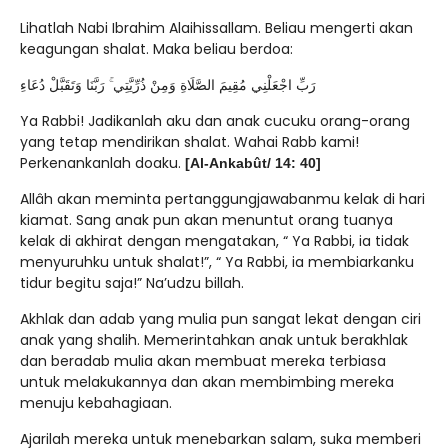
Lihatlah Nabi Ibrahim Alaihissallam. Beliau mengerti akan
keagungan shalat. Maka beliau berdoa:
رَبِّ اجْعَلْنِي مُقِيمَ الصَّلَاةِ وَمِنْ ذُرِّيَّتِي ۚ رَبَّنَا وَتَقَبَّلْ دُعَاءِ
Ya Rabbi! Jadikanlah aku dan anak cucuku orang-orang
yang tetap mendirikan shalat. Wahai Rabb kami!
Perkenankanlah doaku.
[Al-Ankabût/ 14: 40]
Allâh akan meminta pertanggungjawabanmu kelak di hari
kiamat. Sang anak pun akan menuntut orang tuanya
kelak di akhirat dengan mengatakan, “ Ya Rabbi, ia tidak
menyuruhku untuk shalat!”, “ Ya Rabbi, ia membiarkanku
tidur begitu saja!” Na’udzu billah.
Akhlak dan adab yang mulia pun sangat lekat dengan ciri
anak yang shalih. Memerintahkan anak untuk berakhlak
dan beradab mulia akan membuat mereka terbiasa
untuk melakukannya dan akan membimbing mereka
menuju kebahagiaan.
Ajarilah mereka untuk menebarkan salam, suka memberi