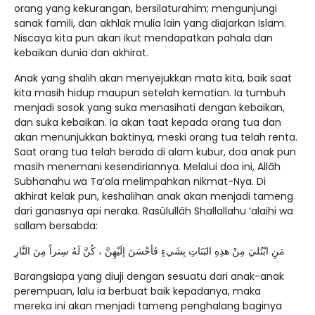
orang yang kekurangan, bersilaturahim; mengunjungi
sanak famili, dan akhlak mulia lain yang diajarkan Islam.
Niscaya kita pun akan ikut mendapatkan pahala dan
kebaikan dunia dan akhirat.
Anak yang shalih akan menyejukkan mata kita, baik saat
kita masih hidup maupun setelah kematian. Ia tumbuh
menjadi sosok yang suka menasihati dengan kebaikan,
dan suka kebaikan. Ia akan taat kepada orang tua dan
akan menunjukkan baktinya, meski orang tua telah renta.
Saat orang tua telah berada di alam kubur, doa anak pun
masih menemani kesendiriannya. Melalui doa ini, Allâh
Subhanahu wa Ta’ala melimpahkan nikmat-Nya. Di
akhirat kelak pun, keshalihan anak akan menjadi tameng
dari ganasnya api neraka. Rasûlullâh Shallallahu ‘alaihi wa
sallam bersabda:
مَنِ ابْتُليَ مِنْ هذِهِ البَنَاتِ بِشَيءٍ فَأحْسَنَ إلَيْهِنَّ ، كُنَّ لَهُ سِتراً مِنَ النَّارِ
Barangsiapa yang diuji dengan sesuatu dari anak-anak
perempuan, lalu ia berbuat baik kepadanya, maka
mereka ini akan menjadi tameng penghalang baginya