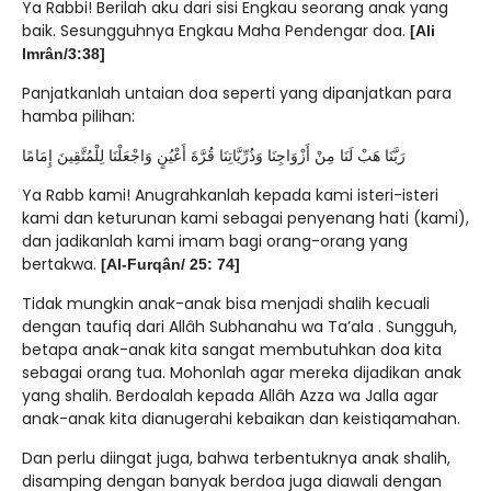
Ya Rabbi! Berilah aku dari sisi Engkau seorang anak yang
baik. Sesungguhnya Engkau Maha Pendengar doa.
[Ali
Imrân/3:38]
Panjatkanlah untaian doa seperti yang dipanjatkan para
hamba pilihan:
رَبَّنَا هَبْ لَنَا مِنْ أَزْوَاجِنَا وَذُرِّيَّاتِنَا قُرَّةَ أَعْيُنٍ وَاجْعَلْنَا لِلْمُتَّقِينَ إِمَامًا
Ya Rabb kami! Anugrahkanlah kepada kami isteri-isteri
kami dan keturunan kami sebagai penyenang hati (kami),
dan jadikanlah kami imam bagi orang-orang yang
bertakwa.
[Al-Furqân/ 25: 74]
Tidak mungkin anak-anak bisa menjadi shalih kecuali
dengan taufiq dari Allâh Subhanahu wa Ta’ala . Sungguh,
betapa anak-anak kita sangat membutuhkan doa kita
sebagai orang tua. Mohonlah agar mereka dijadikan anak
yang shalih. Berdoalah kepada Allâh Azza wa Jalla agar
anak-anak kita dianugerahi kebaikan dan keistiqamahan.
Dan perlu diingat juga, bahwa terbentuknya anak shalih,
disamping dengan banyak berdoa juga diawali dengan