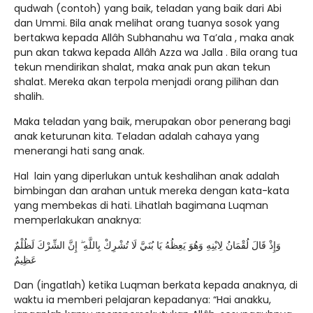
qudwah (contoh) yang baik, teladan yang baik dari Abi
dan Ummi. Bila anak melihat orang tuanya sosok yang
bertakwa kepada Allâh Subhanahu wa Ta’ala , maka anak
pun akan takwa kepada Allâh Azza wa Jalla . Bila orang tua
tekun mendirikan shalat, maka anak pun akan tekun
shalat. Mereka akan terpola menjadi orang pilihan dan
shalih.
Maka teladan yang baik, merupakan obor penerang bagi
anak keturunan kita. Teladan adalah cahaya yang
menerangi hati sang anak.
Hal lain yang diperlukan untuk keshalihan anak adalah
bimbingan dan arahan untuk mereka dengan kata-kata
yang membekas di hati. Lihatlah bagimana Luqman
memperlakukan anaknya:
وَإِذْ قَالَ لُقْمَانُ لِابْنِهِ وَهُوَ يَعِظُهُ يَا بُنَيَّ لَا تُشْرِكْ بِاللَّهِ ۖ إِنَّ الشِّرْكَ لَظُلْمٌ
عَظِيمٌ
Dan (ingatlah) ketika Luqman berkata kepada anaknya, di
waktu ia memberi pelajaran kepadanya: “Hai anakku,