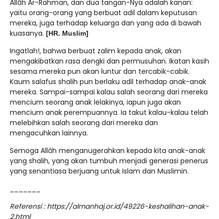
Allâh Ar-Rahman, dan dua tangan-Nya adalah kanan:
yaitu orang-orang yang berbuat adil dalam keputusan
mereka, juga terhadap keluarga dan yang ada di bawah
kuasanya.
[HR. Muslim]
Ingatlah!, bahwa berbuat zalim kepada anak, akan
mengakibatkan rasa dengki dan permusuhan. Ikatan kasih
sesama mereka pun akan luntur dan tercabik-cabik.
Kaum salafus shalih pun berlaku adil terhadap anak-anak
mereka. Sampai-sampai kalau salah seorang dari mereka
mencium seorang anak lelakinya, iapun juga akan
mencium anak perempuannya. Ia takut kalau-kalau telah
melebihkan salah seorang dari mereka dan
mengacuhkan lainnya.
Semoga Allâh menganugerahkan kepada kita anak-anak
yang shalih, yang akan tumbuh menjadi generasi penerus
yang senantiasa berjuang untuk Islam dan Muslimin.
_______
Referensi : https://almanhaj.or.id/49226-keshalihan-anak-
2.html