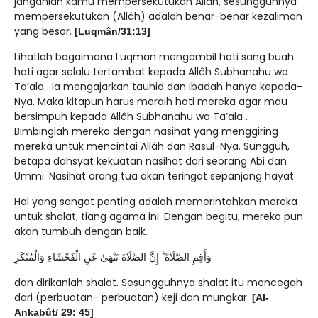
janganlah kamu mempersekutukan Allâh, sesungguhnya
mempersekutukan (Allâh) adalah benar-benar kezaliman
yang besar.
[Luqmân/31:13]
Lihatlah bagaimana Luqman mengambil hati sang buah
hati agar selalu tertambat kepada Allâh Subhanahu wa
Ta’ala . Ia mengajarkan tauhid dan ibadah hanya kepada-
Nya. Maka kitapun harus meraih hati mereka agar mau
bersimpuh kepada Allâh Subhanahu wa Ta’ala .
Bimbinglah mereka dengan nasihat yang menggiring
mereka untuk mencintai Allâh dan Rasul-Nya. Sungguh,
betapa dahsyat kekuatan nasihat dari seorang Abi dan
Ummi. Nasihat orang tua akan teringat sepanjang hayat.
Hal yang sangat penting adalah memerintahkan mereka
untuk shalat; tiang agama ini. Dengan begitu, mereka pun
akan tumbuh dengan baik.
وَأَقِمِ الصَّلَاةَ ۖ إِنَّ الصَّلَاةَ تَنْهَىٰ عَنِ الْفَحْشَاءِ وَالْمُنْكَرِ
dan dirikanlah shalat. Sesungguhnya shalat itu mencegah
dari (perbuatan- perbuatan) keji dan mungkar.
[Al-
Ankabût/ 29: 45]