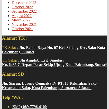
December 2022
October 2022
September 2022
August 2022
March 2022
November 2021
October 2021
Alamat TK :
TK Sako :
Jln. Belida Raya No. 07 Kel. Sialang Kec. Sako Kota
Palembang, Sumsel
TK Sekip :
Jln Amphibi Lrg. Simulasi
No. 6435 C Depan Pasar Sekip Ujung Kota Palembang, Sumsel
Alamat SD :
Jln. Siaran, Lorong Cempaka IV RT. 17 Kelurahan Sako
Kecamatan Sako, Kota Palembang, Sumatera Selatan.
Telp./WA :
(SMP)
089-7796-4100