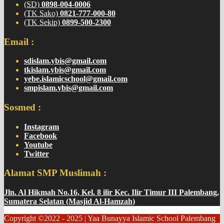
(SD)
0898-004-0006
(TK Sako)
0821-777-000-80
(TK Sekip)
0899-500-2300
Email :
sdislam.ybis@gmail.com
tkislam.ybis@gmail.com
yebe.islamicschool@gmail.com
smpislam.ybis@gmail.com
Sosmed :
Instagram
Facebook
Youtube
Twitter
Alamat SMP Muslimah :
Jln. Al Hikmah No.16, Kel. 8 ilir Kec. Ilir Timur III Palembang,
Sumatera Selatan (Masjid Al-Hamzah)
Copyright ©2022 - 2025 | Yaa Bunayya Islamic School Palembang