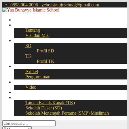
:
:
0898 004 0006
yebe.islamicschool@gmail.com
Beranda
Profil
Tentang
Visi dan Misi
Akademik
SD
Profil SD
TK
Profil TK
Berita
Artikel
Pengumuman
Galeri
Video
Download
BOOKING SEAT – PPDB Online
Taman Kanak-Kanak (TK)
Sekolah Dasar (SD)
Sekolah Menengah Pertama (SMP) Muslimah