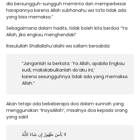
dia bersungguh-sungguh meminta dan memperbesar
harapannya karena Allah subhanahu wa ta’la tidak ada
yang bisa memaksa.”
Sebagaimana dalam hadits, tidak boleh kita berdoa “Ya
Allah, jika engkau menghendaki”
Rasulullah Shallallahu‘alaihi wa sallam bersabda:
“Janganlah ia berkata: ‘Ya Allah, apabila Engkau
sudi, makakabulkanlah do’aku ini,’
karena sesungguhnya tidak ada yang memaksa
Allah.”
Akan tetapi ada bebeberapa doa dalam sunnah yang
menggunakan “InsyaAllah”, misalnya doa kepada orang
yang sakit
لا بَأسَ طَهُورٌ إِن شَاءَ اللَّهُ