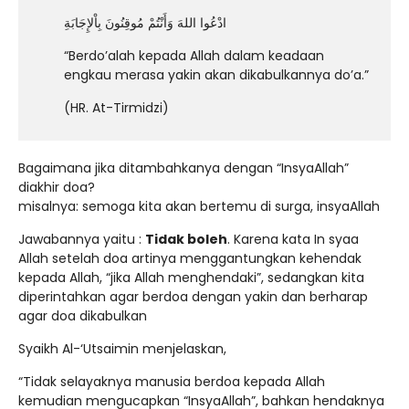
ادْعُوا اللهَ وَأَنْتُمْ مُوقِنُونَ بِاْلإِجَابَةِ
“Berdo’alah kepada Allah dalam keadaan
engkau merasa yakin akan dikabulkannya do’a.”
(HR. At-Tirmidzi)
Bagaimana jika ditambahkanya dengan “InsyaAllah”
diakhir doa?
misalnya: semoga kita akan bertemu di surga, insyaAllah
Jawabannya yaitu :
Tidak boleh
. Karena kata In syaa
Allah setelah doa artinya menggantungkan kehendak
kepada Allah, “jika Allah menghendaki”, sedangkan kita
diperintahkan agar berdoa dengan yakin dan berharap
agar doa dikabulkan
Syaikh Al-‘Utsaimin menjelaskan,
“Tidak selayaknya manusia berdoa kepada Allah
kemudian mengucapkan “InsyaAllah”, bahkan hendaknya