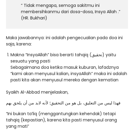
“ Tidak mengapa, semoga sakitmu ini
membersihkanmu dari dosa-dosa, Insya Allah .”
(HR. Bukhari)
Maka jawabannya: ini adalah pengecualian pada doa ini
saja, karena:
Makna “InsyaAllah” bisa berarti tahqiq (تحقيق) yaitu
sesuatu yang pasti
Sebagaimana doa ketika masuk kuburan, lafadznya
“kami akan menyusul kalian, insyaAllah” maka ini adalah
pasti kita akan menyusul mereka dengan kematian
Syaikh Al-Abbad menjelaskan,
ﻓﻬﺬﺍ ﻟﻴﺲ ﻣﻦ ﺍﻟﺘﻌﻠﻴﻖ، ﺑﻞ ﻫﻮ ﻣﻦ ﺍﻟﺘﺤﻘﻴﻖ؛ ﻷﻧﻪ ﻻﺑﺪ ﻣﻦ ﺃﻥ ﻳﻠﺤﻖ ﺑﻬﻢ
“Ini bukan ta’liq (menggantungkan kehendak) tetapi
tahqiq (kepastian), karena kita pasti menyusul orang
yang mati”